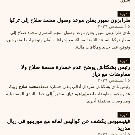
كورة
طرابزون سبور يعلن موعد وصول محمد صلاح إلى تركيا
٥ أغسطس ٢٠٢٦
نادي طرابزون سبور يعلن موعد وصول النجم المصري محمد صلاح إلى
مطار تركيا الساعة الثامنة مساءً، مع إجراءات أمان وتوجيهات للمتفرجين،
وتوقيع عقد جديد ومكافآت مالية.
كورة
رئيس بشكتاش يوضح عدم خسارة صفقة صلاح ولا
مفاوضات مع دياز
٥ أغسطس ٢٠٢٦
رئيس نادي بشكتاش سردال أدالي ينفي خسارة صفقة
محمد صلاح
ويؤكد
عدم وجود مفاوضات لضم
إبراهيم دياز
، مشيراً إلى خطة النادي المستقبلية
ومفاوضات محتملة أخرى.
كورة
فينيسيوس يكشف عن كواليس لقائه مع مورينيو في ريال
مدريد
٥ أغسطس ٢٠٢٦