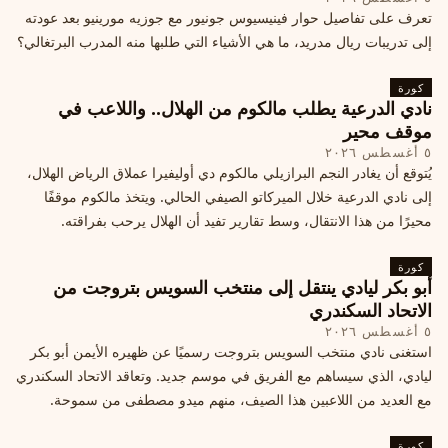
تعرف على تفاصيل حوار فينيسيوس جونيور مع جوزيه مورينيو بعد عودته
إلى تدريبات ريال مدريد، ما هي الأشياء التي طلبها منه المدرب البرتغالي؟
كورة
نادي الدرعية يطلب مالكوم من الهلال.. واللاعب في
موقف محير
٥ أغسطس ٢٠٢٦
يُتوقع أن يغادر النجم البرازيلي مالكوم دي أوليفيرا عملاق الرياض الهلال،
إلى نادي الدرعية خلال الميركاتو الصيفي الحالي. ويتخذ مالكوم موقفًا
محيرًا من هذا الانتقال، وسط تقارير تفيد أن الهلال يرحب بفراقته.
كورة
أبو بكر ليادي ينتقل إلى منتخب السويس بتروجت من
الاتحاد السكندري
٥ أغسطس ٢٠٢٦
استغنى نادي منتخب السويس بتروجت رسميًا عن ظهيره الأيمن أبو بكر
ليادي، الذي سيساهم مع الفريق في موسم جديد. وتعاقد الاتحاد السكندري
مع العديد من اللاعبين هذا الصيف، منهم ميدو مصطفى من سموحة.
كورة