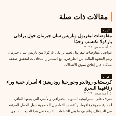
مقالات ذات صلة
كورة
مفاوضات ليفربول وباريس سان جيرمان حول برادلي
باركولا تكتسب زخمًا
٥ أغسطس ٢٠٢٦
تتواصل مفاوضات ليفربول لضم برادلي باركولا من باريس سان جيرمان،
رغم الفجوة المالية بين الطرفين، مع استمرار المحادثات لتحقيق صفقة
ممكنة قبل إغلاق سوق الانتقالات
كورة
كريستيانو رونالدو وجورجينا رودريغيز: 4 أسرار خفية وراء
زفافهما السري
٥ أغسطس ٢٠٢٦
تعرف على استراتيجية التمويه الجغرافي والأمني التي يتبعها الثنائي
لحماية سرية زفافهما، واكتشف التفاصيل الحصرية حول الحفل المرتقب
في البرتغال، واعرف ما هي الخطوات القادمة في هذا الحدث العالمي