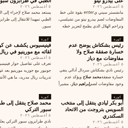
على بيدرو نيتو
الطبي في طرابزون سبو
٥ أغسطس ٢٠٢٦
٥ أغسطس ٢٠٢٦
مانشستر سيتي يenter بقوة على خط
يستعد محمد صلاح لإجراء إلى 
المفاوضات لضم بيدرو نيتو من تشيلسي،
الطبي تمهيدا للانتقال إلى طراب
وتزاحم الهلال الذي يطمح لتعزيز خطه
سبور.
الهجومي، ما هي تفاصيل الصفقة؟
كورة
كورة
رئيس بشكتاش يوضح عدم
فينيسيوس يكشف عن كو
خسارة صفقة صلاح ولا
لقائه مع مورينيو في ريال
مفاوضات مع دياز
٥ أغسطس ٢٠٢٦
تعرف على تفاصيل حوار فينيس
٥ أغسطس ٢٠٢٦
رئيس نادي بشكتاش سردال أدالي ينفي
جونيور مع جوزيه مورينيو بعد عو
خسارة صفقة
محمد صلاح
ويؤكد عدم
تدريبات ريال مدريد، ما هي الأشي
وجود مفاوضات لضم
إبراهيم دياز
، مشيراً
طلبها منه المدرب البرتغالي؟
إلى خطة النادي المستقبلية ومفاوضات
كورة
محتملة أخرى.
كورة
أبو بكر ليادي ينتقل إلى منتخب
محمد صلاح ينتقل إلى طر
السويس بتروجت من الاتحاد
سبور التركي
السكندري
٥ أغسطس ٢٠٢٦
نادي طرابزون سبور التركي يعل
٥ أغسطس ٢٠٢٦
استغنى نادي منتخب السويس بتروجت
مفاوضاته مع محمد صلاح تمهيدا