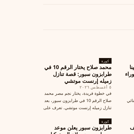
كورة
نا
محمد صلاح يختار الرقم 10 في
ة وراء
طرابزون سبور: قصة تنازل
زميله إرنست موتشي
٥ أغسطس ٢٠٢٦
في خطوة فريدة، يختار نجم مصر محمد
نائي
صلاح الرقم 10 في طرابزون سبور، بعد
تنازل زميله إرنست موتشي. تعرف على
المرتقب
تفاصيل هذه اللفتة الرائعة.
خطوات
كورة
ف
طرابزون سبور يعلن موعد