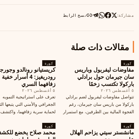
مشاركة:
نسخ الرابط
مقالات ذات صلة
كورة
كورة
مفاوضات ليفربول وباريس
كريستيانو رونالدو وجورجي
سان جيرمان حول برادلي
رودريغيز: 4 أسرار خفي
باركولا تكتسب زخمًا
زفافهما السري
٥ أغسطس ٢٠٢٦
٥ أغسطس ٢٠٢٦
تتواصل مفاوضات ليفربول لضم برادلي
تعرف على استراتيجية التمويه
باركولا من باريس سان جيرمان، رغم
الجغرافي والأمني التي يتبعها الث
الفجوة المالية بين الطرفين، مع استمرار
لحماية سرية زفافهما، واكتشف
المحادثات لتحقيق صفقة ممكنة قبل
التفاصيل الحصرية حول الحفل 
كورة
إغلاق سوق الانتقالات
كورة
في البرتغال، واعرف ما هي ال
مانشستر سيتي يزاحم الهلال
محمد صلاح يخضع للكش
القادمة في هذا الحدث العالمي