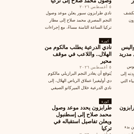
ر
وصول محمد صلاح إلى تركيا
٥ أغسطس ٢٠٢٦
الكشف
نادي طرابزون سبور يعلن موعد وصول
زون
النجم المصري محمد صلاح إلى مطار
تركيا الساعة الثامنة مساءً، مع إجراءات
أمان وتوجيهات للمتفرجين، وتوقيع عقد
كورة
جديد ومكافآت مالية.
اليس
نادي الدرعية يطلب مالكوم من
 مدريد
الهلال.. واللاعب في موقف
محير
يوس
٥ أغسطس ٢٠٢٦
يُتوقع أن يغادر النجم البرازيلي مالكوم
دته إلى
دي أوليفيرا عملاق الرياض الهلال، إلى
اء التي
نادي الدرعية خلال الميركاتو الصيفي
الحالي. ويتخذ مالكوم موقفًا محيرًا من
كورة
هذا الانتقال، وسط تقارير تفيد أن الهلال
ابزون
طرابزون يحدد موعد وصول
يرحب بفراقته.
محمد صلاح إلى إسطنبول
ويعلن تفاصيل استقباله في
ن بدء
تركيا
 لضمه