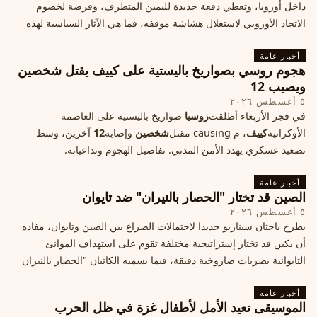
داخل أوروبا، وتعطي دفعة جديدة لليمين المتطرف، وفرصة لخصوم
الاتحاد الأوروبي لاستغلال هشاشة موقفه، فما هي الآثار السياسية لهذه
الأزمة؟
أخبار عامة
هجوم روسي بصواريخ باليستية على كييف يقتل شخصين
ويصيب 12
٥ أغسطس ٢٠٢٦
في فجر الأربعاء أطلقت
روسيا
صواريخ باليستية على العاصمة
الأوكرانية
كييف
، م causing مقتل
شخصين
وإصابة
12
آخرين، وسط
تصعيد عسكري يهدد الأمن المدني. تفاصيل الهجوم وتداعياته.
أخبار عامة
الصين قد تختار "الحصار بالنيران" ضد تايوان
٥ أغسطس ٢٠٢٦
يطرح باحثان سيناريو جديدا لاحتمالات الصراع بين الصين وتايوان، مفاده
أن بكين قد تختار إستراتيجية مختلفة تقوم على استهداف الموانئ
التايوانية بضربات صاروخية دقيقة، فيما يسميه الكاتبان "الحصار بالنيران
أخبار عامة
الموسيقى تعيد الأمل لأطفال غزة في ظل الحرب