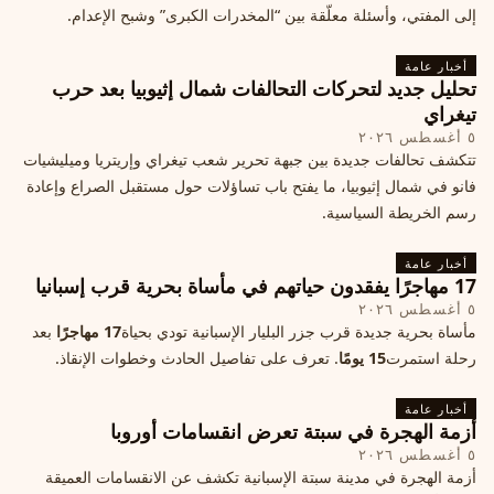
إلى المفتي، وأسئلة معلّقة بين “المخدرات الكبرى” وشبح الإعدام.
أخبار عامة
تحليل جديد لتحركات التحالفات شمال إثيوبيا بعد حرب
تيغراي
٥ أغسطس ٢٠٢٦
تتكشف تحالفات جديدة بين جبهة تحرير شعب تيغراي وإريتريا وميليشيات
فانو في شمال إثيوبيا، ما يفتح باب تساؤلات حول مستقبل الصراع وإعادة
رسم الخريطة السياسية.
أخبار عامة
17 مهاجرًا يفقدون حياتهم في مأساة بحرية قرب إسبانيا
٥ أغسطس ٢٠٢٦
مأساة بحرية جديدة قرب جزر البليار الإسبانية تودي بحياة
17 مهاجرًا
بعد
رحلة استمرت
15 يومًا
. تعرف على تفاصيل الحادث وخطوات الإنقاذ.
أخبار عامة
أزمة الهجرة في سبتة تعرض انقسامات أوروبا
٥ أغسطس ٢٠٢٦
أزمة الهجرة في مدينة سبتة الإسبانية تكشف عن الانقسامات العميقة