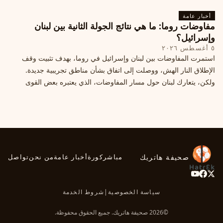
أخبار عامة
مفاوضات روما: ما هي نتائج الجولة الثانية بين لبنان
وإسرائيل؟
٥ أغسطس ٢٠٢٦
استمرت المفاوضات بين لبنان وإسرائيل في روما، بهدف تثبيت وقف
الإطلاق النار الهش، ووصلت إلى اتفاق بشأن مناطق تجريبية جديدة.
ولكن، يتعارك لبنان حول مسار المفاوضات، الذي يعتبره بعض القوى
السياسية مدخلا لمعالجة الملفات العالقة، فيما يرى otros أنها تنازلات
ميدانية.
صحيفة هاتريك
مباشر
كورة
أخبار عامة
من نحن
تواصل
سياسة الخصوصية
|
شروط الخدمة
©2026 صحيفة هاتريك. جميع الحقوق محفوظة.