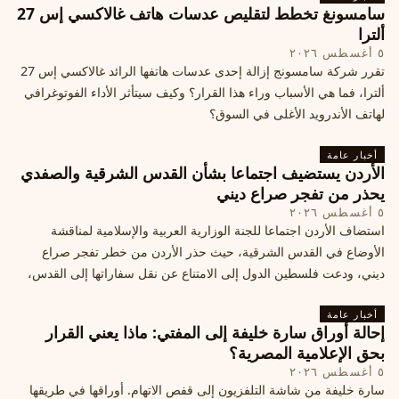
سامسونغ تخطط لتقليص عدسات هاتف غالاكسي إس 27
ألترا
٥ أغسطس ٢٠٢٦
تقرر شركة سامسونج إزالة إحدى عدسات هاتفها الرائد غالاكسي إس 27
ألترا، فما هي الأسباب وراء هذا القرار؟ وكيف سيتأثر الأداء الفوتوغرافي
لهاتف الأندرويد الأغلى في السوق؟
أخبار عامة
الأردن يستضيف اجتماعا بشأن القدس الشرقية والصفدي
يحذر من تفجر صراع ديني
٥ أغسطس ٢٠٢٦
استضاف الأردن اجتماعا للجنة الوزارية العربية والإسلامية لمناقشة
الأوضاع في القدس الشرقية، حيث حذر الأردن من خطر تفجر صراع
ديني، ودعت فلسطين الدول إلى الامتناع عن نقل سفاراتها إلى القدس،
ما يزيد التوتر في المنطقة
أخبار عامة
إحالة أوراق سارة خليفة إلى المفتي: ماذا يعني القرار
بحق الإعلامية المصرية؟
٥ أغسطس ٢٠٢٦
سارة خليفة من شاشة التلفزيون إلى قفص الاتهام. أوراقها في طريقها