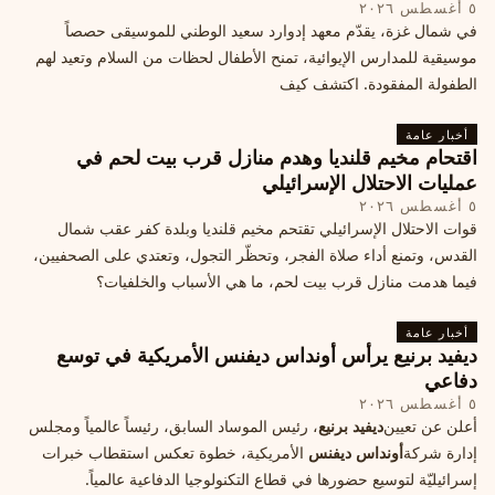
٥ أغسطس ٢٠٢٦
في شمال غزة، يقدّم معهد إدوارد سعيد الوطني للموسيقى حصصاً
موسيقية للمدارس الإيوائية، تمنح الأطفال لحظات من السلام وتعيد لهم
الطفولة المفقودة. اكتشف كيف
أخبار عامة
اقتحام مخيم قلنديا وهدم منازل قرب بيت لحم في
عمليات الاحتلال الإسرائيلي
٥ أغسطس ٢٠٢٦
قوات الاحتلال الإسرائيلي تقتحم مخيم قلنديا وبلدة كفر عقب شمال
القدس، وتمنع أداء صلاة الفجر، وتحظّر التجول، وتعتدي على الصحفيين،
فيما هدمت منازل قرب بيت لحم، ما هي الأسباب والخلفيات؟
أخبار عامة
ديفيد برنيع يرأس أونداس ديفنس الأمريكية في توسع
دفاعي
٥ أغسطس ٢٠٢٦
أعلن عن تعيين
ديفيد برنيع
، رئيس الموساد السابق، رئيساً عالمياً ومجلس
إدارة شركة
أونداس ديفنس
الأمريكية، خطوة تعكس استقطاب خبرات
إسرائيليّة لتوسيع حضورها في قطاع التكنولوجيا الدفاعية عالمياً.