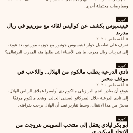
ومفاوضات محتملة أخرى.
كورة
فينيسيوس يكشف عن كواليس لقائه مع مورينيو في ريال
مدريد
٥ أغسطس ٢٠٢٦
تعرف على تفاصيل حوار فينيسيوس جونيور مع جوزيه مورينيو بعد عودته
إلى تدريبات ريال مدريد، ما هي الأشياء التي طلبها منه المدرب البرتغالي؟
كورة
نادي الدرعية يطلب مالكوم من الهلال.. واللاعب في
موقف محير
٥ أغسطس ٢٠٢٦
يُتوقع أن يغادر النجم البرازيلي مالكوم دي أوليفيرا عملاق الرياض الهلال،
إلى نادي الدرعية خلال الميركاتو الصيفي الحالي. ويتخذ مالكوم موقفًا
محيرًا من هذا الانتقال، وسط تقارير تفيد أن الهلال يرحب بفراقته.
كورة
أبو بكر ليادي ينتقل إلى منتخب السويس بتروجت من
الاتحاد السكندري