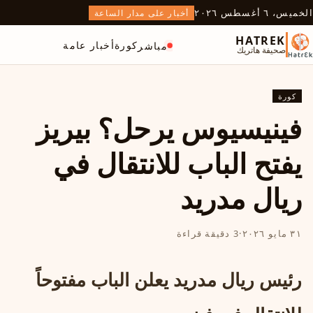
الخميس، ٦ أغسطس ٢٠٢٦
أخبار على مدار الساعة
HATREK
كورة
أخبار عامة
مباشر
صحيفة هاتريك
كورة
فينيسيوس يرحل؟ بيريز
يفتح الباب للانتقال في
ريال مدريد
٣١ مايو ٢٠٢٦
·
3 دقيقة قراءة
رئيس ريال مدريد يعلن الباب مفتوحاً