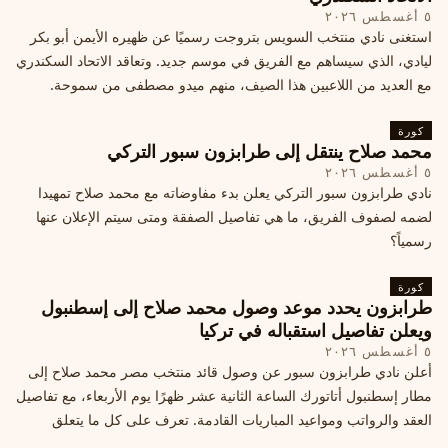
٥ أغسطس ٢٠٢٦
استغنى نادي منتخب السويس بتروجت رسميًا عن ظهيره الأيمن أبو بكر
ليادي، الذي سيساهم مع الفريق في موسم جديد. وتعاقد الاتحاد السكندري
مع العديد من اللاعبين هذا الصيف، منهم ميدو مصطفى من سموحة.
كورة
محمد صلاح ينتقل إلى طرابزون سبور التركي
٥ أغسطس ٢٠٢٦
نادي طرابزون سبور التركي يعلن بدء مفاوضاته مع محمد صلاح تمهيدا
لضمه لصفوف الفريق، ما هي تفاصيل الصفقة ومتى سيتم الإعلان عنها
رسمياً؟
كورة
طرابزون يحدد موعد وصول محمد صلاح إلى إسطنبول
ويعلن تفاصيل استقباله في تركيا
٥ أغسطس ٢٠٢٦
أعلن نادي طرابزون سبور عن وصول قائد منتخب مصر محمد صلاح إلى
مطار إسطنبول أتاتورك الساعة الثانية عشر ظهرًا يوم الأربعاء، مع تفاصيل
العقد والرواتب ومواعيد المباريات القادمة. تعرف على كل ما يتعلق
بالصفقة التركية الكبرى.