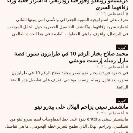
كريستيانو رونالدو وجورجينا رودريغيز: 4 أسرار خفية وراء
زفافهما السري
٥ أغسطس ٢٠٢٦
تعرف على استراتيجية التمويه الجغرافي والأمني التي يتبعها الثنائي
لحماية سرية زفافهما، واكتشف التفاصيل الحصرية حول الحفل المرتقب
في البرتغال، واعرف ما هي الخطوات القادمة في هذا الحدث العالمي
كورة
محمد صلاح يختار الرقم 10 في طرابزون سبور: قصة
تنازل زميله إرنست موتشي
٥ أغسطس ٢٠٢٦
في خطوة فريدة، يختار نجم مصر محمد صلاح الرقم 10 في طرابزون
سبور، بعد تنازل زميله إرنست موتشي. تعرف على تفاصيل هذه اللفتة
الرائعة.
كورة
مانشستر سيتي يزاحم الهلال على بيدرو نيتو
٥ أغسطس ٢٠٢٦
مانشستر سيتي يenter بقوة على خط المفاوضات لضم بيدرو نيتو من
تشيلسي، وتزاحم الهلال الذي يطمح لتعزيز خطه الهجومي، ما هي تفاصيل