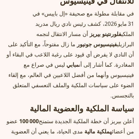
للانتقال في فينيسيوس
في مقابلة مطولة مع صحيفة «إل باييس» في
31 مايو 2026، كشف رئيس نادي ريال مدريد
الملكي
فلورنتينو بيريز
أن مسار الانتقال لنجمه
البرازيلي
فينيسيوس جونيور
ما زال مفتوحاً، مع التأكيد على
أن النادي لا يفرض أي قيود على رغبة اللاعب في البقاء أو
المغادرة. كما أشار إلى أن
مبابي
ليس في صراع مع
فينيسيوس وأنهما من أفضل اللاعبين في العالم، مع إلقاء
الضوء على سياسات الملكية والملف التعسفي المتعلق
بالتجسس.
سياسة الملكية والعضوية المالية
أعلن بيريز أن خطة الملكية الجديدة ستمنح
100 000
عضو
من أعضائه
ملكية مالية
مدى الحياة، ما يعني أن العضوية