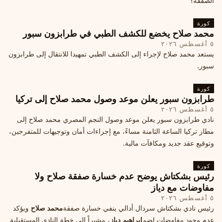
الصفقة؟
كورة
محمد صلاح يخضع للكشف الطبي في طرابزون سبور
٥ أغسطس ٢٠٢٦
يستعد محمد صلاح لإجراء إلى الكشف الطبي تمهيدا للانتقال إلى طرابزون
سبور.
كورة
طرابزون سبور يعلن موعد وصول محمد صلاح إلى تركيا
٥ أغسطس ٢٠٢٦
نادي طرابزون سبور يعلن موعد وصول النجم المصري محمد صلاح إلى
مطار تركيا الساعة الثامنة مساءً، مع إجراءات أمان وتوجيهات للمتفرجين،
وتوقيع عقد جديد ومكافآت مالية.
كورة
رئيس بشكتاش يوضح عدم خسارة صفقة صلاح ولا
مفاوضات مع دياز
٥ أغسطس ٢٠٢٦
رئيس نادي بشكتاش سردال أدالي ينفي خسارة صفقة
محمد صلاح
ويؤكد
عدم وجود مفاوضات لضم
إبراهيم دياز
، مشيراً إلى خطة النادي المستقبلية