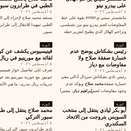
القادمة في هذا الحدث العالمي
على بيدرو نيتو
الطبي في طرابزون سبو
٥ أغسطس ٢٠٢٦
٥ أغسطس ٢٠٢٦
مانشستر سيتي يenter بقوة على خط
يستعد محمد صلاح لإجراء إلى 
المفاوضات لضم بيدرو نيتو من تشيلسي،
الطبي تمهيدا للانتقال إلى طراب
وتزاحم الهلال الذي يطمح لتعزيز خطه
سبور.
الهجومي، ما هي تفاصيل الصفقة؟
كورة
كورة
رئيس بشكتاش يوضح عدم
فينيسيوس يكشف عن كو
خسارة صفقة صلاح ولا
لقائه مع مورينيو في ريال
مفاوضات مع دياز
٥ أغسطس ٢٠٢٦
تعرف على تفاصيل حوار فينيس
٥ أغسطس ٢٠٢٦
رئيس نادي بشكتاش سردال أدالي ينفي
جونيور مع جوزيه مورينيو بعد عو
خسارة صفقة
محمد صلاح
ويؤكد عدم
تدريبات ريال مدريد، ما هي الأشي
وجود مفاوضات لضم
إبراهيم دياز
، مشيراً
طلبها منه المدرب البرتغالي؟
إلى خطة النادي المستقبلية ومفاوضات
كورة
محتملة أخرى.
كورة
أبو بكر ليادي ينتقل إلى منتخب
محمد صلاح ينتقل إلى طر
السويس بتروجت من الاتحاد
سبور التركي
السكندري
٥ أغسطس ٢٠٢٦
نادي طرابزون سبور التركي يعل
٥ أغسطس ٢٠٢٦