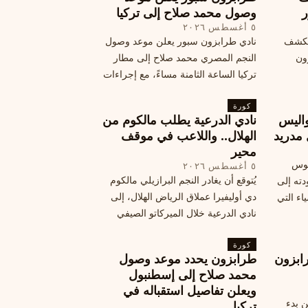
ر
وصول محمد صلاح إلى تركيا
٥ أغسطس ٢٠٢٦
الكشف
نادي طرابزون سبور يعلن موعد وصول
زون
النجم المصري محمد صلاح إلى مطار
تركيا الساعة الثامنة مساءً، مع إجراءات
أمان وتوجيهات للمتفرجين، وتوقيع عقد
كورة
جديد ومكافآت مالية.
اليس
نادي الدرعية يطلب مالكوم من
 مدريد
الهلال.. واللاعب في موقف
محير
يوس
٥ أغسطس ٢٠٢٦
يُتوقع أن يغادر النجم البرازيلي مالكوم
دته إلى
دي أوليفيرا عملاق الرياض الهلال، إلى
اء التي
نادي الدرعية خلال الميركاتو الصيفي
الحالي. ويتخذ مالكوم موقفًا محيرًا من
كورة
هذا الانتقال، وسط تقارير تفيد أن الهلال
ابزون
طرابزون يحدد موعد وصول
يرحب بفراقته.
محمد صلاح إلى إسطنبول
ويعلن تفاصيل استقباله في
ن بدء
تركيا