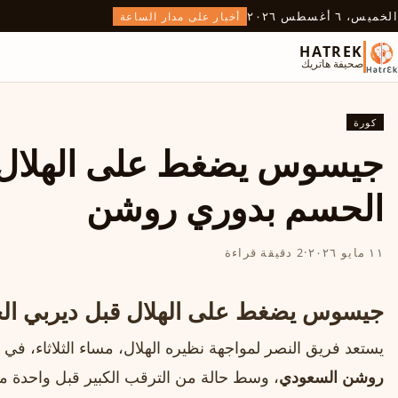
الخميس، ٦ أغسطس ٢٠٢٦
أخبار على مدار الساعة
HATREK
صحيفة هاتريك
كورة
جيسوس يضغط على الهلال 
الحسم بدوري روشن
١١ مايو ٢٠٢٦
·
2 دقيقة قراءة
جيسوس يضغط على الهلال قبل ديربي ا
يستعد فريق النصر لمواجهة نظيره الهلال، مساء الثلاثاء، في مب
روشن السعودي
، وسط حالة من الترقب الكبير قبل واحدة من