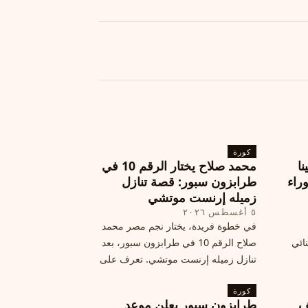
كورة
نا
محمد صلاح يختار الرقم 10 في
ة وراء
طرابزون سبور: قصة تنازل
زميله إرنست موتشي
٥ أغسطس ٢٠٢٦
في خطوة فريدة، يختار نجم مصر محمد
نائي
صلاح الرقم 10 في طرابزون سبور، بعد
تنازل زميله إرنست موتشي. تعرف على
المرتقب
تفاصيل هذه اللفتة الرائعة.
خطوات
كورة
ف
طرابزون سبور يعلن موعد