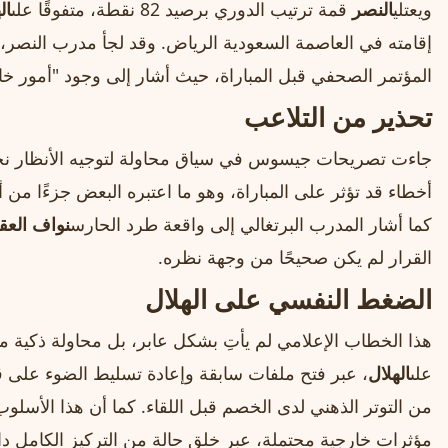
ويعتلي
النصر
قمة ترتيب الدوري برصيد 82 نقطة، متفوقًا على
ال
إقامته في العاصمة السعودية الرياض. وقد لجأ مدرب النصر،
المؤتمر الصحفي قبل المباراة، حيث أشار إلى وجود "أمور خار
تحذير من التلاعب
جاءت تصريحات جيسوس في سياق محاولة لتوجيه الأنظار نحو 
أخطاء قد تؤثر على المباراة، وهو ما اعتبره البعض جزءًا من 
كما أشار المدرب البرتغالي إلى واقعة طرد الحارس
نواف العق
القرار لم يكن صحيحًا من وجهة نظره.
الضغط النفسي على الهلال
هذا الخطاب الإعلامي لم يأتِ بشكل عابر، بل محاولة ذكي
على
الهلال
، عبر فتح ملفات سابقة وإعادة تسليط الضوء على قر
من التوتر الذهني لدى الخصم قبل اللقاء. كما أن هذا الأسلوب 
مؤثرات خارجية محتملة، عبر خلق حالة من التركيز الكامل 