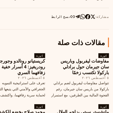
مشاركة:
نسخ الرابط
مقالات ذات صلة
كورة
كورة
مفاوضات ليفربول وباريس
كريستيانو رونالدو وجورجي
سان جيرمان حول برادلي
رودريغيز: 4 أسرار خفي
باركولا تكتسب زخمًا
زفافهما السري
٥ أغسطس ٢٠٢٦
٥ أغسطس ٢٠٢٦
تتواصل مفاوضات ليفربول لضم برادلي
تعرف على استراتيجية التمويه
باركولا من باريس سان جيرمان، رغم
الجغرافي والأمني التي يتبعها الث
الفجوة المالية بين الطرفين، مع استمرار
لحماية سرية زفافهما، واكتشف
المحادثات لتحقيق صفقة ممكنة قبل
التفاصيل الحصرية حول الحفل 
كورة
إغلاق سوق الانتقالات
كورة
في البرتغال، واعرف ما هي ال
مانشستر سيتي يزاحم الهلال
محمد صلاح يخضع للكش