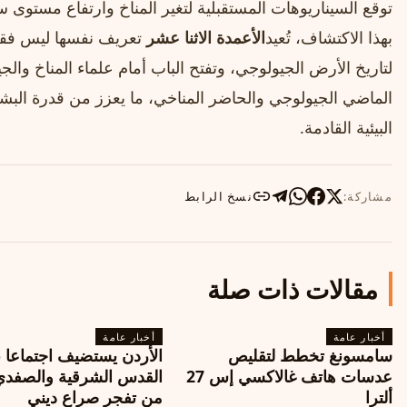
توقع السيناريوهات المستقبلية لتغير المناخ وارتفاع مستوى 
بهذا الاكتشاف، تُعيد
الأعمدة الاثنا عشر
تعريف نفسها ليس فقط
لتاريخ الأرض الجيولوجي، وتفتح الباب أمام علماء المناخ وا
الماضي الجيولوجي والحاضر المناخي، ما يعزز من قدرة البشري
البيئية القادمة.
مشاركة:
نسخ الرابط
مقالات ذات صلة
أخبار عامة
أخبار عامة
سامسونغ تخطط لتقليص
الأردن يستضيف اجتماعا 
عدسات هاتف غالاكسي إس 27
القدس الشرقية والصفدي
ألترا
من تفجر صراع ديني