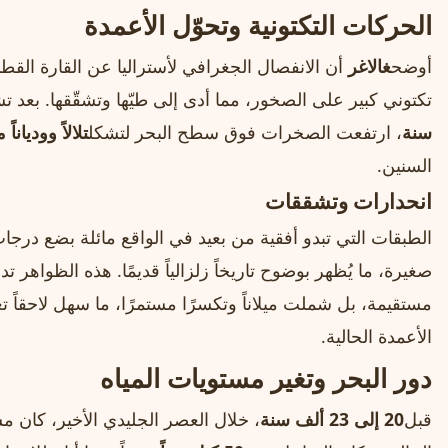
الحركات التكتونية وتحوّل الأعمدة
أوضح
غالاغر
أن الانفصال الجغرافي لأستراليا عن القارة القطب
تكتوني كبير على الصخور، مما أدى إلى طيّها وتشقّقها. بعد ت
سنة
، ارتفعت الصخرات فوق سطح البحر لتشكل
تلالاً وودياناً
السنين.
انحدارات وتشققات
الطبقات التي تبدو أفقية من بعيد في الواقع مائلة بضع در
صغيرة، ما يُظهر بوضوح تاريخاً زلزالياً قديمًا. هذه الظواهر 
مستقيمة، بل شملت ميلاناً وتكسرًا مستمرًا، ما سهل لاحقاً
الأعمدة الحالية.
دور البحر وتغير مستويات المياه
قبل
20 إلى 23 ألف سنة
، خلال العصر الجليدي الأخير، كان م