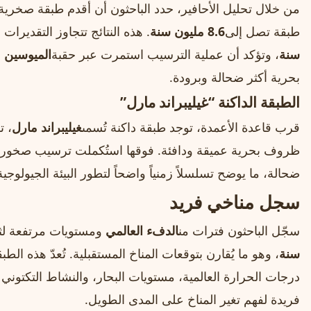
من خلال تحليل الأحافير، حدد الباحثون أن أقدم طبقة صخرية 
طبقة تصل إلى
8.6 مليون سنة
. هذه النتائج تتجاوز التقديرات
سنة
، وتؤكد أن عملية الترسيب استمرت عبر حقبة
الميوسين
ب
بحرية أكثر ضحالة وبرودة.
الطبقة الداكنة “غيليبراند مارل”
قرب قاعدة الأعمدة، توجد طبقة داكنة تُسمى
غيليبراند مارل
، 
ظروف بحرية عميقة ودافئة. فوقها استُكملت ترسيب صخور
ضحالة، ما يوضح تسلسلاً زمنياً واضحاً لتطور البيئة الجيولوجي
سجل مناخي فريد
سجّل الباحثون فترات من
الدفء العالمي
ومستويات مرتفعة لثا
سنة
، وهو ما يُقارن بتوقعات المناخ المستقبلية. تُعدّ هذه الط
درجات الحرارة العالمية، مستويات البحار، والنشاط التكتوني ع
فريدة لفهم تغير المناخ على المدى الطويل.