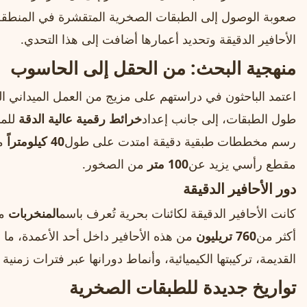
صعوبة الوصول إلى الطبقات الصخرية المتقشرة في المنطقة
الأحافير الدقيقة وتحديد أعمارها أضافت إلى هذا التحدي.
منهجية البحث: من الحقل إلى الحاسوب
اعتمد الباحثون في دراستهم على مزيج من العمل الميداني ا
طول الطبقات، إلى جانب إعداد
خرائط رقمية عالية الدقة
للمن
رسم مخططات طبقية دقيقة امتدت على طول
40 كيلومتراً
من
مقطع رأسي يزيد عن
100 متر
من الصخور.
دور الأحافير الدقيقة
كانت الأحافير الدقيقة لكائنات بحرية تُعرف باسم
المنخربات
مح
أكثر من
760 تريليون
من هذه الأحافير داخل أحد الأعمدة، ما 
القديمة، تركيبتها الكيميائية، وأنماط دورانها عبر فترات زمنية 
تواريخ جديدة للطبقات الصخرية