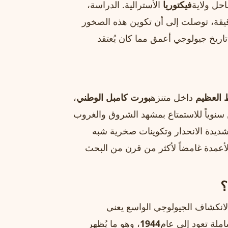
ل ولاية
فيكتوريا
الأسترالية. الدراسة،
يقة، توصلت إلى أن تكوين هذه الصخور
اريخ جيولوجي أعمق مما كان يُعتقد
 العظيم
داخل متنزه
بورت كامبل الوطني
،
ين سنوياً للاستمتاع بمشهد الشروق والغروب
ديدة الانحدار وتكوينات صخرية شبه
لأعمدة غامضاً لأكثر من قرن من البحث
؟
لانكشاف الجيولوجي الواسع يعني
ملة تعود إلى عام
1944
، وهو ما يُظهر