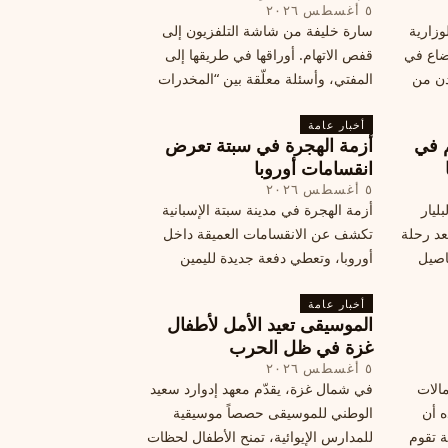
٥ أغسطس ٢٠٢٦
وزارية
سارة خليفة من شاشة التلفزيون إلى
وضاع في
قفص الاتهام. أوراقها في طريقها إلى
دن من
المفتي، وأسئلة معلّقة بين “المخدرات
فلسطين
الكبرى” وشبح الإعدام.
تها إلى
أخبار عامة
م في
أزمة الهجرة في سبتة تعرض
قة
انقسامات أوروبا
٥ أغسطس ٢٠٢٦
ليار
أزمة الهجرة في مدينة سبتة الإسبانية
د رحلة
تكشف عن الانقسامات العميقة داخل
اصيل
أوروبا، وتعطي دفعة جديدة لليمين
المتطرف، وفرصة لخصوم الاتحاد
أخبار عامة
الأوروبي لاستغلال هشاشة موقفه، فما
الموسيقى تعيد الأمل لأطفال
هي الآثار السياسية لهذه الأزمة؟
غزة في ظل الحرب
٥ أغسطس ٢٠٢٦
مالات
في شمال غزة، يقدّم معهد إدوارد سعيد
ه أن
الوطني للموسيقى حصصاً موسيقية
ة تقوم
للمدارس الإيوائية، تمنح الأطفال لحظات