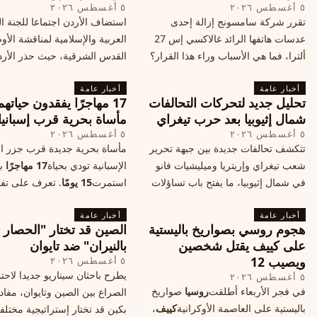
٥ أغسطس ٢٠٢٦
٥ أغسطس ٢٠٢٦
تقرر شركة سامسونج إزالة إحدى
استضاف الأردن اجتماعا للجنة ال
عدسات هاتفها الرائد غالاكسي إس 27
العربية والإسلامية لمناقشة الأ
ألترا، فما هي الأسباب وراء هذا القرار؟
القدس الشرقية، حيث حذر الأر
وكيف سيتأثر الأداء الفوتوغرافي لهاتف
خطر تفجر صراع ديني، ودعت 
أخبار عامة
الأندرويد الأغلى في السوق؟
أخبار عامة
الدول إلى الامتناع عن نقل سفارا
تحليل جديد لتحركات التحالفات
17 مهاجرًا يفقدون حياته
القدس، ما يزيد التوتر في المنط
شمال إثيوبيا بعد حرب تيغراي
مأساة بحرية قرب إسبانيا
٥ أغسطس ٢٠٢٦
٥ أغسطس ٢٠٢٦
تتكشف تحالفات جديدة بين جبهة تحرير
مأساة بحرية جديدة قرب جزر الب
شعب تيغراي وإريتريا وميليشيات فانو
الإسبانية تودي بحياة
17 مهاجرًا
بع
في شمال إثيوبيا، ما يفتح باب تساؤلات
استمرت
15 يومًا
. تعرف على تف
حول مستقبل الصراع وإعادة رسم
الحادث وخطوات الإنقاذ.
أخبار عامة
الخريطة السياسية.
أخبار عامة
هجوم روسي بصواريخ باليستية
الصين قد تختار "الحصار
على كييف يقتل شخصين
بالنيران" ضد تايوان
ويصيب 12
٥ أغسطس ٢٠٢٦
يطرح باحثان سيناريو جديدا لاحت
٥ أغسطس ٢٠٢٦
في فجر الأربعاء أطلقت
روسيا
صواريخ
الصراع بين الصين وتايوان، مفاد
باليستية على العاصمة الأوكرانية
كييف
،
بكين قد تختار إستراتيجية مختلف