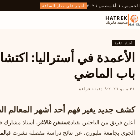
الخميس، ٦ أغسطس ٢٠٢٦
أخبار على مدار الساعة
HATREK
صحيفة هاتريك
أخبار عامة
الأعمدة في أستراليا: اكتش
باب الماضي
٣١ مايو ٢٠٢٦
·
5 دقيقة قراءة
كشف جديد يغير فهم أحد أشهر المعالم الط
أعلن فريق من الباحثين بقيادة
ستيفن غالاغر
، أستاذ مشارك في
الجوي بجامعة ملبورن، عن نتائج دراسة مفصلة نشرت في
الم