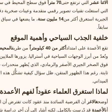
الاثنا عشر
التي ترتفع حتى
70 متراً
فوق سطح المحيط في ساح
التي استغلت تقنيات تصوير رقمي متقدمة وعينات صخرية دق
الجيرية استغرق أكثر من
14 مليون سنة
، ما يضعها في سياق ت
سابقاً.
خلفية الجذب السياحي وأهمية الموقع
تقع الأعمدة على امتداد
أكثر من 40 كيلومتراً
من طريق
المحيط
وتُعدّ من أبرز الوجهات السياحية في أستراليا. يزورها الملاي
فوق الصخر الجيري الأصفر والرمادي، الذي يُظهر منحدرات ش
ثابتة. رغم هذا الظهور المتقن، ظل سؤال كيفية تشكُّل هذه ا
الميداني.
لماذا استغرق العلماء عقوداً لفهم الأعمدة
أوضح
غالاغر
أن الفرضية السائدة منذ عقود كانت تفترض أن ا
أن
الأعمدة
قد دُرست بالكامل. لكنه أشار إلى أن آخر دراسة شا