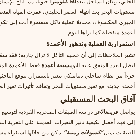
الحالي، وكان الساحل يبعد
50 كيلومتراً
جنوباً، مما أتاح للإنسا
مستويات البحر بعد انتهاء العصر الجليدي، غمرت المياه الم
الجيري المكشوف، محدثةً عملية تآكل مستمرة أدت إلى تكوي
أعمدة منفصلة كما نراها اليوم.
استمرارية العملية وتدهور الأعمدة
تشير الملاحظات إلى أن عملية التآكل لا تزال جارية؛ فقد س
ليظل العدد المتفق عليه اليوم
سبعة أعمدة
فقط. الأعمدة المتبق
جزءاً من نظام ساحلي ديناميكي يتغير باستمرار. يتوقع الباحثو
أعمدة جديدة مع تغير مستويات البحر وتفاقم تأثيرات تغير المن
آفاق البحث المستقبلي
يواصل فريق
غالاغر
دراسة الطبقات الصخرية الفردية لتوسيع قاعد
إلى فهم أفضل لكيفية تأثير التغيرات القديمة على التعرية السا
الطبقات تمثل
“كبسولات زمنية”
يمكن من خلالها استقراء مستو