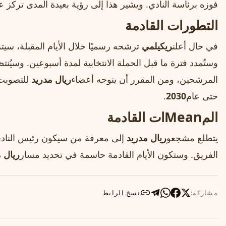
فوزه برئاسة النادي. ويشير هذا إلى رؤية بعيدة المدى تركز 
التطورات القادمة
في حال أعلن
ريكيلمي
ترشحه رسميًا خلال الأيام المقبلة، سيت
وستُمدد فترة ما قبل الحملة الانتخابية لمدة أسبوعين. وسيُنتظر
المرشحين، ومن المقرر أن يتوجه أعضاء
ريال مدريد
للتصويت
حتى عام
2030
.
المMeanات القادمة
يتطلع مشجعو
ريال مدريد
إلى معرفة من سيكون رئيس النادي 
الفريق. وستكون الأيام القادمة حاسمة في تحديد مسار
ريال 
مشاركة:
نسخ الرابط