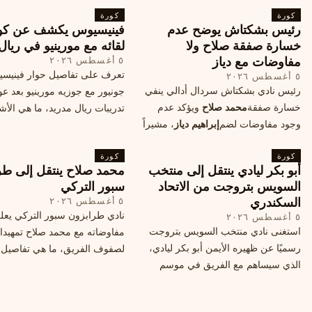
كورة
كورة
رئيس بشكتاش يوضح عدم
فينيسيوس يكشف عن كو
خسارة صفقة صلاح ولا
لقائه مع مورينيو في ريال
مفاوضات مع دياز
٥ أغسطس ٢٠٢٦
تعرف على تفاصيل حوار فينيس
٥ أغسطس ٢٠٢٦
رئيس نادي بشكتاش سردال أدالي ينفي
جونيور مع جوزيه مورينيو بعد عو
خسارة صفقة
محمد صلاح
ويؤكد عدم
تدريبات ريال مدريد، ما هي الأشي
وجود مفاوضات لضم
إبراهيم دياز
، مشيراً
طلبها منه المدرب البرتغالي؟
إلى خطة النادي المستقبلية ومفاوضات
كورة
محتملة أخرى.
كورة
أبو بكر ليادي ينتقل إلى منتخب
محمد صلاح ينتقل إلى طر
السويس بتروجت من الاتحاد
سبور التركي
السكندري
٥ أغسطس ٢٠٢٦
نادي طرابزون سبور التركي يعل
٥ أغسطس ٢٠٢٦
استغنى نادي منتخب السويس بتروجت
مفاوضاته مع محمد صلاح تمهيدا
رسميًا عن ظهيره الأيمن أبو بكر ليادي،
لصفوف الفريق، ما هي تفاصيل 
الذي سيساهم مع الفريق في موسم
ومتى سيتم الإعلان عنها رسمياً؟
جديد. وتعاقد الاتحاد السكندري مع العديد
من اللاعبين هذا الصيف، منهم ميدو