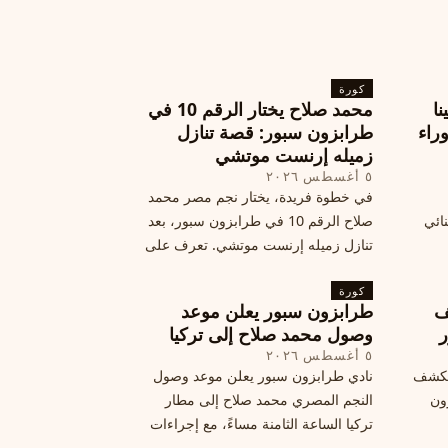
كورة
نا
محمد صلاح يختار الرقم 10 في
ة وراء
طرابزون سبور: قصة تنازل
زميله إرنست موتشي
٥ أغسطس ٢٠٢٦
في خطوة فريدة، يختار نجم مصر محمد
نائي
صلاح الرقم 10 في طرابزون سبور، بعد
تنازل زميله إرنست موتشي. تعرف على
المرتقب
تفاصيل هذه اللفتة الرائعة.
خطوات
كورة
ف
طرابزون سبور يعلن موعد
ر
وصول محمد صلاح إلى تركيا
٥ أغسطس ٢٠٢٦
الكشف
نادي طرابزون سبور يعلن موعد وصول
زون
النجم المصري محمد صلاح إلى مطار
تركيا الساعة الثامنة مساءً، مع إجراءات
أمان وتوجيهات للمتفرجين، وتوقيع عقد