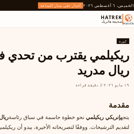
الخميس، ٦ أغسطس ٢٠٢٦
أخبار على مدار الساعة
HATREK
صحيفة هاتريك
كورة
ريكيلمي يقترب من تحدي فلو
ريال مدريد
١٩ مايو ٢٠٢٦
·
2 دقيقة قراءة
مقدمة
يتجه
إنريكي ريكيلمي
نحو خطوة حاسمة في سباق رئاسة
ريال
لتقديم الترشيحات. ووفقًا لتصريحاته الأخيرة، يبدو أن ريكيل