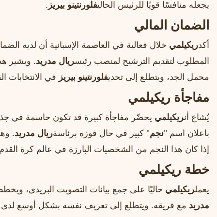
يجعله منافسًا قويًا للرئيس الحالي
فلورنتينو بيريز
.
الضمان المالي
أكد
ريكيلمي
خلال فعالية في العاصمة الإسبانية أن لديه الضمان 
المطلوب لتقديم الترشيح لمنصب رئيس
ريال مدريد
. ويشير هذ
محمل الجد، ويتطلع إلى تحدي
فلورنتينو بيريز
في الانتخابات الق
مفاجأة ريكيلمي
يُشاع أن
ريكيلمي
يحضّر مفاجأة كبيرة قد تكون حاسمة في جذب
باعلان اسم "
نجم
" كبير في حال فوزه برئاسة
ريال مدريد
. وهذ
إذا كان هذا النجم من الشخصيات البارزة في عالم كرة القدم.
خطة ريكيلمي
يعمل
ريكيلمي
حاليًا على جمع بيانات التصويت البريدي، ويخ
مدريد
مع فريقه. ويتطلع إلى تعريف نفسه بشكل أوسع لدى ال