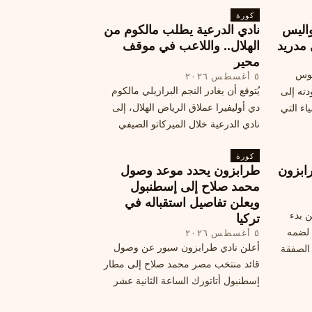
كورة
جديد ومكافآت مالية.
اليس
نادي الدرعية يطلب مالكوم من
 مدريد
الهلال.. واللاعب في موقف
محير
يوس
٥ أغسطس ٢٠٢٦
يُتوقع أن يغادر النجم البرازيلي مالكوم
دته إلى
دي أوليفيرا عملاق الرياض الهلال، إلى
اء التي
نادي الدرعية خلال الميركاتو الصيفي
الحالي. ويتخذ مالكوم موقفًا محيرًا من
كورة
هذا الانتقال، وسط تقارير تفيد أن الهلال
ابزون
طرابزون يحدد موعد وصول
يرحب بفراقته.
محمد صلاح إلى إسطنبول
ويعلن تفاصيل استقباله في
ن بدء
تركيا
 لضمه
٥ أغسطس ٢٠٢٦
أعلن نادي طرابزون سبور عن وصول
الصفقة
قائد منتخب مصر محمد صلاح إلى مطار
إسطنبول أتاتورك الساعة الثانية عشر
ظهرًا يوم الأربعاء، مع تفاصيل العقد