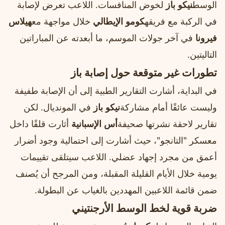
الوسط
نيكو باز
لخوض المنافسات. اللاعب تعرض لإصابة
في الركبة مع فريقه
كومو الإيطالي
خلال مواجهة مع
هيلاس
فيرونا
في آخر جولات الموسم، ما أبعدته عن المباراتين
التاليتين.
تطورات غير متوقعة حول إصابة باز
في البداية، أشارت التقارير الطبية إلى أن الإصابة طفيفة
وليست عائقًا أمام مشاركة
نيكو باز
في المونديال. لكن
تقارير لاحقة نشرتها صحيفة
أس الإسبانية
أثارت قلقًا داخل
معسكر "التانجو"، حيث أشارت إلى احتمالية وجود أضرار
أعمق من مجرد إجهاد عضلي. اللاعب سيتلقى تقييمات
يومية خلال الأيام القليلة المقبلة، ومن المرجح أن يُصنف
ضمن قائمة اللاعبين المهددين بالغياب عن البطولة.
ضربة قوية لخط الوسط الأرجنتيني