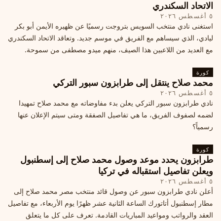
الاتحاد السكندري
٥ أغسطس ٢٠٢٦
استغنى نادي منتخب السويس بتروجت رسميًا عن ظهيره الأيمن أبو بكر
ليادي، الذي سيساهم مع الفريق في موسم جديد. وتعاقد الاتحاد السكندري
مع العديد من اللاعبين هذا الصيف، منهم ميدو مصطفى من سموحة.
كورة
محمد صلاح ينتقل إلى طرابزون سبور التركي
٥ أغسطس ٢٠٢٦
نادي طرابزون سبور التركي يعلن بدء مفاوضاته مع محمد صلاح تمهيدا
لضمه لصفوف الفريق، ما هي تفاصيل الصفقة ومتى سيتم الإعلان عنها
رسمياً؟
كورة
طرابزون يحدد موعد وصول محمد صلاح إلى إسطنبول
ويعلن تفاصيل استقباله في تركيا
٥ أغسطس ٢٠٢٦
أعلن نادي طرابزون سبور عن وصول قائد منتخب مصر محمد صلاح إلى
مطار إسطنبول أتاتورك الساعة الثانية عشر ظهرًا يوم الأربعاء، مع تفاصيل
العقد والرواتب ومواعيد المباريات القادمة. تعرف على كل ما يتعلق