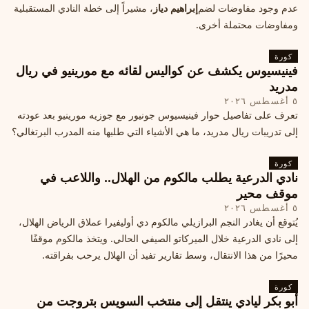
عدم وجود مفاوضات لضم
إبراهيم دياز
، مشيراً إلى خطة النادي المستقبلية
ومفاوضات محتملة أخرى.
كورة
فينيسيوس يكشف عن كواليس لقائه مع مورينيو في ريال
مدريد
٥ أغسطس ٢٠٢٦
تعرف على تفاصيل حوار فينيسيوس جونيور مع جوزيه مورينيو بعد عودته
إلى تدريبات ريال مدريد، ما هي الأشياء التي طلبها منه المدرب البرتغالي؟
كورة
نادي الدرعية يطلب مالكوم من الهلال.. واللاعب في
موقف محير
٥ أغسطس ٢٠٢٦
يُتوقع أن يغادر النجم البرازيلي مالكوم دي أوليفيرا عملاق الرياض الهلال،
إلى نادي الدرعية خلال الميركاتو الصيفي الحالي. ويتخذ مالكوم موقفًا
محيرًا من هذا الانتقال، وسط تقارير تفيد أن الهلال يرحب بفراقته.
كورة
أبو بكر ليادي ينتقل إلى منتخب السويس بتروجت من