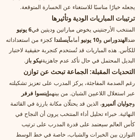
يجعله خيارًا مناسبًا للاستغناء عن الخسارة المتوقعة.
ترتيبات المباريات الودية وتأثيرها
المنتخب الأرجنتيني يخوض مباراتين وديتين في
6 يونيو
ضد
الهندوراس
و
10 يونيو
أمام
آيسلندا
كجزء من استعداداته
للكأس. هذه المباريات قد تُستخدم كتجربة حقيقية لاختبار
البديل المحتمل في حال تأكد عدم جاهزية
نيكو باز
.
التحديات المقبلة: الجماعة تبحث عن توازن
رغم الصدمة المفاجئة، يركز المدرب على تعزيز تشكيلته
عبر استغلال اللاعبين الشبان. من بينهم
إينسوا فرفر
و
جوليان ألميرو
، الذين قد يحتلّان مكانة بارزة في القائمة
النهائية. خبراء تحليل أداء المنتخب يرون أن النجاح في
كأس العالم سيعتمد على قدرة المدرب على ترتيب
التوازن بين الخبرات والشباب، خاصة في خط الوسط