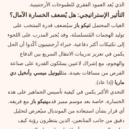
الذي يُعد العمود الفقري للطموحات الأرجنتينية.
التأثير الإستراتيجي: هل يُضعف الخسارة الآمال؟
الغياب المحتمل ل
نيكو باز
سيُضعف قدرة المنتخب على
توليد الهجمات المُتسلسلة، وقد يُجبر المدرب على اللجوء
إلى تكتيكات أكثر دفاعية. خبراء أرجنتينيون أكّدوا أن الحل
يكمن في تعزيز تدريبات الانتقال السريع بين الدفاع
والهجوم، مع إشراك لاعبين يمتلكون القدرة على صناعة
الفرص من مسافات بعيدة، مثل
ليونيل ميسي
و
أنخيل دي
ماريا
(إذا عاد).
التحدي الأكبر يكمن في كيفية تأسيس الجماهير على هذه
الخسارة، خاصة بعد موسم مميز قدمه
نيكو باز
مع فريقه.
أي قرار بشأن استبعاده من المونديال سيُعرض لتحليل
دقيق من جانب المتابعين، الذين ينتظرون رؤية كيف