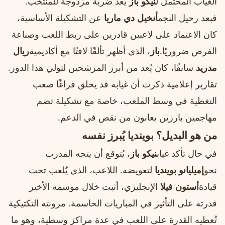
الغياب المحتمل ل
نيكو باز
يُعد ضربة مزدوجة للمنتخب.
فبعد رحيل النجم
أنخيل دي ماريا
عن التشكيلة الأساسية،
كان الاعتماد على لاعبين قادرين على ربط اللعب وصناعة
الفرص ضروريًا.
باز
، الذي أظهر تألقًا لافتًا مع أكاديمية
ريال
مدريد
سابقًا، كان يُعد من أبرز المرشحين لتولي هذا الدور.
تقارير إعلامية ذكرت أن غيابه قد يخلق فراغًا صعب
التغطية في وسط الملعب، خاصة مع تشكيلة تضم
مهاجمين بارزين يعانون من نقص في الدعم.
من هو البديل؟ بوينديا يُبرز نفسه
في حال تأكد غياب
نيكو باز
، يُتوقع أن يتجه المدرب
نحو
إميليانو بوينديا
لتعويضه. اللاعب، الذي يُلعب تحت
قيادة
أستون فيلا
الإنجليزي، أثبت خلال موسمه الأخير
قدرته على التأثير في المباريات الحاسمة. مرونته التكتيكية
تُعطيه القدرة على اللعب في عدة مراكز وسطية، وهو ما