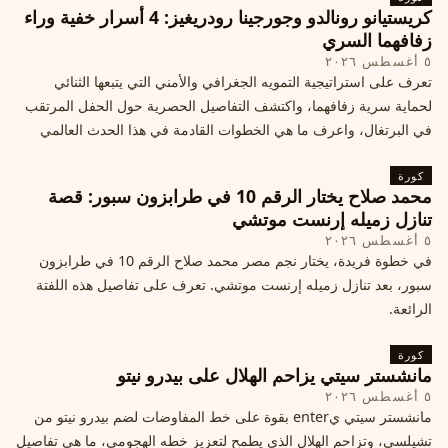
كريستيانو رونالدو وجورجينا رودريغيز: 4 أسرار خفية وراء
زفافهما السري
٥ أغسطس ٢٠٢٦
تعرف على استراتيجية التمويه الجغرافي والأمني التي يتبعها الثنائي
لحماية سرية زفافهما، واكتشف التفاصيل الحصرية حول الحفل المرتقب
في البرتغال، واعرف ما هي الخطوات القادمة في هذا الحدث العالمي
كورة
محمد صلاح يختار الرقم 10 في طرابزون سبور: قصة
تنازل زميله إرنست موتشي
٥ أغسطس ٢٠٢٦
في خطوة فريدة، يختار نجم مصر محمد صلاح الرقم 10 في طرابزون
سبور، بعد تنازل زميله إرنست موتشي. تعرف على تفاصيل هذه اللفتة
الرائعة.
كورة
مانشستر سيتي يزاحم الهلال على بيدرو نيتو
٥ أغسطس ٢٠٢٦
مانشستر سيتي يenter بقوة على خط المفاوضات لضم بيدرو نيتو من
تشيلسي، وتزاحم الهلال الذي يطمح لتعزيز خطه الهجومي، ما هي تفاصيل