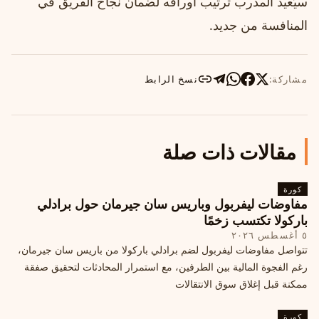
سيُعيد المدرب ترتيب أوراقه لضمان نجاح الفريق في
المنافسة من جديد.
مشاركة:
نسخ الرابط
مقالات ذات صلة
كورة
مفاوضات ليفربول وباريس سان جيرمان حول برادلي
باركولا تكتسب زخمًا
٥ أغسطس ٢٠٢٦
تتواصل مفاوضات ليفربول لضم برادلي باركولا من باريس سان جيرمان،
رغم الفجوة المالية بين الطرفين، مع استمرار المحادثات لتحقيق صفقة
ممكنة قبل إغلاق سوق الانتقالات
كورة