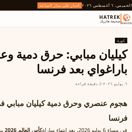
الخميس، ٦ أغسطس ٢٠٢٦
أخبار على مدار الساعة
HATREK
صحيفة هاتريك
كورة
كيليان مبابي: حرق دمية وع
باراغواي بعد فرنسا
٦ يوليو ٢٠٢٦
·
2 دقيقة قراءة
هجوم عنصري وحرق دمية كيليان مبابي في
فرنسا
في مساء 6 يوليو 2026، بعد انتهاء مباراة
كأس العالم 2026
بين