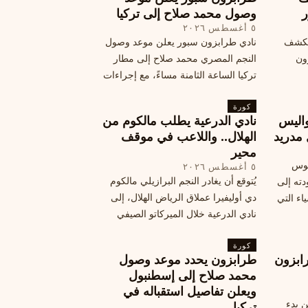
ر
وصول محمد صلاح إلى تركيا
٥ أغسطس ٢٠٢٦
الكشف
نادي طرابزون سبور يعلن موعد وصول
زون
النجم المصري محمد صلاح إلى مطار
تركيا الساعة الثامنة مساءً، مع إجراءات
أمان وتوجيهات للمتفرجين، وتوقيع عقد
كورة
جديد ومكافآت مالية.
اليس
نادي الدرعية يطلب مالكوم من
 مدريد
الهلال.. واللاعب في موقف
محير
يوس
٥ أغسطس ٢٠٢٦
يُتوقع أن يغادر النجم البرازيلي مالكوم
دته إلى
دي أوليفيرا عملاق الرياض الهلال، إلى
اء التي
نادي الدرعية خلال الميركاتو الصيفي
الحالي. ويتخذ مالكوم موقفًا محيرًا من
كورة
هذا الانتقال، وسط تقارير تفيد أن الهلال
ابزون
طرابزون يحدد موعد وصول
يرحب بفراقته.
محمد صلاح إلى إسطنبول
ويعلن تفاصيل استقباله في
ن بدء
تركيا