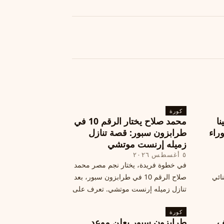
كورة
نا
محمد صلاح يختار الرقم 10 في
ة وراء
طرابزون سبور: قصة تنازل
زميله إرنست موتشي
٥ أغسطس ٢٠٢٦
في خطوة فريدة، يختار نجم مصر محمد
نائي
صلاح الرقم 10 في طرابزون سبور، بعد
تنازل زميله إرنست موتشي. تعرف على
المرتقب
تفاصيل هذه اللفتة الرائعة.
خطوات
كورة
ف
طرابزون سبور يعلن موعد