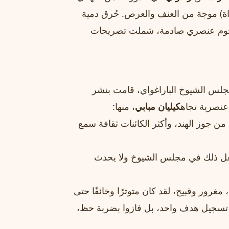
اراة) موجة من العنف والعرص. حُرق دمية
هجوم عنصري صادمة، شملت تصريحات
لس الشيوخ الباراغواي، قامت بنشر
نصرية تجاه
كيليان مبابي
، منها:
من جوز الهند، وأكثر الكائنات ثقافة سمع
أفعل ذلك في مجلس الشيوخ ولا يحدث
رور وقبيح، لقد كان متوترًا وخائفًا حتى
ن تسجيل هدف واحد، بل فازوا بضربة حظ،