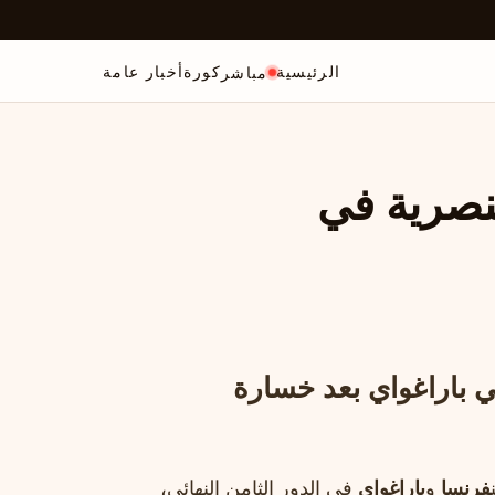
الرئيسية
كورة
أخبار عامة
مباشر
نصرية في
 باراغواي بعد خسارة
فرنسا
و
باراغواي
في الدور الثامن النهائي،