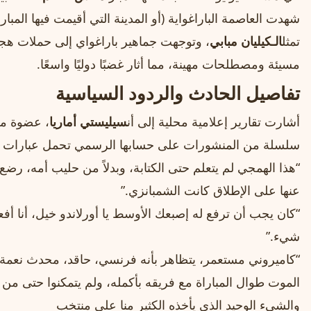
شهدت العاصمة الباراغواية (أو المدينة التي أقيمت فيها المب
تمثل
الـكيليان مبابي
، وتوجهت جماهير باراغواي إلى حملات 
مسيئة ومصطلحات مهينة، مما أثار غضبًا دوليًا واسعًا.
تفاصيل الحادث والردود السياسية
أشارت تقارير إعلامية محلية إلى أن
سيليستي أماريا
، عضوة مج
سلسلة من المنشورات على حسابها الرسمي تحمل عبارات ع
“هذا الهمجي لم يتعلم حتى الكتابة، وبدلاً من حليب أمه، رضع 
عنها على الإطلاق كانت الشمبانزي.”
“كان يجب أن ترفع له إصبعك الأوسط يا أورلاندو خيل، أنا 
شيء.”
“كاميروني مستعمر، يتظاهر بأنه فرنسي، حاقد، محدث نعمة، مغ
الموت طوال المباراة مع فريقه بأكمله، ولم يتمكنوا حتى م
والشيء الوحيد الذي يأخذه الكثير منا على منتخب