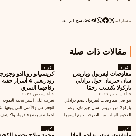
مشاركة:
نسخ الرابط
مقالات ذات صلة
كورة
كورة
مفاوضات ليفربول وباريس
كريستيانو رونالدو وجورجي
سان جيرمان حول برادلي
رودريغيز: 4 أسرار خفي
باركولا تكتسب زخمًا
زفافهما السري
٥ أغسطس ٢٠٢٦
٥ أغسطس ٢٠٢٦
تتواصل مفاوضات ليفربول لضم برادلي
تعرف على استراتيجية التمويه
باركولا من باريس سان جيرمان، رغم
الجغرافي والأمني التي يتبعها الث
الفجوة المالية بين الطرفين، مع استمرار
لحماية سرية زفافهما، واكتشف
المحادثات لتحقيق صفقة ممكنة قبل
التفاصيل الحصرية حول الحفل 
كورة
إغلاق سوق الانتقالات
كورة
في البرتغال، واعرف ما هي ال
مانشستر سيتي يزاحم الهلال
محمد صلاح يخضع للكش