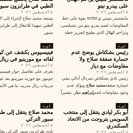
القادمة في هذا الحدث العالمي
على بيدرو نيتو
الطبي في طرابزون سبو
٥ أغسطس ٢٠٢٦
٥ أغسطس ٢٠٢٦
مانشستر سيتي يenter بقوة على خط
يستعد محمد صلاح لإجراء إلى 
المفاوضات لضم بيدرو نيتو من تشيلسي،
الطبي تمهيدا للانتقال إلى طراب
وتزاحم الهلال الذي يطمح لتعزيز خطه
سبور.
الهجومي، ما هي تفاصيل الصفقة؟
كورة
كورة
رئيس بشكتاش يوضح عدم
فينيسيوس يكشف عن كو
خسارة صفقة صلاح ولا
لقائه مع مورينيو في ريال
مفاوضات مع دياز
٥ أغسطس ٢٠٢٦
تعرف على تفاصيل حوار فينيس
٥ أغسطس ٢٠٢٦
رئيس نادي بشكتاش سردال أدالي ينفي
جونيور مع جوزيه مورينيو بعد عو
خسارة صفقة
محمد صلاح
ويؤكد عدم
تدريبات ريال مدريد، ما هي الأشي
وجود مفاوضات لضم
إبراهيم دياز
، مشيراً
طلبها منه المدرب البرتغالي؟
إلى خطة النادي المستقبلية ومفاوضات
كورة
محتملة أخرى.
كورة
أبو بكر ليادي ينتقل إلى منتخب
محمد صلاح ينتقل إلى طر
السويس بتروجت من الاتحاد
سبور التركي
السكندري
٥ أغسطس ٢٠٢٦
نادي طرابزون سبور التركي يعل
٥ أغسطس ٢٠٢٦