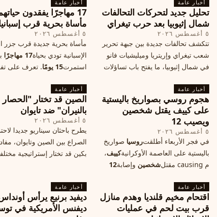
أخبار عامة
الأندرويد الأغلى في السوق؟
أخبار عامة
الدول إلى الامتناع عن نقل سفارا
تحليل جديد لتحركات التحالفات
17 مهاجرًا يفقدون حياته
القدس، ما يزيد التوتر في المنط
شمال إثيوبيا بعد حرب تيغراي
مأساة بحرية قرب إسبانيا
٥ أغسطس ٢٠٢٦
٥ أغسطس ٢٠٢٦
تتكشف تحالفات جديدة بين جبهة تحرير
مأساة بحرية جديدة قرب جزر الب
شعب تيغراي وإريتريا وميليشيات فانو
الإسبانية تودي بحياة
17 مهاجرًا
بع
في شمال إثيوبيا، ما يفتح باب تساؤلات
استمرت
15 يومًا
. تعرف على تف
حول مستقبل الصراع وإعادة رسم
الحادث وخطوات الإنقاذ.
أخبار عامة
الخريطة السياسية.
أخبار عامة
هجوم روسي بصواريخ باليستية
الصين قد تختار "الحصار
على كييف يقتل شخصين
بالنيران" ضد تايوان
ويصيب 12
٥ أغسطس ٢٠٢٦
يطرح باحثان سيناريو جديدا لاحت
٥ أغسطس ٢٠٢٦
في فجر الأربعاء أطلقت
روسيا
صواريخ
الصراع بين الصين وتايوان، مفاد
باليستية على العاصمة الأوكرانية
كييف
،
بكين قد تختار إستراتيجية مختلف
م causing مقتل
شخصين
وإصابة
12
على استهداف الموانئ التايواني
آخرين، وسط تصعيد عسكري يهدد الأمن
صاروخية دقيقة، فيما يسميه الكا
أخبار عامة
المدني. تفاصيل الهجوم وتداعياته.
أخبار عامة
"الحصار بالنيران
اقتحام مخيم قلنديا وهدم منازل
ديفيد برنيع يرأس أونداس
قرب بيت لحم في عمليات
ديفنس الأمريكية في توس