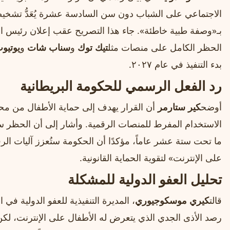
الاجتماعي على الشباب دون سن السادسة عشرة يُعَدُّ تشخيص
بـ«وصفة طبية خاطئة». جاء هذا التصريح عقب إعلان رئيس الوز
الحظر الكامل على منصات مثل
تيك توك
و
سناب شات
و
يوتيو
بدء التنفيذ في عام ٢٠٢٧.
رد الفعل الرسمي للحكومة البريطانية
أوضح
كير ستارمر
أن القرار يهدف إلى حماية الأطفال من م
الاستخدام المفرط للمنصات الرقمية. وأشار إلى أن الحظر س
ما تحت ستة عشر عاماً، مؤكدًا أن الحكومة ستُعزز آليات الر
على الإنترنت» لتقوية الحماية القانونية.
تحليل العفو الدولية للمشكلة
قالت
كيري موسكوجيوري
، المديرة التنفيذية للعفو الدولية ف
رصد الأذى الجدي الذي يتعرض له الأطفال على الإنترنت، ل