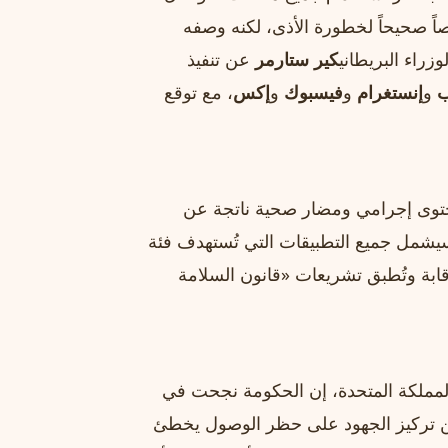
اً صحيحاً لخطورة الأذى، لكنه وصفه
راء البريطاني
كير ستارمر
عن تنفيذ
ب
و
إنستغرام
و
فيسبوك
و
إكس
، مع توقع
حتوى إجرامي ومضار صحية ناتجة عن
يشمل جميع التطبيقات التي تُستهدف فئة
قابة وتُطبق تشريعات «قانون السلامة
ي المملكة المتحدة، إن الحكومة نجحت في
كن تركيز الجهود على حظر الوصول يخطئ