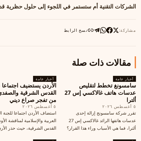
الشركات التقنية أم ستستمر في اللجوء إلى حلول حظرية قد ل
مشاركة:
نسخ الرابط
مقالات ذات صلة
أخبار عامة
أخبار عامة
سامسونغ تخطط لتقليص
الأردن يستضيف اجتماعا 
عدسات هاتف غالاكسي إس 27
القدس الشرقية والصفدي
ألترا
من تفجر صراع ديني
٥ أغسطس ٢٠٢٦
٥ أغسطس ٢٠٢٦
تقرر شركة سامسونج إزالة إحدى
استضاف الأردن اجتماعا للجنة ال
عدسات هاتفها الرائد غالاكسي إس 27
العربية والإسلامية لمناقشة الأ
ألترا، فما هي الأسباب وراء هذا القرار؟
القدس الشرقية، حيث حذر الأر
وكيف سيتأثر الأداء الفوتوغرافي لهاتف
خطر تفجر صراع ديني، ودعت 