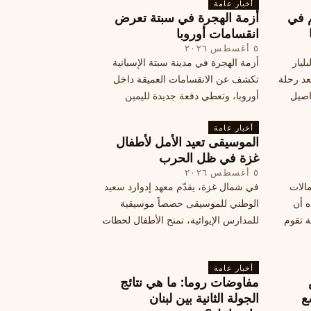
تها إلى
أخبار عامة
م في
أزمة الهجرة في سبتة تعرض
قة
انقسامات أوروبا
٥ أغسطس ٢٠٢٦
ليار
أزمة الهجرة في مدينة سبتة الإسبانية
د رحلة
تكشف عن الانقسامات العميقة داخل
اصيل
أوروبا، وتعطي دفعة جديدة لليمين
المتطرف، وفرصة لخصوم الاتحاد
أخبار عامة
الأوروبي لاستغلال هشاشة موقفه، فما
الموسيقى تعيد الأمل لأطفال
هي الآثار السياسية لهذه الأزمة؟
غزة في ظل الحرب
٥ أغسطس ٢٠٢٦
مالات
في شمال غزة، يقدّم معهد إدوارد سعيد
ه أن
الوطني للموسيقى حصصاً موسيقية
ة تقوم
للمدارس الإيوائية، تمنح الأطفال لحظات
ة بضربات
من السلام وتعيد لهم الطفولة المفقودة.
تبان
اكتشف كيف
أخبار عامة
مفاوضات روما: ما هي نتائج
ع
الجولة الثانية بين لبنان