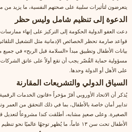
يتعرضون لتأثيرات سلبية على صحتهم النفسية، ما يزيد من مخ
الدعوة إلى تنظيم شامل وليس حظر
دعت العفو الدولية الحكومة إلى التركيز على إنهاء ممارسات
قواعد صارمة تحظر الخصائص الإدمانية مثل التشغيل التلقائي و
بيانات الأطفال وتطبيق مبدأ «السلامة قبل الربح» في جمي
مسؤولية حماية القُصّر يجب أن تقع أولاً على عاتق الشركات ا
على الأهل أو الدولة وحدها.
السياق الدولي والتشريعات المقارنة
يُذكر أن الاتحاد الأوروبي أقرّ مؤخراً «قانون الخدمات الرق
تدابير أمان خاصة بالأطفال، بما في ذلك التحقق من العمر وتقي
الصغيرة. وعلى صعيدٍ مشابه، أطلقت كندا مشروعاً لتعديل قو
الأطفال تحت سن ١٣ عاماً، ما يُظهر توجهًا عالميًا نحو تنظيم التصميم بدلاً من الحظر الشامل.