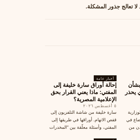
ا تعالج جذور المشكلة.
أخبار عامة
بشأن
إحالة أوراق سارة خليفة إلى
 يحذر
المفتي: ماذا يعني القرار بحق
الإعلامية المصرية؟
٥ أغسطس ٢٠٢٦
وزارية
سارة خليفة من شاشة التلفزيون إلى
وضاع في
قفص الاتهام. أوراقها في طريقها إلى
دن من
المفتي، وأسئلة معلّقة بين “المخدرات
فلسطين
الكبرى” وشبح الإعدام.