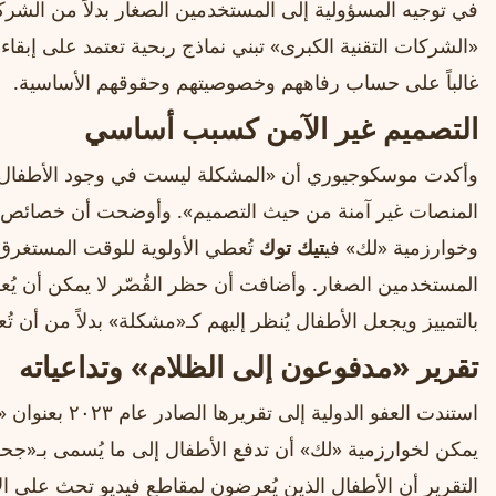
في توجيه المسؤولية إلى المستخدمين الصغار بدلاً من الشر
«الشركات التقنية الكبرى» تبني نماذج ربحية تعتمد على إبقا
غالباً على حساب رفاههم وخصوصيتهم وحقوقهم الأساسية.
التصميم غير الآمن كسبب أساسي
وأكدت موسكوجيوري أن «المشكلة ليست في وجود الأطفال 
المنصات غير آمنة من حيث التصميم». وأوضحت أن خصائص مثل 
وخوارزمية «لك» في
تيك توك
تُعطي الأولوية للوقت المستغر
المستخدمين الصغار. وأضافت أن حظر القُصّر لا يمكن أن يُعا
بالتمييز ويجعل الأطفال يُنظر إليهم كـ«مشكلة» بدلاً من أن تُعا
تقرير «مدفوعون إلى الظلام» وتداعياته
استندت العفو الدو
يمكن لخوارزمية «لك» أن تدفع الأطفال إلى ما يُسمى بـ«جح
التقرير أن الأطفال الذين يُعرضون لمقاطع فيديو تحث على الانت