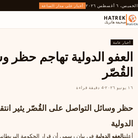
الخميس، ٦ أغسطس ٢٠٢٦
أخبار على مدار الساعة
HATREK
صحيفة هاتريك
أخبار عامة
العفو الدولية تهاجم حظر و
القُصّر
١٦ يونيو ٢٠٢٦
·
4 دقيقة قراءة
حظر وسائل التواصل على القُصّر يثير انت
الدولية
أعلنت
العفو الدولية
في بيان رسمي أن قرار الحكومة البريطاني