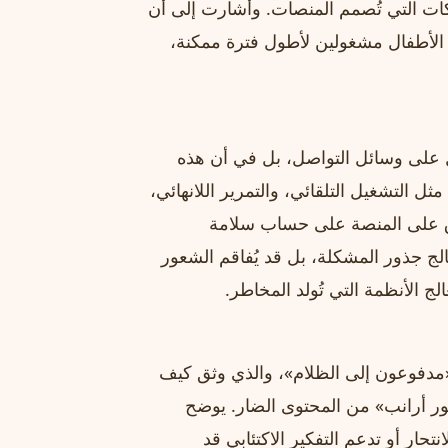
كات التي تُصمم المنصات. وأشارت إلى أن
ء الأطفال مشغولين لأطول فترة ممكنة،
على وسائل التواصل، بل في أن هذه
التشغيل التلقائي، والتمرير اللانهائي،
ق على المنصة على حساب سلامة
لج جذور المشكلة، بل قد يُفاقم الشعور
لج الأنظمة التي تُولد المخاطر.
لية إلى تقريرها الصادر عام ٢٠٢٣ بعنوان «مدفوعون إلى الظلام»، والذي وثق كيف
ور أرانب» من المحتوى الضار. يوضح
حار أو تدعم التفكير الاكتئابي قد