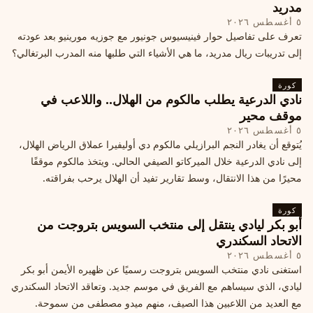
مدريد
٥ أغسطس ٢٠٢٦
تعرف على تفاصيل حوار فينيسيوس جونيور مع جوزيه مورينيو بعد عودته
إلى تدريبات ريال مدريد، ما هي الأشياء التي طلبها منه المدرب البرتغالي؟
كورة
نادي الدرعية يطلب مالكوم من الهلال.. واللاعب في
موقف محير
٥ أغسطس ٢٠٢٦
يُتوقع أن يغادر النجم البرازيلي مالكوم دي أوليفيرا عملاق الرياض الهلال،
إلى نادي الدرعية خلال الميركاتو الصيفي الحالي. ويتخذ مالكوم موقفًا
محيرًا من هذا الانتقال، وسط تقارير تفيد أن الهلال يرحب بفراقته.
كورة
أبو بكر ليادي ينتقل إلى منتخب السويس بتروجت من
الاتحاد السكندري
٥ أغسطس ٢٠٢٦
استغنى نادي منتخب السويس بتروجت رسميًا عن ظهيره الأيمن أبو بكر
ليادي، الذي سيساهم مع الفريق في موسم جديد. وتعاقد الاتحاد السكندري
مع العديد من اللاعبين هذا الصيف، منهم ميدو مصطفى من سموحة.