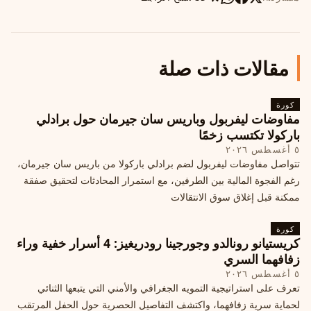
مقالات ذات صلة
كورة
مفاوضات ليفربول وباريس سان جيرمان حول برادلي
باركولا تكتسب زخمًا
٥ أغسطس ٢٠٢٦
تتواصل مفاوضات ليفربول لضم برادلي باركولا من باريس سان جيرمان،
رغم الفجوة المالية بين الطرفين، مع استمرار المحادثات لتحقيق صفقة
ممكنة قبل إغلاق سوق الانتقالات
كورة
كريستيانو رونالدو وجورجينا رودريغيز: 4 أسرار خفية وراء
زفافهما السري
٥ أغسطس ٢٠٢٦
تعرف على استراتيجية التمويه الجغرافي والأمني التي يتبعها الثنائي
لحماية سرية زفافهما، واكتشف التفاصيل الحصرية حول الحفل المرتقب