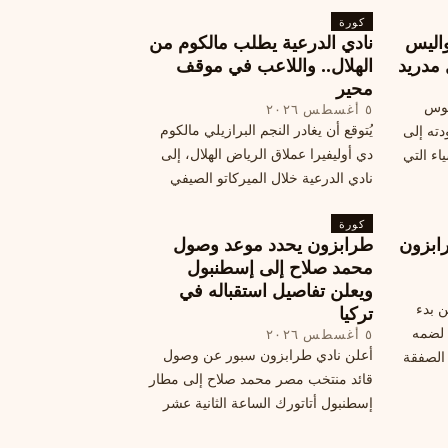
كورة
جديد ومكافآت مالية.
اليس
نادي الدرعية يطلب مالكوم من
 مدريد
الهلال.. واللاعب في موقف
محير
يوس
٥ أغسطس ٢٠٢٦
يُتوقع أن يغادر النجم البرازيلي مالكوم
دته إلى
دي أوليفيرا عملاق الرياض الهلال، إلى
اء التي
نادي الدرعية خلال الميركاتو الصيفي
الحالي. ويتخذ مالكوم موقفًا محيرًا من
كورة
هذا الانتقال، وسط تقارير تفيد أن الهلال
ابزون
طرابزون يحدد موعد وصول
يرحب بفراقته.
محمد صلاح إلى إسطنبول
ويعلن تفاصيل استقباله في
ن بدء
تركيا
 لضمه
٥ أغسطس ٢٠٢٦
أعلن نادي طرابزون سبور عن وصول
الصفقة
قائد منتخب مصر محمد صلاح إلى مطار
إسطنبول أتاتورك الساعة الثانية عشر
ظهرًا يوم الأربعاء، مع تفاصيل العقد