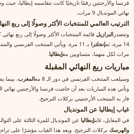
فرنسا والأرجنتين رقمًا تاريخيًا كانت تتقاسمه إيطاليا، حيث 
نهائي المونديال 9 مرات.
الترتيب العالمي للمنتخبات الأكثر وصولًا إلى ربع النه
وتتصدر
البرازيل
قائمة المنتخبات الأكثر وصولًا إلى ربع نهائي كأس العال
14 مرة، ثم
إنجلترا
مرات لكل منهما، متساويين مع
إيطاليا
.
مباريات ربع النهائي المقبلة
وسيلعب المنتخب الفرنسي في دور الـ 8 مع
المغرب
، بينما ي
فاز به المنتخب الأرجنتيني بركلات الترجيح.
غياب إيطاليا عن المونديال
في المقابل، غابت
إيطاليا
عن المونديال للمرة الثالثة على التو
والهرسك
بركلات الترجيح. ويعد هذا الغياب مؤشرًا على تراج