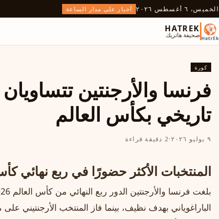
الخميس، ٦ أغسطس ٢٠٢٦
أخبار على مدار الساعة
HATREK
صحيفة هاتريك
كورة
فرنسا والأرجنتين تتساويان 
تاريخي بكأس العالم
٩ يوليو ٢٠٢٦
·
2 دقيقة قراءة
المنتخبات الأكثر حضورًا في ربع نهائي كأس