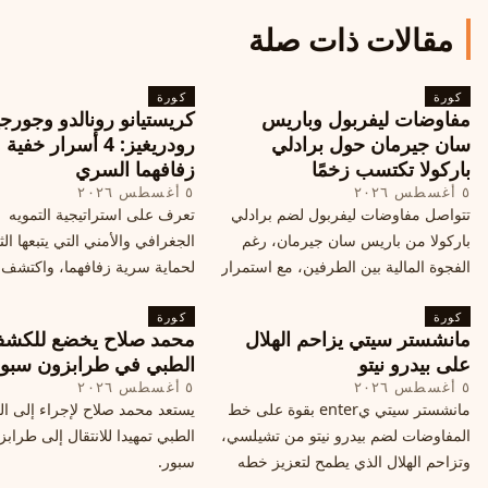
مقالات ذات صلة
كورة
كورة
مفاوضات ليفربول وباريس
كريستيانو رونالدو وجورجي
سان جيرمان حول برادلي
رودريغيز: 4 أسرار خفي
باركولا تكتسب زخمًا
زفافهما السري
٥ أغسطس ٢٠٢٦
٥ أغسطس ٢٠٢٦
تتواصل مفاوضات ليفربول لضم برادلي
تعرف على استراتيجية التمويه
باركولا من باريس سان جيرمان، رغم
الجغرافي والأمني التي يتبعها الث
الفجوة المالية بين الطرفين، مع استمرار
لحماية سرية زفافهما، واكتشف
المحادثات لتحقيق صفقة ممكنة قبل
التفاصيل الحصرية حول الحفل 
كورة
إغلاق سوق الانتقالات
كورة
في البرتغال، واعرف ما هي ال
مانشستر سيتي يزاحم الهلال
محمد صلاح يخضع للكش
القادمة في هذا الحدث العالمي
على بيدرو نيتو
الطبي في طرابزون سبو
٥ أغسطس ٢٠٢٦
٥ أغسطس ٢٠٢٦
مانشستر سيتي يenter بقوة على خط
يستعد محمد صلاح لإجراء إلى 
المفاوضات لضم بيدرو نيتو من تشيلسي،
الطبي تمهيدا للانتقال إلى طراب
وتزاحم الهلال الذي يطمح لتعزيز خطه
سبور.
الهجومي، ما هي تفاصيل الصفقة؟