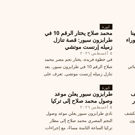
كورة
نا
محمد صلاح يختار الرقم 10 في
ة وراء
طرابزون سبور: قصة تنازل
زميله إرنست موتشي
٥ أغسطس ٢٠٢٦
في خطوة فريدة، يختار نجم مصر محمد
نائي
صلاح الرقم 10 في طرابزون سبور، بعد
تنازل زميله إرنست موتشي. تعرف على
المرتقب
تفاصيل هذه اللفتة الرائعة.
خطوات
كورة
ف
طرابزون سبور يعلن موعد
ر
وصول محمد صلاح إلى تركيا
٥ أغسطس ٢٠٢٦
الكشف
نادي طرابزون سبور يعلن موعد وصول
زون
النجم المصري محمد صلاح إلى مطار
تركيا الساعة الثامنة مساءً، مع إجراءات
أمان وتوجيهات للمتفرجين، وتوقيع عقد