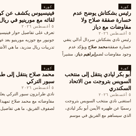
كورة
كورة
رئيس بشكتاش يوضح عدم
فينيسيوس يكشف عن كو
خسارة صفقة صلاح ولا
لقائه مع مورينيو في ريال
مفاوضات مع دياز
٥ أغسطس ٢٠٢٦
تعرف على تفاصيل حوار فينيس
٥ أغسطس ٢٠٢٦
رئيس نادي بشكتاش سردال أدالي ينفي
جونيور مع جوزيه مورينيو بعد عو
خسارة صفقة
محمد صلاح
ويؤكد عدم
تدريبات ريال مدريد، ما هي الأشي
وجود مفاوضات لضم
إبراهيم دياز
، مشيراً
طلبها منه المدرب البرتغالي؟
إلى خطة النادي المستقبلية ومفاوضات
كورة
محتملة أخرى.
كورة
أبو بكر ليادي ينتقل إلى منتخب
محمد صلاح ينتقل إلى طر
السويس بتروجت من الاتحاد
سبور التركي
السكندري
٥ أغسطس ٢٠٢٦
نادي طرابزون سبور التركي يعل
٥ أغسطس ٢٠٢٦
استغنى نادي منتخب السويس بتروجت
مفاوضاته مع محمد صلاح تمهيدا
رسميًا عن ظهيره الأيمن أبو بكر ليادي،
لصفوف الفريق، ما هي تفاصيل 
الذي سيساهم مع الفريق في موسم
ومتى سيتم الإعلان عنها رسمياً؟
جديد. وتعاقد الاتحاد السكندري مع العديد
من اللاعبين هذا الصيف، منهم ميدو