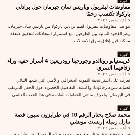
كورة
مفاوضات ليفربول وباريس سان جيرمان حول برادلي
باركولا تكتسب زخمًا
٥ أغسطس ٢٠٢٦
تتواصل مفاوضات ليفربول لضم برادلي باركولا من باريس سان جيرمان،
رغم الفجوة المالية بين الطرفين، مع استمرار المحادثات لتحقيق صفقة
ممكنة قبل إغلاق سوق الانتقالات
كورة
كريستيانو رونالدو وجورجينا رودريغيز: 4 أسرار خفية وراء
زفافهما السري
٥ أغسطس ٢٠٢٦
تعرف على استراتيجية التمويه الجغرافي والأمني التي يتبعها الثنائي
لحماية سرية زفافهما، واكتشف التفاصيل الحصرية حول الحفل المرتقب
في البرتغال، واعرف ما هي الخطوات القادمة في هذا الحدث العالمي
كورة
محمد صلاح يختار الرقم 10 في طرابزون سبور: قصة
تنازل زميله إرنست موتشي
٥ أغسطس ٢٠٢٦
في خطوة فريدة، يختار نجم مصر محمد صلاح الرقم 10 في طرابزون