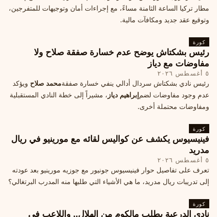
مطار تركيا الساعة الثامنة مساءً، مع إجراءات أمان وتوجيهات للمتفرجين،
وتوقيع عقد جديد ومكافآت مالية.
كورة
رئيس بشكتاش يوضح عدم خسارة صفقة صلاح ولا
مفاوضات مع دياز
٥ أغسطس ٢٠٢٦
رئيس نادي بشكتاش سردال أدالي ينفي خسارة صفقة
محمد صلاح
ويؤكد
عدم وجود مفاوضات لضم
إبراهيم دياز
، مشيراً إلى خطة النادي المستقبلية
ومفاوضات محتملة أخرى.
كورة
فينيسيوس يكشف عن كواليس لقائه مع مورينيو في ريال
مدريد
٥ أغسطس ٢٠٢٦
تعرف على تفاصيل حوار فينيسيوس جونيور مع جوزيه مورينيو بعد عودته
إلى تدريبات ريال مدريد، ما هي الأشياء التي طلبها منه المدرب البرتغالي؟
كورة
نادي الدرعية يطلب مالكوم من الهلال.. واللاعب في