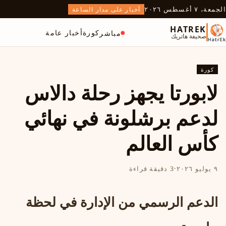
الجمعة، ٧ أغسطس ٢٠٢٦
أخبار على مدار الساعة
HATREK
كورة
أخبار عامة
مباشر
صحيفة هاتريك
كورة
لابورتا يجهز رحلة دالاس
لدعم برشلونة في نهائي
كأس العالم
٩ يوليو ٢٠٢٦
·
3 دقيقة قراءة
الدعم الرسمي من الإدارة في لحظة