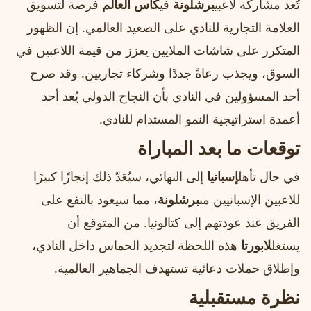
تُعد مشاركة لاعبي
برشلونة
في
كأس العالم
فرصة لتسويق
العلامة التجارية للنادي على الصعيد العالمي. إن الظهور
المتكرر على شاشات الملايين يعزز من قيمة اللاعبين في
السوق، ويجذب رعاةً جددًا وشركاء تجاريين. وقد صرح
أحد المسؤولين في النادي بأن النجاح الدولي يُعد أحد
أعمدة استراتيجية النمو المستدام للنادي.
توقعات ما بعد المباراة
في حال تأهل
إسبانيا
إلى النهائي، سيُعَدّ ذلك إنجازًا كبيرًا
للاعبين الإسبانيين من
برشلونة
، مما سيعود بالنفع على
الفريق عند عودتهم إلى كتالونيا. من المتوقع أن
يستغل
لابورتا
هذه اللحظة لتجديد الحماس داخل النادي،
وإطلاق حملات دعائية تستهدف الجماهير العالمية.
نظرة مستقبلية