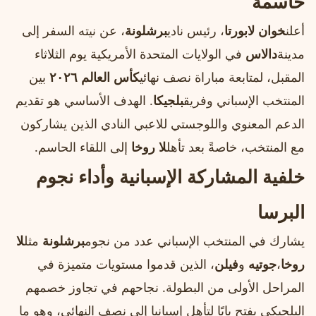
حاسمة
أعلن
خوان لابورتا
، رئيس نادي
برشلونة
، عن نيته السفر إلى
مدينة
دالاس
في الولايات المتحدة الأمريكية يوم الثلاثاء
المقبل، لمتابعة مباراة نصف نهائي
كأس العالم ٢٠٢٦
بين
المنتخب الإسباني وفريق
بلجيكا
. الهدف الأساسي هو تقديم
الدعم المعنوي واللوجستي للاعبي النادي الذين يشاركون
مع المنتخب، خاصةً بعد تأهل
لا روخا
إلى اللقاء الحاسم.
خلفية المشاركة الإسبانية وأداء نجوم
البرسا
يشارك في المنتخب الإسباني عدد من نجوم
برشلونة
مثل
لا
روخا
،
جوتيه
و
فيلن
، الذين قدموا مستويات متميزة في
المراحل الأولى من البطولة. نجاحهم في تجاوز خصمهم
البلجيكي يفتح بابًا لتأهل إسبانيا إلى نصف النهائي، وهو ما