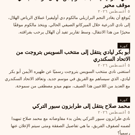
موقف محير
٥ أغسطس ٢٠٢٦
يُتوقع أن يغادر النجم البرازيلي مالكوم دي أوليفيرا عملاق الرياض الهلال،
إلى نادي الدرعية خلال الميركاتو الصيفي الحالي. ويتخذ مالكوم موقفًا
محيرًا من هذا الانتقال، وسط تقارير تفيد أن الهلال يرحب بفراقته.
كورة
أبو بكر ليادي ينتقل إلى منتخب السويس بتروجت من
الاتحاد السكندري
٥ أغسطس ٢٠٢٦
استغنى نادي منتخب السويس بتروجت رسميًا عن ظهيره الأيمن أبو بكر
ليادي، الذي سيساهم مع الفريق في موسم جديد. وتعاقد الاتحاد السكندري
مع العديد من اللاعبين هذا الصيف، منهم ميدو مصطفى من سموحة.
كورة
محمد صلاح ينتقل إلى طرابزون سبور التركي
٥ أغسطس ٢٠٢٦
نادي طرابزون سبور التركي يعلن بدء مفاوضاته مع محمد صلاح تمهيدا
لضمه لصفوف الفريق، ما هي تفاصيل الصفقة ومتى سيتم الإعلان عنها
رسمياً؟