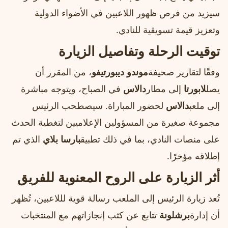
سيزيد من فرص ظهور اللاعبين في الأضواء الدولية
وتعزيز قيمة تسويقية للنادي.
توقيت الرحلة وتفاصيل الزيارة
وفقًا لتقارير صحيفة
موندو ديبورتيفو
، من المقرر أن
يصل
لابورتا
إلى مطار
دالاس
في الصباح، ويتوجه مباشرة
إلى ملعب
دالاس
لحضور المباراة. سيصطحب الرئيس
مجموعة صغيرة من المسؤولين الإعلاميين لتغطية الحدث
على منصات النادي، بما في ذلك تطبيق
بارسا بلاي
الذي تم
إطلاقه مؤخرًا.
أثر الزيارة على الروح المعنوية للفريق
تُعد زيارة الرئيس إلى الملعب رسالة قوية لللاعبين، تُظهر
أن إدارة
برشلونة
تتابع عن كثب إنجازاتهم مع المنتخبات