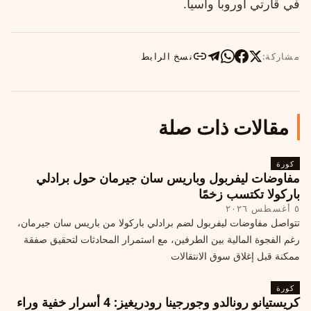
في قارتي أوروبا وآسيا.
مشاركة:
نسخ الرابط
مقالات ذات صلة
كورة
مفاوضات ليفربول وباريس سان جيرمان حول برادلي
باركولا تكتسب زخمًا
٥ أغسطس ٢٠٢٦
تتواصل مفاوضات ليفربول لضم برادلي باركولا من باريس سان جيرمان،
رغم الفجوة المالية بين الطرفين، مع استمرار المحادثات لتحقيق صفقة
ممكنة قبل إغلاق سوق الانتقالات
كورة
كريستيانو رونالدو وجورجينا رودريغيز: 4 أسرار خفية وراء