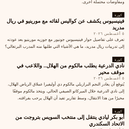
ومفاوضات محتملة أخرى.
كورة
فينيسيوس يكشف عن كواليس لقائه مع مورينيو في ريال
مدريد
٥ أغسطس ٢٠٢٦
تعرف على تفاصيل حوار فينيسيوس جونيور مع جوزيه مورينيو بعد عودته
إلى تدريبات ريال مدريد، ما هي الأشياء التي طلبها منه المدرب البرتغالي؟
كورة
نادي الدرعية يطلب مالكوم من الهلال.. واللاعب في
موقف محير
٥ أغسطس ٢٠٢٦
يُتوقع أن يغادر النجم البرازيلي مالكوم دي أوليفيرا عملاق الرياض الهلال،
إلى نادي الدرعية خلال الميركاتو الصيفي الحالي. ويتخذ مالكوم موقفًا
محيرًا من هذا الانتقال، وسط تقارير تفيد أن الهلال يرحب بفراقته.
كورة
أبو بكر ليادي ينتقل إلى منتخب السويس بتروجت من
الاتحاد السكندري