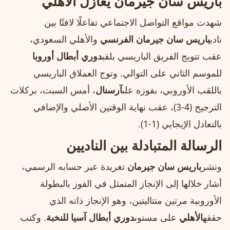
باريس سان جيرمان يغازل الأهلي
شهدت مواقع التواصل الاجتماعي تفاعلًا لافتًا بين
نادي
باريس سان جيرمان الفرنسي
والأهلي السعودي،
عقب تتويج الفريق الباريسي بلقب
دوري أبطال أوروبا
للموسم الثاني على التوالي. وتوج العملاق الباريسي
باللقب الأوروبي، بفوزه على
آرسنال
، أمس السبت، بركلات
الترجيح (4-3)، عقب نهاية الوقتين الأصلي والإضافي
بالتعادل الإيجابي (1-1).
الرسالة المتبادلة بين الناديين
ونشر
باريس سان جيرمان
تغريدة عبر حسابه الرسمي،
أشار خلالها إلى الإنجاز المتمثل في الفوز بالبطولة
الأوروبية مرتين متتاليتين، وهو الإنجاز ذاته الذي
حققه
الأهلي
على مستوى
دوري أبطال آسيا للنخبة
. وكتب