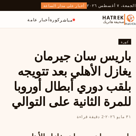
الجمعة، ٧ أغسطس ٢٠٢٦
أخبار على مدار الساعة
HATREK
كورة
أخبار عامة
مباشر
صحيفة هاتريك
كورة
باريس سان جيرمان
يغازل الأهلي بعد تتويجه
بلقب دوري أبطال أوروبا
للمرة الثانية على التوالي
٣١ مايو ٢٠٢٦
·
2 دقيقة قراءة