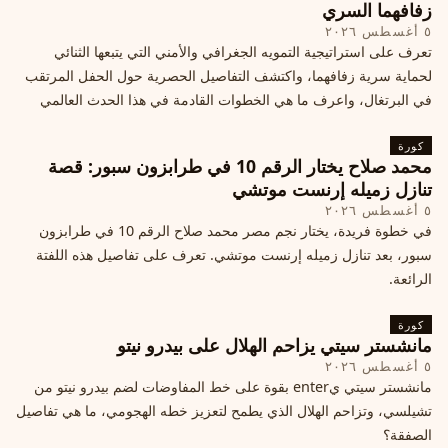
زفافهما السري
٥ أغسطس ٢٠٢٦
تعرف على استراتيجية التمويه الجغرافي والأمني التي يتبعها الثنائي
لحماية سرية زفافهما، واكتشف التفاصيل الحصرية حول الحفل المرتقب
في البرتغال، واعرف ما هي الخطوات القادمة في هذا الحدث العالمي
كورة
محمد صلاح يختار الرقم 10 في طرابزون سبور: قصة
تنازل زميله إرنست موتشي
٥ أغسطس ٢٠٢٦
في خطوة فريدة، يختار نجم مصر محمد صلاح الرقم 10 في طرابزون
سبور، بعد تنازل زميله إرنست موتشي. تعرف على تفاصيل هذه اللفتة
الرائعة.
كورة
مانشستر سيتي يزاحم الهلال على بيدرو نيتو
٥ أغسطس ٢٠٢٦
مانشستر سيتي يenter بقوة على خط المفاوضات لضم بيدرو نيتو من
تشيلسي، وتزاحم الهلال الذي يطمح لتعزيز خطه الهجومي، ما هي تفاصيل
الصفقة؟