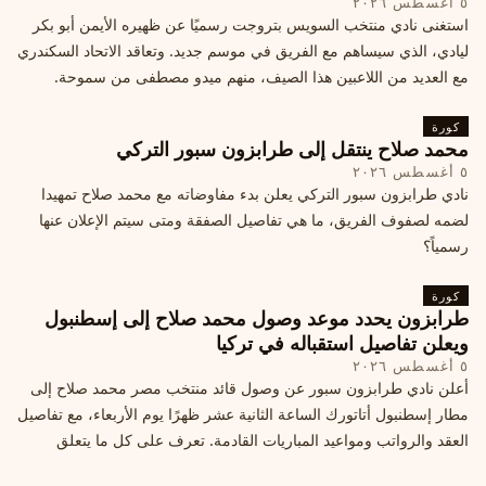
٥ أغسطس ٢٠٢٦
استغنى نادي منتخب السويس بتروجت رسميًا عن ظهيره الأيمن أبو بكر
ليادي، الذي سيساهم مع الفريق في موسم جديد. وتعاقد الاتحاد السكندري
مع العديد من اللاعبين هذا الصيف، منهم ميدو مصطفى من سموحة.
كورة
محمد صلاح ينتقل إلى طرابزون سبور التركي
٥ أغسطس ٢٠٢٦
نادي طرابزون سبور التركي يعلن بدء مفاوضاته مع محمد صلاح تمهيدا
لضمه لصفوف الفريق، ما هي تفاصيل الصفقة ومتى سيتم الإعلان عنها
رسمياً؟
كورة
طرابزون يحدد موعد وصول محمد صلاح إلى إسطنبول
ويعلن تفاصيل استقباله في تركيا
٥ أغسطس ٢٠٢٦
أعلن نادي طرابزون سبور عن وصول قائد منتخب مصر محمد صلاح إلى
مطار إسطنبول أتاتورك الساعة الثانية عشر ظهرًا يوم الأربعاء، مع تفاصيل
العقد والرواتب ومواعيد المباريات القادمة. تعرف على كل ما يتعلق
بالصفقة التركية الكبرى.