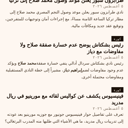
طرابزون سبور يعلن موعد وصول محمد صلاح إلى تركيا
٥ أغسطس ٢٠٢٦
نادي طرابزون سبور يعلن موعد وصول النجم المصري محمد صلاح إلى
مطار تركيا الساعة الثامنة مساءً، مع إجراءات أمان وتوجيهات للمتفرجين،
وتوقيع عقد جديد ومكافآت مالية.
كورة
رئيس بشكتاش يوضح عدم خسارة صفقة صلاح ولا
مفاوضات مع دياز
٥ أغسطس ٢٠٢٦
رئيس نادي بشكتاش سردال أدالي ينفي خسارة صفقة
محمد صلاح
ويؤكد
عدم وجود مفاوضات لضم
إبراهيم دياز
، مشيراً إلى خطة النادي المستقبلية
ومفاوضات محتملة أخرى.
كورة
فينيسيوس يكشف عن كواليس لقائه مع مورينيو في ريال
مدريد
٥ أغسطس ٢٠٢٦
تعرف على تفاصيل حوار فينيسيوس جونيور مع جوزيه مورينيو بعد عودته
إلى تدريبات ريال مدريد، ما هي الأشياء التي طلبها منه المدرب البرتغالي؟