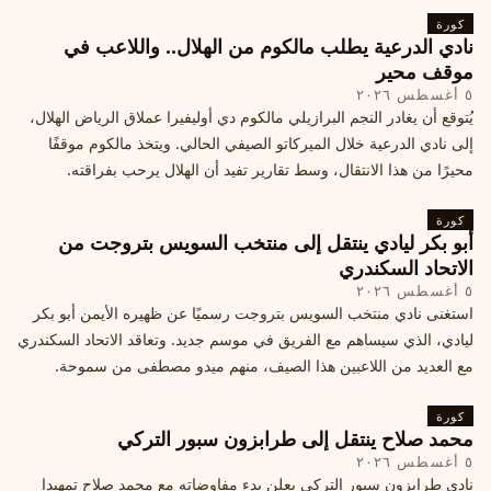
كورة
نادي الدرعية يطلب مالكوم من الهلال.. واللاعب في
موقف محير
٥ أغسطس ٢٠٢٦
يُتوقع أن يغادر النجم البرازيلي مالكوم دي أوليفيرا عملاق الرياض الهلال،
إلى نادي الدرعية خلال الميركاتو الصيفي الحالي. ويتخذ مالكوم موقفًا
محيرًا من هذا الانتقال، وسط تقارير تفيد أن الهلال يرحب بفراقته.
كورة
أبو بكر ليادي ينتقل إلى منتخب السويس بتروجت من
الاتحاد السكندري
٥ أغسطس ٢٠٢٦
استغنى نادي منتخب السويس بتروجت رسميًا عن ظهيره الأيمن أبو بكر
ليادي، الذي سيساهم مع الفريق في موسم جديد. وتعاقد الاتحاد السكندري
مع العديد من اللاعبين هذا الصيف، منهم ميدو مصطفى من سموحة.
كورة
محمد صلاح ينتقل إلى طرابزون سبور التركي
٥ أغسطس ٢٠٢٦
نادي طرابزون سبور التركي يعلن بدء مفاوضاته مع محمد صلاح تمهيدا