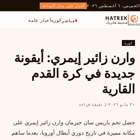
الخميس، ٦ أغسطس ٢٠٢٦
أخبار على مدار الساعة
HATREK
كورة
أخبار عامة
مباشر
صحيفة هاتريك
كورة
وارن زائير إيمري: أيقونة
جديدة في كرة القدم
القارية
٣١ مايو ٢٠٢٦
·
2 دقيقة قراءة
حصل نجم باريس سان جيرمان وارن زائير إيمري على
مكانة مميزة في تاريخ دوري أبطال أوروبا، بعدما ساهم