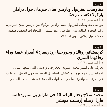
كورة
مفاوضات ليفربول وباريس سان جيرمان حول برادلي
باركولا تكتسب زخمًا
٥ أغسطس ٢٠٢٦
تتواصل مفاوضات ليفربول لضم برادلي باركولا من باريس سان جيرمان،
رغم الفجوة المالية بين الطرفين، مع استمرار المحادثات لتحقيق صفقة
ممكنة قبل إغلاق سوق الانتقالات
كورة
كريستيانو رونالدو وجورجينا رودريغيز: 4 أسرار خفية وراء
زفافهما السري
٥ أغسطس ٢٠٢٦
تعرف على استراتيجية التمويه الجغرافي والأمني التي يتبعها الثنائي
لحماية سرية زفافهما، واكتشف التفاصيل الحصرية حول الحفل المرتقب
في البرتغال، واعرف ما هي الخطوات القادمة في هذا الحدث العالمي
كورة
محمد صلاح يختار الرقم 10 في طرابزون سبور: قصة
تنازل زميله إرنست موتشي
٥ أغسطس ٢٠٢٦