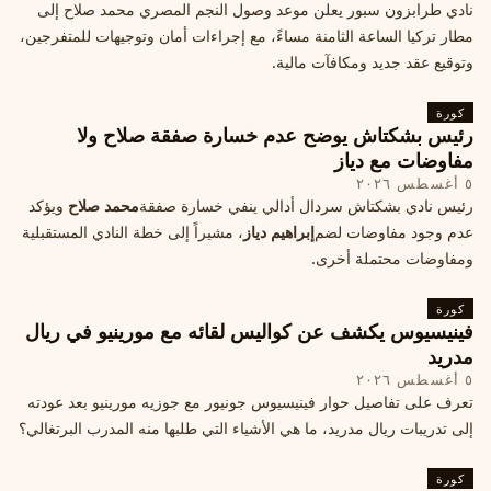
نادي طرابزون سبور يعلن موعد وصول النجم المصري محمد صلاح إلى
مطار تركيا الساعة الثامنة مساءً، مع إجراءات أمان وتوجيهات للمتفرجين،
وتوقيع عقد جديد ومكافآت مالية.
كورة
رئيس بشكتاش يوضح عدم خسارة صفقة صلاح ولا
مفاوضات مع دياز
٥ أغسطس ٢٠٢٦
رئيس نادي بشكتاش سردال أدالي ينفي خسارة صفقة
محمد صلاح
ويؤكد
عدم وجود مفاوضات لضم
إبراهيم دياز
، مشيراً إلى خطة النادي المستقبلية
ومفاوضات محتملة أخرى.
كورة
فينيسيوس يكشف عن كواليس لقائه مع مورينيو في ريال
مدريد
٥ أغسطس ٢٠٢٦
تعرف على تفاصيل حوار فينيسيوس جونيور مع جوزيه مورينيو بعد عودته
إلى تدريبات ريال مدريد، ما هي الأشياء التي طلبها منه المدرب البرتغالي؟
كورة