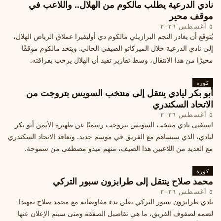
نادي الدرعية يطلب مالكوم من الهلال.. واللاعب في
موقف محير
٥ أغسطس ٢٠٢٦
يُتوقع أن يغادر النجم البرازيلي مالكوم دي أوليفيرا عملاق الرياض الهلال،
إلى نادي الدرعية خلال الميركاتو الصيفي الحالي. ويتخذ مالكوم موقفًا
محيرًا من هذا الانتقال، وسط تقارير تفيد أن الهلال يرحب بفراقته.
كورة
أبو بكر ليادي ينتقل إلى منتخب السويس بتروجت من
الاتحاد السكندري
٥ أغسطس ٢٠٢٦
استغنى نادي منتخب السويس بتروجت رسميًا عن ظهيره الأيمن أبو بكر
ليادي، الذي سيساهم مع الفريق في موسم جديد. وتعاقد الاتحاد السكندري
مع العديد من اللاعبين هذا الصيف، منهم ميدو مصطفى من سموحة.
كورة
محمد صلاح ينتقل إلى طرابزون سبور التركي
٥ أغسطس ٢٠٢٦
نادي طرابزون سبور التركي يعلن بدء مفاوضاته مع محمد صلاح تمهيدا
لضمه لصفوف الفريق، ما هي تفاصيل الصفقة ومتى سيتم الإعلان عنها