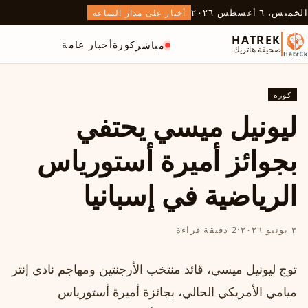
الخميس، ٦ أغسطس ٢٠٢٦
أخبار على مدار الساعة
HATREK
كورة
أخبار عامة
مباشر
صحيفة هاتريك
كورة
ليونيل ميسي يحتفي
بجوائز أميرة أستورياس
الرياضية في إسبانيا
٣ يونيو ٢٠٢٦
·
2 دقيقة قراءة
توج ليونيل ميسي، قائد منتخب الأرجنتين ومهاجم نادي إنتر
ميامي الأمريكي الحالي، بجائزة أميرة أستورياس