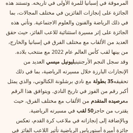
المرموقة في إسبانيا للمرة الأولى في تاريخه. وتستند هذه
الجائزة على إنجازات الفائزين في مختلف المجالات، بما
في ذلك الرياضة والفنون والعلوم الاجتماعية. وتأتي هذه
الجائزة على إثر مسيرة استثنائية للاعب الفائز، حيث حقق
العديد من الألقاب مع مختلف الفرق في إسبانيا والخارج،
من بينها لقب كأس العالم عام 2022 مع منتخب بلاده.
وقد سجل النجم الأرجنتيني
ليونيل ميسي
العديد من
الإنجازات البارزة خلال مسيرته الرياضية، بما في ذلك
تحقيقه
35 بطولة
مع نادي برشلونة الكتالوني، والذي يمثل
أكبر رقم من الفوز في تاريخ النادي. ويتوافق هذا الرقم
مع
رصيده المتقدم
من الألقاب مع مختلف الفرق، حيث
يقترب من حاجز
50 لقب
في مسيرته الرياضية.
وبالإضافة إلى إنجازاته في ملاعب كرة القدم، تعكس
جائزة أميرة أستورياس الرياضية تأثير اللاعب الفائز في