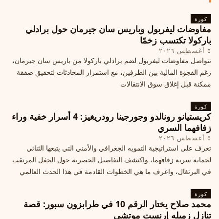
كورة
مفاوضات ليفربول وباريس سان جيرمان حول برادلي
باركولا تكتسب زخمًا
٥ أغسطس ٢٠٢٦
تتواصل مفاوضات ليفربول لضم برادلي باركولا من باريس سان جيرمان،
رغم الفجوة المالية بين الطرفين، مع استمرار المحادثات لتحقيق صفقة
ممكنة قبل إغلاق سوق الانتقالات
كورة
كريستيانو رونالدو وجورجينا رودريغيز: 4 أسرار خفية وراء
زفافهما السري
٥ أغسطس ٢٠٢٦
تعرف على استراتيجية التمويه الجغرافي والأمني التي يتبعها الثنائي
لحماية سرية زفافهما، واكتشف التفاصيل الحصرية حول الحفل المرتقب
في البرتغال، واعرف ما هي الخطوات القادمة في هذا الحدث العالمي
كورة
محمد صلاح يختار الرقم 10 في طرابزون سبور: قصة
تنازل زميله إرنست موتشي