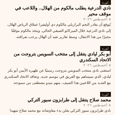
كورة
نادي الدرعية يطلب مالكوم من الهلال.. واللاعب في
موقف محير
٥ أغسطس ٢٠٢٦
يُتوقع أن يغادر النجم البرازيلي مالكوم دي أوليفيرا عملاق الرياض الهلال،
إلى نادي الدرعية خلال الميركاتو الصيفي الحالي. ويتخذ مالكوم موقفًا
محيرًا من هذا الانتقال، وسط تقارير تفيد أن الهلال يرحب بفراقته.
كورة
أبو بكر ليادي ينتقل إلى منتخب السويس بتروجت من
الاتحاد السكندري
٥ أغسطس ٢٠٢٦
استغنى نادي منتخب السويس بتروجت رسميًا عن ظهيره الأيمن أبو بكر
ليادي، الذي سيساهم مع الفريق في موسم جديد. وتعاقد الاتحاد السكندري
مع العديد من اللاعبين هذا الصيف، منهم ميدو مصطفى من سموحة.
كورة
محمد صلاح ينتقل إلى طرابزون سبور التركي
٥ أغسطس ٢٠٢٦
نادي طرابزون سبور التركي يعلن بدء مفاوضاته مع محمد صلاح تمهيدا