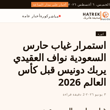
الخميس، ٦ أغسطس ٢٠٢٦
أخبار على مدار الساعة
HATREK
كورة
أخبار عامة
مباشر
صحيفة هاتريك
كورة
استمرار غياب حارس
السعودية نواف العقيدي
يربك دونيس قبل كأس
العالم 2026
٣ يونيو ٢٠٢٦
·
2 دقيقة قراءة