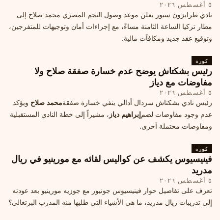
٥ أغسطس ٢٠٢٦
نادي طرابزون سبور يعلن موعد وصول النجم المصري محمد صلاح إلى
مطار تركيا الساعة الثامنة مساءً، مع إجراءات أمان وتوجيهات للمتفرجين،
وتوقيع عقد جديد ومكافآت مالية.
كورة
رئيس بشكتاش يوضح عدم خسارة صفقة صلاح ولا
مفاوضات مع دياز
٥ أغسطس ٢٠٢٦
رئيس نادي بشكتاش سردال أدالي ينفي خسارة صفقة
محمد صلاح
ويؤكد
عدم وجود مفاوضات لضم
إبراهيم دياز
، مشيراً إلى خطة النادي المستقبلية
ومفاوضات محتملة أخرى.
كورة
فينيسيوس يكشف عن كواليس لقائه مع مورينيو في ريال
مدريد
٥ أغسطس ٢٠٢٦
تعرف على تفاصيل حوار فينيسيوس جونيور مع جوزيه مورينيو بعد عودته
إلى تدريبات ريال مدريد، ما هي الأشياء التي طلبها منه المدرب البرتغالي؟