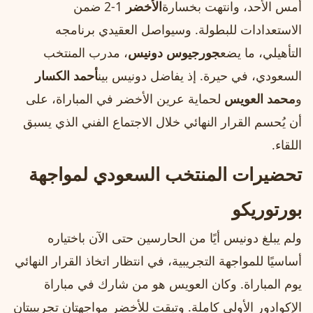
أمس الأحد، وانتهت بخسارة
الأخضر
1-2 ضمن
الاستعدادات للبطولة. وسيواصل العقيدي برنامجه
التأهيلي، ما يضع
جورجيوس دونيس
، مدرب المنتخب
السعودي، في حيرة. إذ يفاضل دونيس بين
أحمد الكسار
و
محمد العويس
لحماية عرين الأخضر في المباراة، على
أن يُحسم القرار النهائي خلال الاجتماع الفني الذي يسبق
اللقاء.
تحضيرات المنتخب السعودي لمواجهة
بورتوريكو
ولم يبلغ دونيس أيًا من الحارسين حتى الآن باختياره
أساسيًا للمواجهة التجريبية، في انتظار اتخاذ القرار النهائي
يوم المباراة. وكان العويس هو من شارك في مباراة
الإكوادور الأولى كاملة. وتبقت للأخضر مواجهتان تجريبيتان