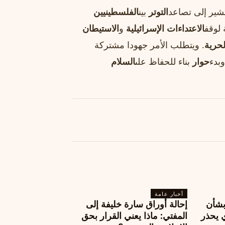
تشير إلى تصاعد
التوتر
بين
الفلسطينيين
 لوقف
الاعتداءات الإسرائيلية
و
الاستيطان
لحرية
. ويتطلب الأمر جهودا مشتركة
بدء
حوار
بناء للحفاظ على
السلام
أخبار عامة
بشأن
إحالة أوراق سارة خليفة إلى
 يحذر
المفتي: ماذا يعني القرار بحق