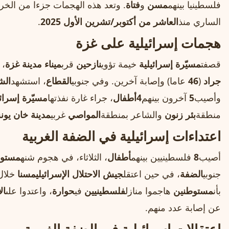
فلسطينيا بينهم
مسن
و
فتاة
. وتعد هذه الهجمات جزءا من الخرو
الساري منذ
العاشر من أكتوبر/تشرين الأول 2025
.
هجمات إسرائيلية على غزة
قصفت
مسيّرة إسرائيلية
خيمة تؤوي
نازحين
قرب
ميناء مدينة غزة
، 
جراد
(
46
عاما) وإصابة آخرين. وفي جنوبي
القطاع
، استشهد
الش
وأصيب
5
آخرون بينهم
4
أطفال
، جراء غارة نفذتها
مسيّرة إسرائي
منطقة
بئر زنون
والشاعر بمنطقة
المواصي
غربي
مدينة خان يو
اعتداءات إسرائيلية في الضفة الغربية
أصيب
8
فلسطينيين بينهم
أطفال
، الثلاثاء، في هجوم شنه
مستو
جنوبي
الضفة
، في حين اعتقل
جيش الاحتلال الإسرائيلي
مسنا
خلال 
بأن
مستوطنين
هاجموا منازل
فلسطينيين
في
حوارة
، واعتدوا على
ال
عن إصابة عدد منهم.