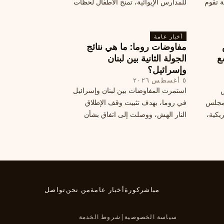
ة تقوم
للمدارس الإيوائية، تمنح الأطفال لحظات
ة بضربات
من السلام وتعيد لهم الطفولة المفقودة.
تبان
اكتشف كيف
أخبار عامة
مفاوضات روما: ما هي نتائج
ع
الجولة الثانية بين لبنان
وإسرائيل؟
٥ أغسطس ٢٠٢٦
س
استمرت المفاوضات بين لبنان وإسرائيل
 ومجلس
في روما، بهدف تثبيت وقف الإطلاق
يكية،
النار الهش، ووصلت إلى اتفاق بشأن
مناطق تجريبية جديدة. ولكن، يتعارك
طاع
لبنان حول مسار المفاوضات، الذي
يعتبره بعض القوى السياسية مدخلا
لمعالجة الملفات العالقة، فيما يرى
otros أنها تنازلات ميدانية.
مباشر
كورة
أخبار عامة
من نحن
تواصل
سياسة الخصوصية
|
شروط الخدمة