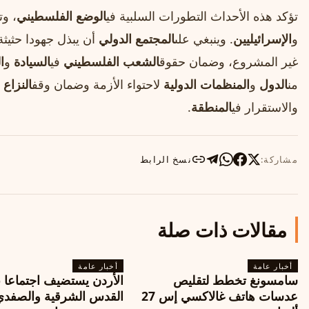
تؤكد هذه الأحداث التطورات السلبية في
الوضع الفلسطيني
، و
و
الإسرائيليين
. وينبغي على
المجتمع الدولي
أن يبذل جهودا حثيثة
غير المشروع، وضمان حقوق
الشعب الفلسطيني
في
السيادة
و
ا
من
الدول
و
المنظمات الدولية
لاحتواء الأزمة وضمان وقف
النزاع
و
والاستقرار في
المنطقة
.
مشاركة:
نسخ الرابط
مقالات ذات صلة
أخبار عامة
أخبار عامة
سامسونغ تخطط لتقليص
الأردن يستضيف اجتماعا 
عدسات هاتف غالاكسي إس 27
القدس الشرقية والصفدي