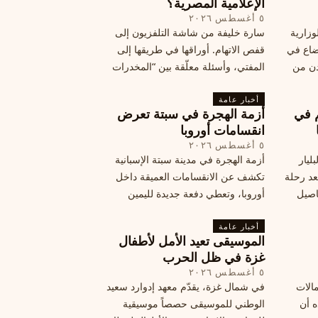
الإعلامية المصرية؟
٥ أغسطس ٢٠٢٦
وزارية
سارة خليفة من شاشة التلفزيون إلى
وضاع في
قفص الاتهام. أوراقها في طريقها إلى
دن من
المفتي، وأسئلة معلّقة بين “المخدرات
فلسطين
الكبرى” وشبح الإعدام.
تها إلى
أخبار عامة
م في
أزمة الهجرة في سبتة تعرض
قة
انقسامات أوروبا
٥ أغسطس ٢٠٢٦
ليار
أزمة الهجرة في مدينة سبتة الإسبانية
د رحلة
تكشف عن الانقسامات العميقة داخل
اصيل
أوروبا، وتعطي دفعة جديدة لليمين
المتطرف، وفرصة لخصوم الاتحاد
أخبار عامة
الأوروبي لاستغلال هشاشة موقفه، فما
الموسيقى تعيد الأمل لأطفال
هي الآثار السياسية لهذه الأزمة؟
غزة في ظل الحرب
٥ أغسطس ٢٠٢٦
مالات
في شمال غزة، يقدّم معهد إدوارد سعيد
ه أن
الوطني للموسيقى حصصاً موسيقية