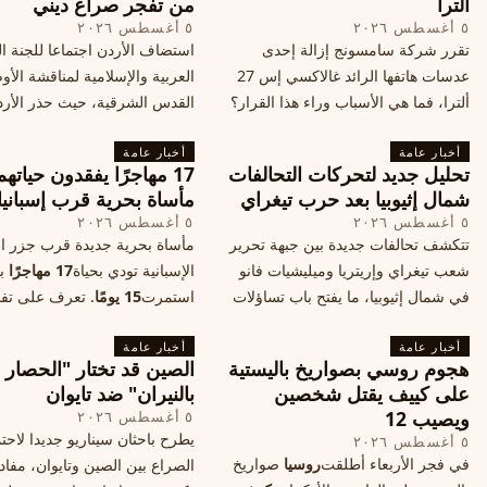
ألترا
من تفجر صراع ديني
٥ أغسطس ٢٠٢٦
٥ أغسطس ٢٠٢٦
تقرر شركة سامسونج إزالة إحدى
استضاف الأردن اجتماعا للجنة ال
عدسات هاتفها الرائد غالاكسي إس 27
العربية والإسلامية لمناقشة الأ
ألترا، فما هي الأسباب وراء هذا القرار؟
القدس الشرقية، حيث حذر الأر
وكيف سيتأثر الأداء الفوتوغرافي لهاتف
خطر تفجر صراع ديني، ودعت 
أخبار عامة
الأندرويد الأغلى في السوق؟
أخبار عامة
الدول إلى الامتناع عن نقل سفارا
تحليل جديد لتحركات التحالفات
17 مهاجرًا يفقدون حياته
القدس، ما يزيد التوتر في المنط
شمال إثيوبيا بعد حرب تيغراي
مأساة بحرية قرب إسبانيا
٥ أغسطس ٢٠٢٦
٥ أغسطس ٢٠٢٦
تتكشف تحالفات جديدة بين جبهة تحرير
مأساة بحرية جديدة قرب جزر الب
شعب تيغراي وإريتريا وميليشيات فانو
الإسبانية تودي بحياة
17 مهاجرًا
بع
في شمال إثيوبيا، ما يفتح باب تساؤلات
استمرت
15 يومًا
. تعرف على تف
حول مستقبل الصراع وإعادة رسم
الحادث وخطوات الإنقاذ.
أخبار عامة
الخريطة السياسية.
أخبار عامة
هجوم روسي بصواريخ باليستية
الصين قد تختار "الحصار
على كييف يقتل شخصين
بالنيران" ضد تايوان
ويصيب 12
٥ أغسطس ٢٠٢٦
يطرح باحثان سيناريو جديدا لاحت
٥ أغسطس ٢٠٢٦
في فجر الأربعاء أطلقت
روسيا
صواريخ
الصراع بين الصين وتايوان، مفاد