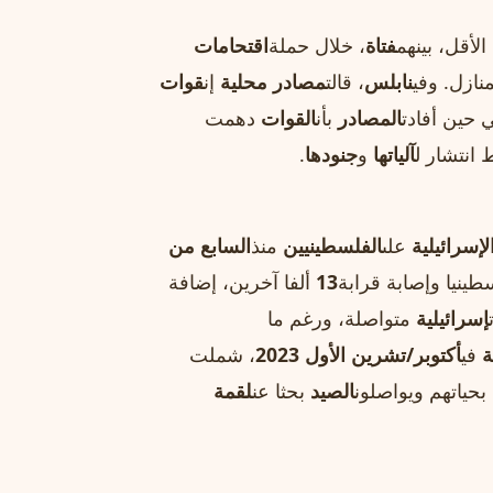
لأقل، بينهم
فتاة
، خلال حملة
اقتحامات
نازل. وفي
نابلس
، قالت
مصادر محلية
إن
قوات
 حين أفادت
المصادر
بأن
القوات
دهمت
انتشار ل
آلياتها
و
جنودها
.
لإسرائيلية
على
الفلسطينيين
منذ
السابع من
ينيا وإصابة قرابة
13
ألفا آخرين، إضافة
إسرائيلية
متواصلة، ورغم ما
ة
في
أكتوبر/تشرين الأول 2023
، شملت
حياتهم ويواصلون
الصيد
بحثا عن
لقمة