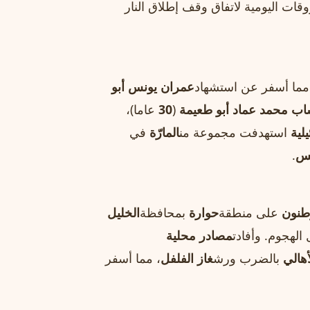
قات اليومية لاتفاق وقف إطلاق النار
مما أسفر عن استشهاد
عمران يونس أبو
اب محمد عماد أبو طعيمة
(
30
عاما)،
لية
استهدفت مجموعة من
المارّة
في
نس
.
طنون
على منطقة
حوارة
بمحافظة
الخليل
الهجوم. وأفادت
مصادر محلية
أهالي
بالضرب ورش
غاز الفلفل
، مما أسفر