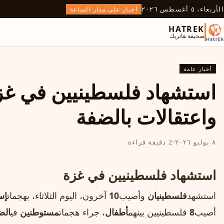
الأربعاء، ٥ أغسطس ٢٠٢٦
أخبار على مدار الساعة
HATREK
صحيفة هاتريك
أخبار عامة
استشهاد فلسطينيين في غز
واعتقالات بالضفة
٨ يوليو ٢٠٢٦
·
2 دقيقة قراءة
استشهاد فلسطينيين في غزة
استشهد
فلسطينيان
وأصيب
10
آخرون، اليوم الثلاثاء، بهجمات
إس
أصيب
8
فلسطينيين بينهم
أطفال
، جراء هجمات
مستوطنين
في
الض