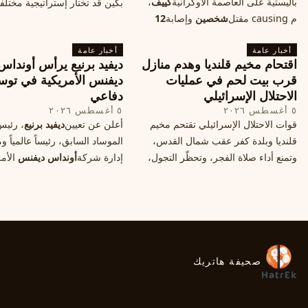
باليستية على العاصمة الأوكرانية
كييف
،
بكين قد تختار إستراتيجية مختلف
م causing مقتل
شخصين
وإصابة
12
على استهداف الموانئ التايواني
آخرين، وسط تصعيد عسكري يهدد الأمن
صاروخية دقيقة، فيما يسميه الكا
أخبار عامة
المدني. تفاصيل الهجوم وتداعياته.
أخبار عامة
"الحصار بالنيران
اقتحام مخيم قلنديا وهدم منازل
ديفيد برنيع يرأس أونداس
قرب بيت لحم في عمليات
ديفنس الأمريكية في توس
الاحتلال الإسرائيلي
دفاعي
٥ أغسطس ٢٠٢٦
٥ أغسطس ٢٠٢٦
قوات الاحتلال الإسرائيلي تقتحم مخيم
أعلن عن تعيين
ديفيد برنيع
، رئي
قلنديا وبلدة كفر عقب شمال القدس،
الموساد السابق، رئيساً عالمياً
وتمنع أداء صلاة الفجر، وتحظّر التجول،
إدارة شركة
أونداس ديفنس
الأمر
وتعتدي على الصحفيين، فيما هدمت
خطوة تعكس استقطاب خبرات
منازل قرب بيت لحم، ما هي الأسباب
إسرائيليّة لتوسيع حضورها في ق
والخلفيات؟
التكنولوجيا الدفاعية عالمياً.
صحيفة هاتريك