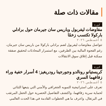
مقالات ذات صلة
كورة
مفاوضات ليفربول وباريس سان جيرمان حول برادلي
باركولا تكتسب زخمًا
٥ أغسطس ٢٠٢٦
تتواصل مفاوضات ليفربول لضم برادلي باركولا من باريس سان جيرمان،
رغم الفجوة المالية بين الطرفين، مع استمرار المحادثات لتحقيق صفقة
ممكنة قبل إغلاق سوق الانتقالات
كورة
كريستيانو رونالدو وجورجينا رودريغيز: 4 أسرار خفية وراء
زفافهما السري
٥ أغسطس ٢٠٢٦
تعرف على استراتيجية التمويه الجغرافي والأمني التي يتبعها الثنائي
لحماية سرية زفافهما، واكتشف التفاصيل الحصرية حول الحفل المرتقب
في البرتغال، واعرف ما هي الخطوات القادمة في هذا الحدث العالمي