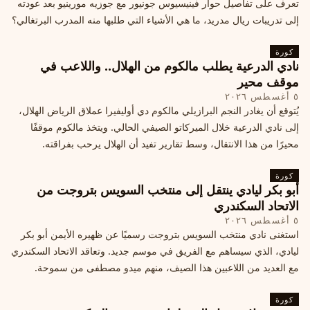
تعرف على تفاصيل حوار فينيسيوس جونيور مع جوزيه مورينيو بعد عودته
إلى تدريبات ريال مدريد، ما هي الأشياء التي طلبها منه المدرب البرتغالي؟
كورة
نادي الدرعية يطلب مالكوم من الهلال.. واللاعب في
موقف محير
٥ أغسطس ٢٠٢٦
يُتوقع أن يغادر النجم البرازيلي مالكوم دي أوليفيرا عملاق الرياض الهلال،
إلى نادي الدرعية خلال الميركاتو الصيفي الحالي. ويتخذ مالكوم موقفًا
محيرًا من هذا الانتقال، وسط تقارير تفيد أن الهلال يرحب بفراقته.
كورة
أبو بكر ليادي ينتقل إلى منتخب السويس بتروجت من
الاتحاد السكندري
٥ أغسطس ٢٠٢٦
استغنى نادي منتخب السويس بتروجت رسميًا عن ظهيره الأيمن أبو بكر
ليادي، الذي سيساهم مع الفريق في موسم جديد. وتعاقد الاتحاد السكندري
مع العديد من اللاعبين هذا الصيف، منهم ميدو مصطفى من سموحة.
كورة