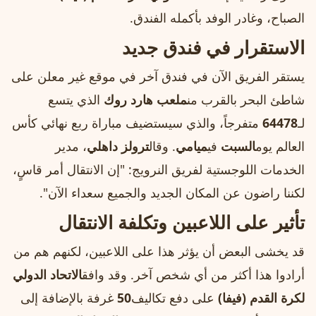
الصباح، وغادر الوفد بأكمله الفندق.
الاستقرار في فندق جديد
يستقر الفريق الآن في فندق آخر في موقع غير معلن على
شاطئ البحر بالقرب من
ملعب هارد روك
الذي يتسع
لـ
64478
متفرجاً، والذي سيستضيف مباراة ربع نهائي كأس
العالم يوم
السبت
في
ميامي
. وقال
ترولز داهلي
، مدير
الخدمات اللوجستية لفريق النرويج: "إن الانتقال أمر قاسٍ،
لكننا راضون عن المكان الجديد والجميع سعداء الآن".
تأثير على اللاعبين وتكلفة الانتقال
قد يخشى البعض أن يؤثر هذا على اللاعبين، لكنهم هم من
أرادوا هذا أكثر من أي شخص آخر. وقد وافق
الاتحاد الدولي
لكرة القدم (فيفا)
على دفع تكاليف
50
غرفة بالإضافة إلى