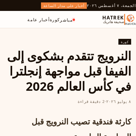
الجمعة، ٧ أغسطس ٢٠٢٦
أخبار على مدار الساعة
HATREK
كورة
أخبار عامة
مباشر
صحيفة هاتريك
كورة
النرويج تتقدم بشكوى إلى
الفيفا قبل مواجهة إنجلترا
في كأس العالم 2026
٨ يوليو ٢٠٢٦
·
2 دقيقة قراءة
كارثة فندقية تصيب النرويج قبل