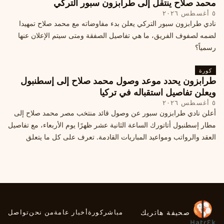
محمد صلاح ينتقل إلى طرابزون سبور التركي
٥ أغسطس ٢٠٢٦
نادي طرابزون سبور التركي يعلن بدء مفاوضاته مع محمد صلاح تمهيدا
لضمه لصفوف الفريق، ما هي تفاصيل الصفقة ومتى سيتم الإعلان عنها
رسمياً؟
كورة
طرابزون يحدد موعد وصول محمد صلاح إلى إسطنبول
ويعلن تفاصيل استقباله في تركيا
٥ أغسطس ٢٠٢٦
أعلن نادي طرابزون سبور عن وصول قائد منتخب مصر محمد صلاح إلى
مطار إسطنبول أتاتورك الساعة الثانية عشر ظهرًا يوم الأربعاء، مع تفاصيل
العقد والرواتب ومواعيد المباريات القادمة. تعرف على كل ما يتعلق
بالصفقة التركية الكبرى.
صحيفة هاتريك
مباشر
كورة
أخبار عامة
من نحن
تواصل