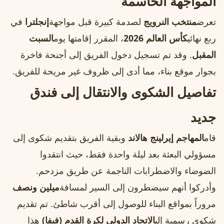
المواجهة الحاسمة
تعرض
منتخب النرويج
لصدمة كبيرة قبل مواجهة
إنجلترا
في
ربع نهائي
كأس العالم 2026
، المقرر إقامتها يوم
السبت
المقبل
. وقد تم تسجيل دخول الفريق إلى أجنحة فاخرة
بجوار موقع بناء، مما أدى إلى ظروف غير مريحة للفريق.
تفاصيل الشكوى والانتقال إلى فندق
جديد
قام
المهاجم إيرلينج هالاند
وبقية الفريق بتقديم شكوى إلى
مسؤولي البعثة بعد ليلة واحدة فقط، حيث انتقدوا
الضوضاء والاضطرابات الناجمة عن طريق مزدحم.
وأدركوا أنهم سيضطرون إلى السير لمسافة
ميلين ونصف
مروراً بمواقع البناء للوصول إلى أقرب شاطئ. تم تقديم
شكوى رسمية إلى
الاتحاد الدولي لكرة القدم (فيفا)
هذا