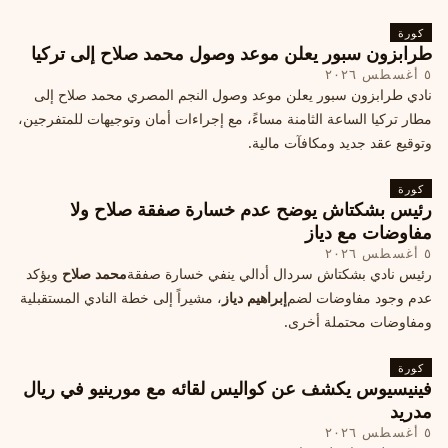
كورة
طرابزون سبور يعلن موعد وصول محمد صلاح إلى تركيا
٥ أغسطس ٢٠٢٦
نادي طرابزون سبور يعلن موعد وصول النجم المصري محمد صلاح إلى
مطار تركيا الساعة الثامنة مساءً، مع إجراءات أمان وتوجيهات للمتفرجين،
وتوقيع عقد جديد ومكافآت مالية.
كورة
رئيس بشكتاش يوضح عدم خسارة صفقة صلاح ولا
مفاوضات مع دياز
٥ أغسطس ٢٠٢٦
رئيس نادي بشكتاش سردال أدالي ينفي خسارة صفقة
محمد صلاح
ويؤكد
عدم وجود مفاوضات لضم
إبراهيم دياز
، مشيراً إلى خطة النادي المستقبلية
ومفاوضات محتملة أخرى.
كورة
فينيسيوس يكشف عن كواليس لقائه مع مورينيو في ريال
مدريد
٥ أغسطس ٢٠٢٦