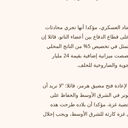
اد العسكري، مؤكدا أنها تجري محادثات
 قطاع الدفاع بين أعضاء الناتو، قائلا إن
تركيا اتخذت الإجراءات اللازمة للوصول إلى هدف الحلف المتمثل في تخصيص 5% من الناتج المحلي
الإجمالي للإنفاق الدفاعي بحلول عام 2030. وذكر أن تركيا خصصت ميزانية إضافية بقيمة 24 مليار
لجوية والصاروخية للحلف.
عادة فتح مضيق هرمز، قائلا: "لا نريد أن
توتر في الشرق الأوسط والحفاظ على
ى قضية غزة، مؤكدا أن بلاده طرحت هذه
ي غزة كارثة للشرق الأوسط، ويجب إحلال