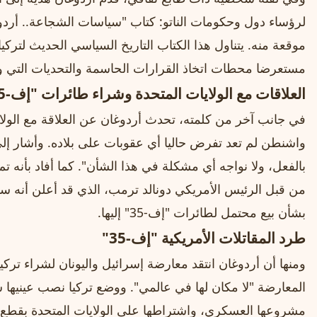
لرؤساء دول وحكومات الناتو: كتاب "سياسات الشجاعة.. أردو
موقعة منه. يتناول هذا الكتاب التاريخ السياسي الحديث لتركي
مستعرضا محطات اتخاذ القرارات الحاسمة والتحديات التي واجه
العلاقات مع الولايات المتحدة وشراء طائرات "إف-35"
في جانب آخر من كلمته، تحدث أردوغان عن العلاقة مع الولاي
واشنطن لم تعد تفرض حاليا أي عقوبات على بلاده. وأشار إل
من قبل الرئيس الأمريكي دونالد ترمب، الذي قد أعلن أنه سي
بشأن بيع محتمل لطائرات "إف-35" إليها.
طرد المقاتلات الأمريكية "إف-35"
المعارضة "لا مكان لها في عالمي". ووضع تركيا نصب عينيها
مشروعها العسكري، واشتراطها على الولايات المتحدة بقطع ا