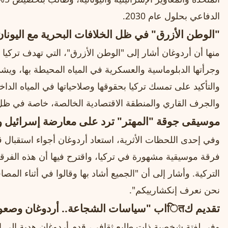
الدفاعي بحلول عام 2030.
"الوطن الأزرق" في ظل الخلافات البحرية مع اليونان
منها أن أردوغان أشار إلى "الوطن الأزرق"، التي تهدف تركيا 
وجرأتها الدبلوماسية والعسكرية في المياه المحيطة بها، ويش
والتأكيد على تمسك تركيا بحقوقها وصلاحياتها في المياه الداخل
والجرف القاري والمنطقة الاقتصادية الخالصة، خاصة في ظل ا
موسيقى جوقة "المهتر" ترد على معارضة إسرائيل وا
وفي إحدى اللحظات الأثرية، استعاد أردوغان أجواء استقبال ق
فرقة موسيقية مشهورة في تركيا، واقترح فيها أن هذه الفرق
التركية. وأشار إلى أن "الجميع أشاد بها وقالوا في أثناء الم
نحن نعرف إنكشارييكم".
تقديم كितاب "سياسات الشجاعة.. أردوغان وصعود تركيا"