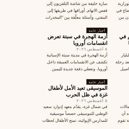
وزارية
سارة خليفة من شاشة التلفزيون إلى
وضاع في
قفص الاتهام. أوراقها في طريقها إلى
دن من
المفتي، وأسئلة معلّقة بين “المخدرات
فلسطين
الكبرى” وشبح الإعدام.
تها إلى
أخبار عامة
م في
أزمة الهجرة في سبتة تعرض
قة
انقسامات أوروبا
٥ أغسطس ٢٠٢٦
ليار
أزمة الهجرة في مدينة سبتة الإسبانية
د رحلة
تكشف عن الانقسامات العميقة داخل
اصيل
أوروبا، وتعطي دفعة جديدة لليمين
المتطرف، وفرصة لخصوم الاتحاد
أخبار عامة
الأوروبي لاستغلال هشاشة موقفه، فما
الموسيقى تعيد الأمل لأطفال
هي الآثار السياسية لهذه الأزمة؟
غزة في ظل الحرب
٥ أغسطس ٢٠٢٦
مالات
في شمال غزة، يقدّم معهد إدوارد سعيد
ه أن
الوطني للموسيقى حصصاً موسيقية
ة تقوم
للمدارس الإيوائية، تمنح الأطفال لحظات
ة بضربات
من السلام وتعيد لهم الطفولة المفقودة.