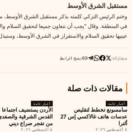
مستقبل الشرق الأوسط
وختم الرئيس التركي كلمته بذكر مستقبل الشرق الأوسط، مؤك
في المنطقة. وقال "يجب أن نتعاون جميعا لتحقيق السلام وا
عينيها تحقيق السلام والاستقرار في الشرق الأوسط، وستبذل
مشاركة:
نسخ الرابط
مقالات ذات صلة
أخبار عامة
أخبار عامة
سامسونغ تخطط لتقليص
الأردن يستضيف اجتماعا 
عدسات هاتف غالاكسي إس 27
القدس الشرقية والصفدي
ألترا
من تفجر صراع ديني
٥ أغسطس ٢٠٢٦
٥ أغسطس ٢٠٢٦