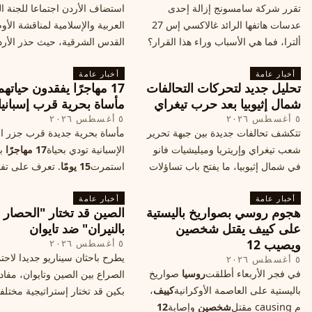
تقرر شركة سامسونج إزالة إحدى
استضاف الأردن اجتماعا للجنة ال
عدسات هاتفها الرائد غالاكسي إس 27
العربية والإسلامية لمناقشة الأ
ألترا، فما هي الأسباب وراء هذا القرار؟
القدس الشرقية، حيث حذر الأر
وكيف سيتأثر الأداء الفوتوغرافي لهاتف
خطر تفجر صراع ديني، ودعت 
أخبار عامة
الأندرويد الأغلى في السوق؟
أخبار عامة
الدول إلى الامتناع عن نقل سفارا
تحليل جديد لتحركات التحالفات
17 مهاجرًا يفقدون حياته
القدس، ما يزيد التوتر في المنط
شمال إثيوبيا بعد حرب تيغراي
مأساة بحرية قرب إسبانيا
٥ أغسطس ٢٠٢٦
٥ أغسطس ٢٠٢٦
تتكشف تحالفات جديدة بين جبهة تحرير
مأساة بحرية جديدة قرب جزر الب
شعب تيغراي وإريتريا وميليشيات فانو
الإسبانية تودي بحياة
17 مهاجرًا
بع
في شمال إثيوبيا، ما يفتح باب تساؤلات
استمرت
15 يومًا
. تعرف على تف
حول مستقبل الصراع وإعادة رسم
الحادث وخطوات الإنقاذ.
أخبار عامة
الخريطة السياسية.
أخبار عامة
هجوم روسي بصواريخ باليستية
الصين قد تختار "الحصار
على كييف يقتل شخصين
بالنيران" ضد تايوان
ويصيب 12
٥ أغسطس ٢٠٢٦
يطرح باحثان سيناريو جديدا لاحت
٥ أغسطس ٢٠٢٦
في فجر الأربعاء أطلقت
روسيا
صواريخ
الصراع بين الصين وتايوان، مفاد
باليستية على العاصمة الأوكرانية
كييف
،
بكين قد تختار إستراتيجية مختلف
م causing مقتل
شخصين
وإصابة
12
على استهداف الموانئ التايواني