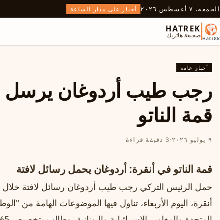
الجمعة، ٧ أغسطس ٢٠٢٦
أخبار على مدار الساعة
HATREK
صحيفة هاتريك
أخبار عامة
رجب طيب أردوغان يرسل رس
قمة الناتو
٩ يوليو ٢٠٢٦
·
3 دقيقة قراءة
قمة الناتو في أنقرة: أردوغان يحمل رسائل لافتة
حمل الرئيس التركي رجب طيب أردوغان رسائل لافتة خلال ق
أنقرة، اليوم الأربعاء، تناول فيها الموضوعات الهامة من "الوط
المت