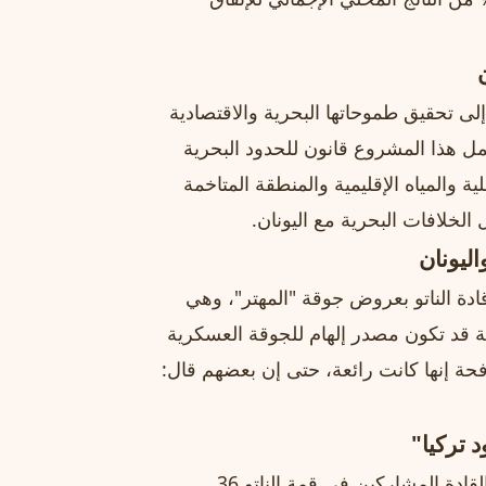
إلى تحقيق طموحاتها البحرية والاقتصادية
مل هذا المشروع قانون للحدود البحرية
ية والمياه الإقليمية والمنطقة المتاخمة
لخلافات البحرية مع اليونان.
ليونان
ادة الناتو بعروض جوقة "المهتر"، وهي
ة قد تكون مصدر إلهام للجوقة العسكرية
صافحة إنها كانت رائعة، حتى إن بعضهم قال:
وفي لفتة شخصية ذات طابع ثقافي، قدم أردوغان هدية إلى القادة المشاركين في قمة الناتو 36