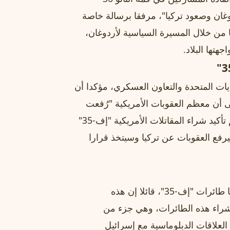
غان وصعود تركيا"، مرفقا برسالة خاصة
ا من خلال المسيرة السياسية لأردوغان،
تها البلاد.
ات المتحدة والتعاون العسكري، مؤكدا أن
ى أن معظم العقوبات الأمريكية "رُفعت
بالفعل، ولا نواجه أي مشكلة في هذا الشأن". كما أفاد بأنه تم تأكيد شراء المقاتلات الأمريكية "إف-35"
رفع العقوبات عن تركيا وسيتخذ قرارا
ومنها أن أردوغان انتقد معارضة إسرائيل واليونان لشراء تركيا طائرات "إف-35"، قائلا إن هذه
 شراء هذه الطائرات، وهي جزء من
لعلاقات الدبلوماسية مع إسرائيل