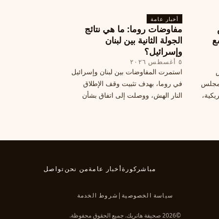
تبان
اكتشف كيف
أخبار عامة
مفاوضات روما: ما هي نتائج
ع
الجولة الثانية بين لبنان
وإسرائيل؟
٥ أغسطس ٢٠٢٦
س
استمرت المفاوضات بين لبنان وإسرائيل
 ومجلس
في روما، بهدف تثبيت وقف الإطلاق
يكية،
النار الهش، ووصلت إلى اتفاق بشأن
مناطق تجريبية جديدة. ولكن، يتعارك
طاع
لبنان حول مسار المفاوضات، الذي
يعتبره بعض القوى السياسية مدخلا
لمعالجة الملفات العالقة، فيما يرى
otros أنها تنازلات ميدانية.
مباشر
كورة
أخبار عامة
من نحن
تواصل
سياسة الخصوصية
|
شروط الخدمة
©2026 صحيفة هاتريك. جميع الحقوق محفوظة.