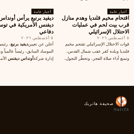
آخرين، وسط تصعيد عسكري يهدد الأمن
صاروخية دقيقة، فيما يسميه الكا
أخبار عامة
المدني. تفاصيل الهجوم وتداعياته.
أخبار عامة
"الحصار بالنيران
اقتحام مخيم قلنديا وهدم منازل
ديفيد برنيع يرأس أونداس
قرب بيت لحم في عمليات
ديفنس الأمريكية في توس
الاحتلال الإسرائيلي
دفاعي
٥ أغسطس ٢٠٢٦
٥ أغسطس ٢٠٢٦
قوات الاحتلال الإسرائيلي تقتحم مخيم
أعلن عن تعيين
ديفيد برنيع
، رئي
قلنديا وبلدة كفر عقب شمال القدس،
الموساد السابق، رئيساً عالمياً
وتمنع أداء صلاة الفجر، وتحظّر التجول،
إدارة شركة
أونداس ديفنس
الأمر
وتعتدي على الصحفيين، فيما هدمت
خطوة تعكس استقطاب خبرات
منازل قرب بيت لحم، ما هي الأسباب
إسرائيليّة لتوسيع حضورها في ق
والخلفيات؟
التكنولوجيا الدفاعية عالمياً.
صحيفة هاتريك