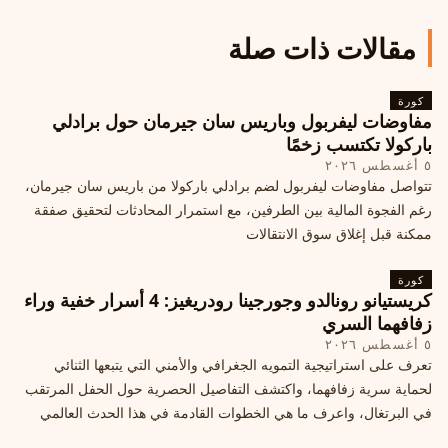
مقالات ذات صلة
كورة
مفاوضات ليفربول وباريس سان جيرمان حول برادلي
باركولا تكتسب زخمًا
٥ أغسطس ٢٠٢٦
تتواصل مفاوضات ليفربول لضم برادلي باركولا من باريس سان جيرمان،
رغم الفجوة المالية بين الطرفين، مع استمرار المحادثات لتحقيق صفقة
ممكنة قبل إغلاق سوق الانتقالات
كورة
كريستيانو رونالدو وجورجينا رودريغيز: 4 أسرار خفية وراء
زفافهما السري
٥ أغسطس ٢٠٢٦
تعرف على استراتيجية التمويه الجغرافي والأمني التي يتبعها الثنائي
لحماية سرية زفافهما، واكتشف التفاصيل الحصرية حول الحفل المرتقب
في البرتغال، واعرف ما هي الخطوات القادمة في هذا الحدث العالمي