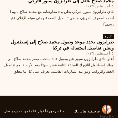
محمد صلاح ينتقل إلى طرابزون سبور التركي
٥ أغسطس ٢٠٢٦
نادي طرابزون سبور التركي يعلن بدء مفاوضاته مع محمد صلاح تمهيدا
لضمه لصفوف الفريق، ما هي تفاصيل الصفقة ومتى سيتم الإعلان عنها
رسمياً؟
كورة
طرابزون يحدد موعد وصول محمد صلاح إلى إسطنبول
ويعلن تفاصيل استقباله في تركيا
٥ أغسطس ٢٠٢٦
أعلن نادي طرابزون سبور عن وصول قائد منتخب مصر محمد صلاح إلى
مطار إسطنبول أتاتورك الساعة الثانية عشر ظهرًا يوم الأربعاء، مع تفاصيل
العقد والرواتب ومواعيد المباريات القادمة. تعرف على كل ما يتعلق
بالصفقة التركية الكبرى.
صحيفة هاتريك
مباشر
كورة
أخبار عامة
من نحن
تواصل