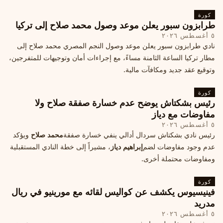
كورة
طرابزون سبور يعلن موعد وصول محمد صلاح إلى تركيا
٥ أغسطس ٢٠٢٦
نادي طرابزون سبور يعلن موعد وصول النجم المصري محمد صلاح إلى
مطار تركيا الساعة الثامنة مساءً، مع إجراءات أمان وتوجيهات للمتفرجين،
وتوقيع عقد جديد ومكافآت مالية.
كورة
رئيس بشكتاش يوضح عدم خسارة صفقة صلاح ولا
مفاوضات مع دياز
٥ أغسطس ٢٠٢٦
رئيس نادي بشكتاش سردال أدالي ينفي خسارة صفقة
محمد صلاح
ويؤكد
عدم وجود مفاوضات لضم
إبراهيم دياز
، مشيراً إلى خطة النادي المستقبلية
ومفاوضات محتملة أخرى.
كورة
فينيسيوس يكشف عن كواليس لقائه مع مورينيو في ريال
مدريد
٥ أغسطس ٢٠٢٦