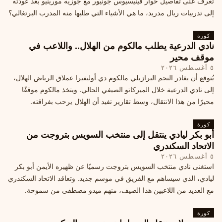
تعرف على تفاصيل حوار فينيسيوس جونيور مع جوزيه مورينيو بعد عودته
إلى تدريبات ريال مدريد، ما هي الأشياء التي طلبها منه المدرب البرتغالي؟
كورة
نادي الدرعية يطلب مالكوم من الهلال.. واللاعب في
موقف محير
٥ أغسطس ٢٠٢٦
يُتوقع أن يغادر النجم البرازيلي مالكوم دي أوليفيرا عملاق الرياض الهلال،
إلى نادي الدرعية خلال الميركاتو الصيفي الحالي. ويتخذ مالكوم موقفًا
محيرًا من هذا الانتقال، وسط تقارير تفيد أن الهلال يرحب بفراقته.
كورة
أبو بكر ليادي ينتقل إلى منتخب السويس بتروجت من
الاتحاد السكندري
٥ أغسطس ٢٠٢٦
استغنى نادي منتخب السويس بتروجت رسميًا عن ظهيره الأيمن أبو بكر
ليادي، الذي سيساهم مع الفريق في موسم جديد. وتعاقد الاتحاد السكندري
مع العديد من اللاعبين هذا الصيف، منهم ميدو مصطفى من سموحة.
كورة