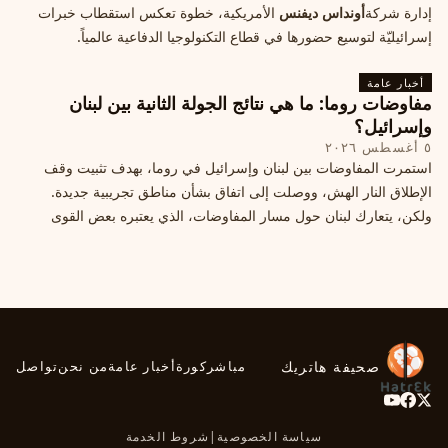
إدارة شركة
أونداس ديفنس
الأمريكية، خطوة تعكس استقطاب خبرات
إسرائيليّة لتوسيع حضورها في قطاع التكنولوجيا الدفاعية عالمياً.
أخبار عامة
مفاوضات روما: ما هي نتائج الجولة الثانية بين لبنان
وإسرائيل؟
٥ أغسطس ٢٠٢٦
استمرت المفاوضات بين لبنان وإسرائيل في روما، بهدف تثبيت وقف
الإطلاق النار الهش، ووصلت إلى اتفاق بشأن مناطق تجريبية جديدة.
ولكن، يتعارك لبنان حول مسار المفاوضات، الذي يعتبره بعض القوى
السياسية مدخلا لمعالجة الملفات العالقة، فيما يرى otros أنها تنازلات
ميدانية.
صحيفة هاتريك
مباشر
كورة
أخبار عامة
من نحن
تواصل
سياسة الخصوصية
|
شروط الخدمة