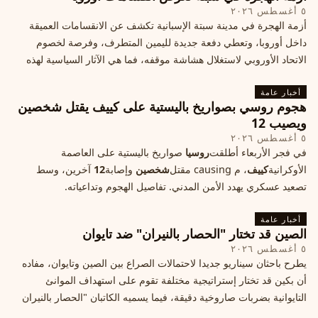
٥ أغسطس ٢٠٢٦
أزمة الهجرة في مدينة سبتة الإسبانية تكشف عن الانقسامات العميقة
داخل أوروبا، وتعطي دفعة جديدة لليمين المتطرف، وفرصة لخصوم
الاتحاد الأوروبي لاستغلال هشاشة موقفه، فما هي الآثار السياسية لهذه
الأزمة؟
أخبار عامة
هجوم روسي بصواريخ باليستية على كييف يقتل شخصين
ويصيب 12
٥ أغسطس ٢٠٢٦
في فجر الأربعاء أطلقت
روسيا
صواريخ باليستية على العاصمة
الأوكرانية
كييف
، م causing مقتل
شخصين
وإصابة
12
آخرين، وسط
تصعيد عسكري يهدد الأمن المدني. تفاصيل الهجوم وتداعياته.
أخبار عامة
الصين قد تختار "الحصار بالنيران" ضد تايوان
٥ أغسطس ٢٠٢٦
يطرح باحثان سيناريو جديدا لاحتمالات الصراع بين الصين وتايوان، مفاده
أن بكين قد تختار إستراتيجية مختلفة تقوم على استهداف الموانئ
التايوانية بضربات صاروخية دقيقة، فيما يسميه الكاتبان "الحصار بالنيران