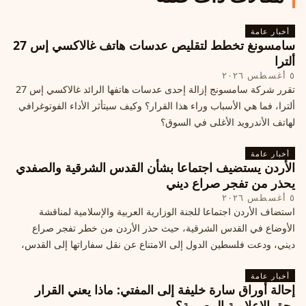
أخبار عامة
سامسونغ تخطط لتقليص عدسات هاتف غالاكسي إس 27
ألترا
٥ أغسطس ٢٠٢٦
تقرر شركة سامسونج إزالة إحدى عدسات هاتفها الرائد غالاكسي إس 27
ألترا، فما هي الأسباب وراء هذا القرار؟ وكيف سيتأثر الأداء الفوتوغرافي
لهاتف الأندرويد الأغلى في السوق؟
أخبار عامة
الأردن يستضيف اجتماعا بشأن القدس الشرقية والصفدي
يحذر من تفجر صراع ديني
٥ أغسطس ٢٠٢٦
استضاف الأردن اجتماعا للجنة الوزارية العربية والإسلامية لمناقشة
الأوضاع في القدس الشرقية، حيث حذر الأردن من خطر تفجر صراع
ديني، ودعت فلسطين الدول إلى الامتناع عن نقل سفاراتها إلى القدس،
ما يزيد التوتر في المنطقة
أخبار عامة
إحالة أوراق سارة خليفة إلى المفتي: ماذا يعني القرار
بحق الإعلامية المصرية؟