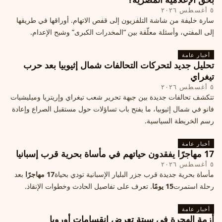
٥ أغسطس ٢٠٢٦
سارة خليفة من شاشة التلفزيون إلى قفص الاتهام. أوراقها في طريقها
إلى المفتي، وأسئلة معلّقة بين “المخدرات الكبرى” وشبح الإعدام.
أخبار عامة
تحليل جديد لتحركات التحالفات شمال إثيوبيا بعد حرب
تيغراي
٥ أغسطس ٢٠٢٦
تتكشف تحالفات جديدة بين جبهة تحرير شعب تيغراي وإريتريا وميليشيات
فانو في شمال إثيوبيا، ما يفتح باب تساؤلات حول مستقبل الصراع وإعادة
رسم الخريطة السياسية.
أخبار عامة
17 مهاجرًا يفقدون حياتهم في مأساة بحرية قرب إسبانيا
٥ أغسطس ٢٠٢٦
مأساة بحرية جديدة قرب جزر البليار الإسبانية تودي بحياة
17 مهاجرًا
بعد
رحلة استمرت
15 يومًا
. تعرف على تفاصيل الحادث وخطوات الإنقاذ.
أخبار عامة
أزمة الهجرة في سبتة تعرض انقسامات أوروبا