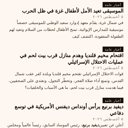
أخبار عامة
الموسيقى تعيد الأمل لأطفال غزة في ظل الحرب
٥ أغسطس ٢٠٢٦
في شمال غزة، يقدّم معهد إدوارد سعيد الوطني للموسيقى حصصاً
موسيقية للمدارس الإيوائية، تمنح الأطفال لحظات من السلام وتعيد لهم
الطفولة المفقودة. اكتشف كيف
أخبار عامة
اقتحام مخيم قلنديا وهدم منازل قرب بيت لحم في
عمليات الاحتلال الإسرائيلي
٥ أغسطس ٢٠٢٦
قوات الاحتلال الإسرائيلي تقتحم مخيم قلنديا وبلدة كفر عقب شمال
القدس، وتمنع أداء صلاة الفجر، وتحظّر التجول، وتعتدي على الصحفيين،
فيما هدمت منازل قرب بيت لحم، ما هي الأسباب والخلفيات؟
أخبار عامة
ديفيد برنيع يرأس أونداس ديفنس الأمريكية في توسع
دفاعي
٥ أغسطس ٢٠٢٦
أعلن عن تعيين
ديفيد برنيع
، رئيس الموساد السابق، رئيساً عالمياً ومجلس