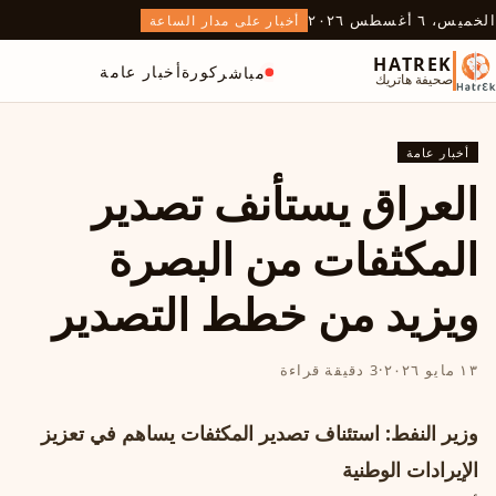
الخميس، ٦ أغسطس ٢٠٢٦
أخبار على مدار الساعة
HATREK
كورة
أخبار عامة
مباشر
صحيفة هاتريك
أخبار عامة
العراق يستأنف تصدير
المكثفات من البصرة
ويزيد من خطط التصدير
١٣ مايو ٢٠٢٦
·
3 دقيقة قراءة
وزير النفط: استئناف تصدير المكثفات يساهم في تعزيز
الإيرادات الوطنية