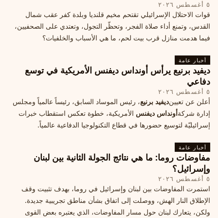
٥ أغسطس ٢٠٢٦
قوات الاحتلال الإسرائيلي تقتحم مخيم قلنديا وبلدة كفر عقب شمال
القدس، وتمنع أداء صلاة الفجر، وتحظّر التجول، وتعتدي على الصحفيين،
فيما هدمت منازل قرب بيت لحم، ما هي الأسباب والخلفيات؟
أخبار عامة
ديفيد برنيع يرأس أونداس ديفنس الأمريكية في توسع
دفاعي
٥ أغسطس ٢٠٢٦
أعلن عن تعيين
ديفيد برنيع
، رئيس الموساد السابق، رئيساً عالمياً ومجلس
إدارة شركة
أونداس ديفنس
الأمريكية، خطوة تعكس استقطاب خبرات
إسرائيليّة لتوسيع حضورها في قطاع التكنولوجيا الدفاعية عالمياً.
أخبار عامة
مفاوضات روما: ما هي نتائج الجولة الثانية بين لبنان
وإسرائيل؟
٥ أغسطس ٢٠٢٦
استمرت المفاوضات بين لبنان وإسرائيل في روما، بهدف تثبيت وقف
الإطلاق النار الهش، ووصلت إلى اتفاق بشأن مناطق تجريبية جديدة.
ولكن، يتعارك لبنان حول مسار المفاوضات، الذي يعتبره بعض القوى