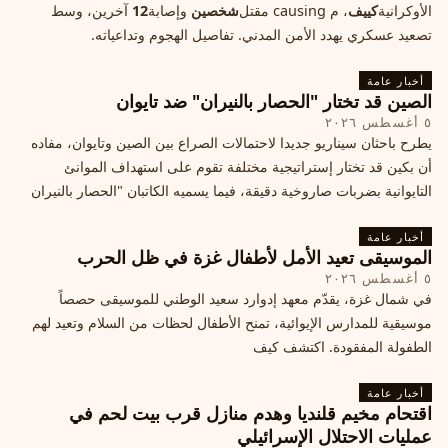
الأوكرانية
كييف
، م causing مقتل
شخصين
وإصابة
12
آخرين، وسط
تصعيد عسكري يهدد الأمن المدني. تفاصيل الهجوم وتداعياته.
أخبار عامة
الصين قد تختار "الحصار بالنيران" ضد تايوان
٥ أغسطس ٢٠٢٦
يطرح باحثان سيناريو جديدا لاحتمالات الصراع بين الصين وتايوان، مفاده
أن بكين قد تختار إستراتيجية مختلفة تقوم على استهداف الموانئ
التايوانية بضربات صاروخية دقيقة، فيما يسميه الكاتبان "الحصار بالنيران
أخبار عامة
الموسيقى تعيد الأمل لأطفال غزة في ظل الحرب
٥ أغسطس ٢٠٢٦
في شمال غزة، يقدّم معهد إدوارد سعيد الوطني للموسيقى حصصاً
موسيقية للمدارس الإيوائية، تمنح الأطفال لحظات من السلام وتعيد لهم
الطفولة المفقودة. اكتشف كيف
أخبار عامة
اقتحام مخيم قلنديا وهدم منازل قرب بيت لحم في
عمليات الاحتلال الإسرائيلي