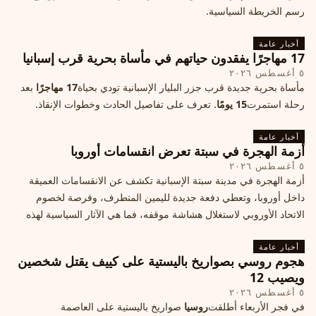
رسم الخريطة السياسية.
أخبار عامة
17 مهاجرًا يفقدون حياتهم في مأساة بحرية قرب إسبانيا
٥ أغسطس ٢٠٢٦
مأساة بحرية جديدة قرب جزر البليار الإسبانية تودي بحياة
17 مهاجرًا
بعد
رحلة استمرت
15 يومًا
. تعرف على تفاصيل الحادث وخطوات الإنقاذ.
أخبار عامة
أزمة الهجرة في سبتة تعرض انقسامات أوروبا
٥ أغسطس ٢٠٢٦
أزمة الهجرة في مدينة سبتة الإسبانية تكشف عن الانقسامات العميقة
داخل أوروبا، وتعطي دفعة جديدة لليمين المتطرف، وفرصة لخصوم
الاتحاد الأوروبي لاستغلال هشاشة موقفه، فما هي الآثار السياسية لهذه
الأزمة؟
أخبار عامة
هجوم روسي بصواريخ باليستية على كييف يقتل شخصين
ويصيب 12
٥ أغسطس ٢٠٢٦
في فجر الأربعاء أطلقت
روسيا
صواريخ باليستية على العاصمة