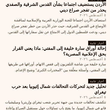
الأردن يستضيف اجتماعا بشأن القدس الشرقية والصفدي
يحذر من تفجر صراع ديني
٥ أغسطس ٢٠٢٦
استضاف الأردن اجتماعا للجنة الوزارية العربية والإسلامية لمناقشة
الأوضاع في القدس الشرقية، حيث حذر الأردن من خطر تفجر صراع
ديني، ودعت فلسطين الدول إلى الامتناع عن نقل سفاراتها إلى القدس،
ما يزيد التوتر في المنطقة
أخبار عامة
إحالة أوراق سارة خليفة إلى المفتي: ماذا يعني القرار
بحق الإعلامية المصرية؟
٥ أغسطس ٢٠٢٦
سارة خليفة من شاشة التلفزيون إلى قفص الاتهام. أوراقها في طريقها
إلى المفتي، وأسئلة معلّقة بين “المخدرات الكبرى” وشبح الإعدام.
أخبار عامة
تحليل جديد لتحركات التحالفات شمال إثيوبيا بعد حرب
تيغراي
٥ أغسطس ٢٠٢٦
تتكشف تحالفات جديدة بين جبهة تحرير شعب تيغراي وإريتريا وميليشيات
فانو في شمال إثيوبيا، ما يفتح باب تساؤلات حول مستقبل الصراع وإعادة