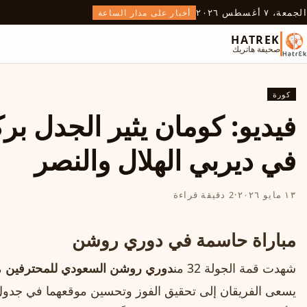
الجمعة، ٧ أغسطس ٢٠٢٦
أخبار على مدار الساعة
HATREK
صحيفة هاتريك
كورة
فيديو: كومان يثير الجدل بر
في ديربي الهلال والنصر
١٣ مايو ٢٠٢٦
·
2 دقيقة قراءة
مباراة حاسمة في دوري روشن
شهدت قمة الجولة 32 من
دوري روشن السعودي للمحترفين
م
يسعى الفريقان إلى تحقيق الفوز وتحسين موقعهما في جدول 