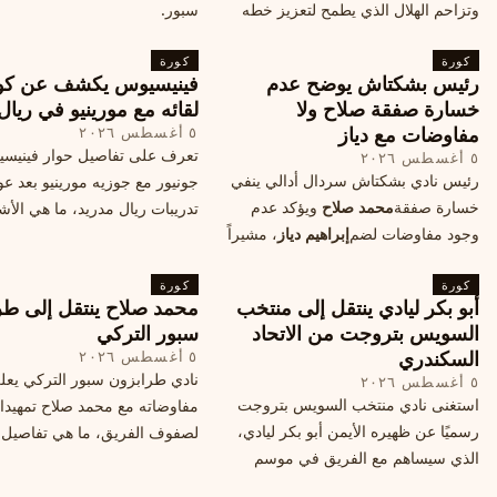
وتزاحم الهلال الذي يطمح لتعزيز خطه
سبور.
الهجومي، ما هي تفاصيل الصفقة؟
كورة
كورة
رئيس بشكتاش يوضح عدم
فينيسيوس يكشف عن كو
خسارة صفقة صلاح ولا
لقائه مع مورينيو في ريال
مفاوضات مع دياز
٥ أغسطس ٢٠٢٦
تعرف على تفاصيل حوار فينيس
٥ أغسطس ٢٠٢٦
رئيس نادي بشكتاش سردال أدالي ينفي
جونيور مع جوزيه مورينيو بعد عو
خسارة صفقة
محمد صلاح
ويؤكد عدم
تدريبات ريال مدريد، ما هي الأشي
وجود مفاوضات لضم
إبراهيم دياز
، مشيراً
طلبها منه المدرب البرتغالي؟
إلى خطة النادي المستقبلية ومفاوضات
كورة
محتملة أخرى.
كورة
أبو بكر ليادي ينتقل إلى منتخب
محمد صلاح ينتقل إلى طر
السويس بتروجت من الاتحاد
سبور التركي
السكندري
٥ أغسطس ٢٠٢٦
نادي طرابزون سبور التركي يعل
٥ أغسطس ٢٠٢٦
استغنى نادي منتخب السويس بتروجت
مفاوضاته مع محمد صلاح تمهيدا
رسميًا عن ظهيره الأيمن أبو بكر ليادي،
لصفوف الفريق، ما هي تفاصيل 
الذي سيساهم مع الفريق في موسم
ومتى سيتم الإعلان عنها رسمياً؟
جديد. وتعاقد الاتحاد السكندري مع العديد