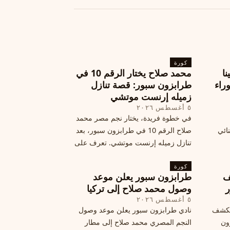
كورة
نا
محمد صلاح يختار الرقم 10 في
ة وراء
طرابزون سبور: قصة تنازل
زميله إرنست موتشي
٥ أغسطس ٢٠٢٦
في خطوة فريدة، يختار نجم مصر محمد
نائي
صلاح الرقم 10 في طرابزون سبور، بعد
تنازل زميله إرنست موتشي. تعرف على
المرتقب
تفاصيل هذه اللفتة الرائعة.
خطوات
كورة
ف
طرابزون سبور يعلن موعد
ر
وصول محمد صلاح إلى تركيا
٥ أغسطس ٢٠٢٦
الكشف
نادي طرابزون سبور يعلن موعد وصول
زون
النجم المصري محمد صلاح إلى مطار