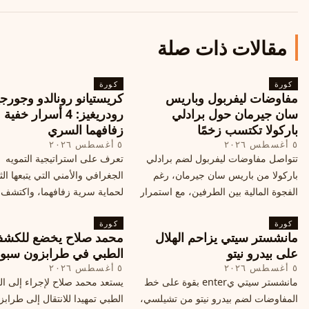
مقالات ذات صلة
كورة
كورة
مفاوضات ليفربول وباريس
كريستيانو رونالدو وجورجي
سان جيرمان حول برادلي
رودريغيز: 4 أسرار خفي
باركولا تكتسب زخمًا
زفافهما السري
٥ أغسطس ٢٠٢٦
٥ أغسطس ٢٠٢٦
تتواصل مفاوضات ليفربول لضم برادلي
تعرف على استراتيجية التمويه
باركولا من باريس سان جيرمان، رغم
الجغرافي والأمني التي يتبعها الث
الفجوة المالية بين الطرفين، مع استمرار
لحماية سرية زفافهما، واكتشف
المحادثات لتحقيق صفقة ممكنة قبل
التفاصيل الحصرية حول الحفل 
كورة
إغلاق سوق الانتقالات
كورة
في البرتغال، واعرف ما هي ال
مانشستر سيتي يزاحم الهلال
محمد صلاح يخضع للكش
القادمة في هذا الحدث العالمي
على بيدرو نيتو
الطبي في طرابزون سبو
٥ أغسطس ٢٠٢٦
٥ أغسطس ٢٠٢٦
مانشستر سيتي يenter بقوة على خط
يستعد محمد صلاح لإجراء إلى 
المفاوضات لضم بيدرو نيتو من تشيلسي،
الطبي تمهيدا للانتقال إلى طراب