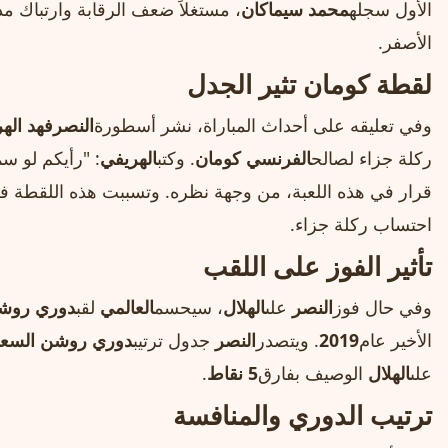
الأول سجله
محمد سيماكان
، مستغلاً ضعف الرقابة وارتباك مد
الأصفر.
لقطة كومان تثير الجدل
وفي تعليقه على أحداث المباراة، نشر أسطورة
النصر
فهد اله
ركلة جزاء لصالح
الفرنسي كومان
. وكتب
الهريفي
: "رأيكم لو س
قرار في هذه اللعبة، من وجهة نظره. وتسببت هذه اللقطة في
احتساب ركلة جزاء.
تأثير الفوز على اللقب
وفي حال فوز
النصر
على
الهلال
، سيحسم
العالمي
لقب
دوري روش
الأخير عام
2019
. ويتصدر
النصر
جدول ترتيب
دوري روشن السعو
على
الهلال
الوصيف بفارق
5 نقاط
.
ترتيب الدوري والمنافسة