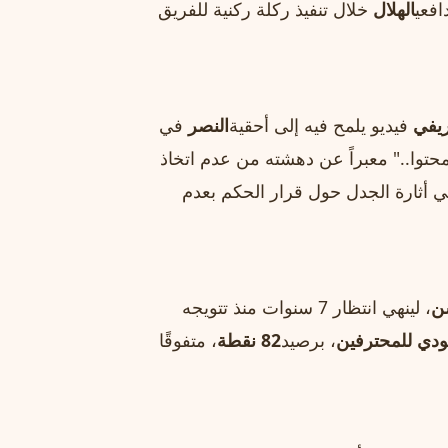
افعي
الهلال
خلال تنفيذ ركلة ركنية للفريق
ريفي
فيديو يلمح فيه إلى أحقية
النصر
في
محتوا.." معبراً عن دهشته من عدم اتخاذ
 أثارة الجدل حول قرار الحكم بعدم
ن
، لينهي انتظار 7 سنوات منذ تتويجه
دي للمحترفين
، برصيد
82 نقطة
، متفوقًا