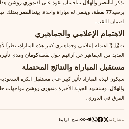
يذكر أن
النصر
و
الهلال
يتنافسان بقوة على لقب
دوري روشن
هذا 
برصيد
77 نقطة
، ويتبقى له مباراة واحدة. بينما
النصر
يمتلك مبا
لضمان اللقب.
الاهتمام الإعلامي والجماهيري
ت引起 اهتمام إعلامي وجماهيري كبير هذه المباراة، نظراً لأهميتها في تحديد بطل
العديد من الجماهير عن آرائهم حول لقطة
كومان
ومدى تأثيرها
مستقبل المباراة والنتائج المحتملة
سيكون لهذه المباراة تأثير كبير على مستقبل الكرة السعودية،
و
الهلال
. وستشهد الجولة الأخيرة من
دوري روشن
مواجهات حاس
الفرق في الدوري.
مشاركة:
نسخ الرابط