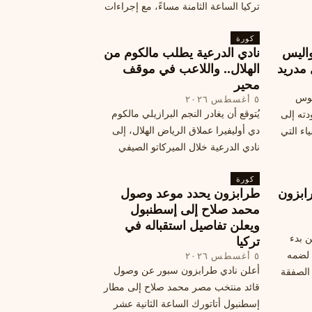
تركيا الساعة الثامنة مساءً، مع إجراءات
أمان وتوجيهات للمتفرجين، وتوقيع عقد
كورة
جديد ومكافآت مالية.
اليس
نادي الدرعية يطلب مالكوم من
 مدريد
الهلال.. واللاعب في موقف
محير
يوس
٥ أغسطس ٢٠٢٦
يُتوقع أن يغادر النجم البرازيلي مالكوم
دته إلى
دي أوليفيرا عملاق الرياض الهلال، إلى
اء التي
نادي الدرعية خلال الميركاتو الصيفي
الحالي. ويتخذ مالكوم موقفًا محيرًا من
كورة
هذا الانتقال، وسط تقارير تفيد أن الهلال
ابزون
طرابزون يحدد موعد وصول
يرحب بفراقته.
محمد صلاح إلى إسطنبول
ويعلن تفاصيل استقباله في
ن بدء
تركيا
 لضمه
٥ أغسطس ٢٠٢٦
أعلن نادي طرابزون سبور عن وصول
الصفقة
قائد منتخب مصر محمد صلاح إلى مطار
إسطنبول أتاتورك الساعة الثانية عشر