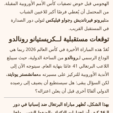
الهجومي قبل خوض تصفيات كأس الأمم الأوروبية المقبلة.
من المحتمل أن يُعطي فرصًا أكبر للاعبين الشباب
مثل
برونو فيرنانديش
و
جواو فيليكس
لتولي دور الصدارة
في المستقبل القريب.
توقعات مستقبلية لــ
كريستيانو رونالدو
تُعَدّ هذه المباراة الأخيرة في كأس العالم 2026 ربما هي
الوداع الرسمي لـ
رونالدو
من الساحة الدولية، حيث سيبلغ
اللاعب البرتغالي 41 عامًا بنهاية العام. سيتوجه الآن إلى
الأندية الأوروبية للتركيز على مسيرته مع
مانشستر يونايتد
،
لكن السؤال يبقى: هل سيستطيع أن يضيف إلى رصيده
الدولي ألقابًا أخرى قبل أن يعلن اعتزاله؟
بهذا الشكل، تُظهر مباراة البرتغال ضد إسبانيا في دور
الـ16 كيف أن اختيارات التكتيك والضغط النفسي داخل