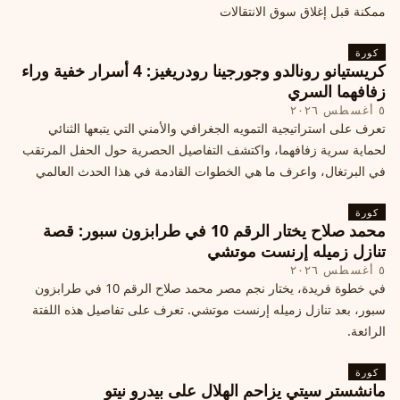
ممكنة قبل إغلاق سوق الانتقالات
كورة
كريستيانو رونالدو وجورجينا رودريغيز: 4 أسرار خفية وراء
زفافهما السري
٥ أغسطس ٢٠٢٦
تعرف على استراتيجية التمويه الجغرافي والأمني التي يتبعها الثنائي
لحماية سرية زفافهما، واكتشف التفاصيل الحصرية حول الحفل المرتقب
في البرتغال، واعرف ما هي الخطوات القادمة في هذا الحدث العالمي
كورة
محمد صلاح يختار الرقم 10 في طرابزون سبور: قصة
تنازل زميله إرنست موتشي
٥ أغسطس ٢٠٢٦
في خطوة فريدة، يختار نجم مصر محمد صلاح الرقم 10 في طرابزون
سبور، بعد تنازل زميله إرنست موتشي. تعرف على تفاصيل هذه اللفتة
الرائعة.
كورة
مانشستر سيتي يزاحم الهلال على بيدرو نيتو