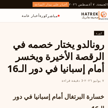
الجمعة، ٧ أغسطس ٢٠٢٦
أخبار على مدار الساعة
HATREK
كورة
أخبار عامة
مباشر
صحيفة هاتريك
كورة
رونالدو يختار خصمه في
الرقصة الأخيرة ويخسر
أمام إسبانيا في دور الـ16
٧ يوليو ٢٠٢٦
·
3 دقيقة قراءة
خسارة البرتغال أمام إسبانيا في دور