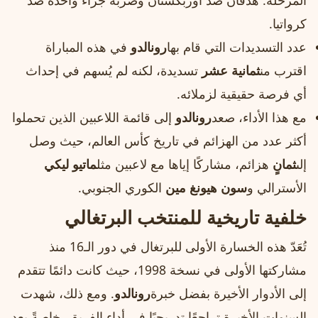
المرحلة: هدفان ضد أوزبكستان وضربة جزاء واحدة ضد
كرواتيا.
عدد التسديدات التي قام بها
رونالدو
في هذه المباراة
اقترب من
ثمانية عشر
تسديدة، لكنه لم يُسهم في إحداث
أي فرصة حقيقية لزملائه.
مع هذا الأداء، صعد
رونالدو
إلى قائمة اللاعبين الذين تحملوا
أكثر عدد من الهزائم في تاريخ كأس العالم، حيث وصل
إلى
ثمانٍ
هزائم، مشاركًا إياها مع لاعبين مثل
ماتيو ليكي
الأسترالي و
سون هيونغ مين
الكوري الجنوبي.
خلفية تاريخية للمنتخب البرتغالي
تُعَدّ هذه الخسارة الأولى للبرتغال في دور الـ16 منذ
مشاركتها الأولى في نسخة 1998، حيث كانت دائمًا تتقدم
إلى الأدوار الأخيرة بفضل خبرة
رونالدو
. ومع ذلك، شهدت
السنوات الأخيرة تراجعًا تدريجيًا في أداء الفريق، خاصةً بعد