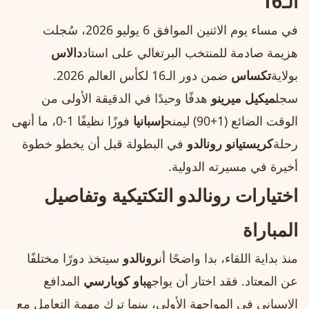
الـ16
في مساء يوم الاثنين الموافق 6 يوليو 2026، سُجلت
هزيمة صادمة للمنتخب البرتغالي على استاد
دالاس
بولاية
تكساس
ضمن دور الـ16 لكأس العالم 2026.
سجل
ميكيل ميرينو
هدفًا وحيدًا في الدقيقة الأولى من
الوقت الضائع (1+90) ليمنح
إسبانيا
فوزًا نظيفًا 1‑0، ما أنهى
رحلة
كريستيانو رونالدو
في البطولة قبل أن يخطو خطوة
أخيرة في مسيرته الدولية.
اختيارات رونالدو التكتيكية وتفاصيل
المباراة
منذ بداية اللقاء، بدا واضحًا أن
رونالدو
سيتخذ دورًا مختلفًا
عن المعتاد. فقد اختار أن يواجه
باو كوبارسي
المدافع
الإسباني في المواجهة الأولى، بينما ترك مهمة التعامل مع