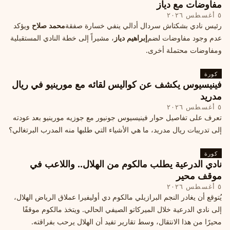
مفاوضات مع دياز
٥ أغسطس ٢٠٢٦
رئيس نادي بشكتاش سردال أدالي ينفي خسارة صفقة
محمد صلاح
ويؤكد
عدم وجود مفاوضات لضم
إبراهيم دياز
، مشيراً إلى خطة النادي المستقبلية
ومفاوضات محتملة أخرى.
كورة
فينيسيوس يكشف عن كواليس لقائه مع مورينيو في ريال
مدريد
٥ أغسطس ٢٠٢٦
تعرف على تفاصيل حوار فينيسيوس جونيور مع جوزيه مورينيو بعد عودته
إلى تدريبات ريال مدريد، ما هي الأشياء التي طلبها منه المدرب البرتغالي؟
كورة
نادي الدرعية يطلب مالكوم من الهلال.. واللاعب في
موقف محير
٥ أغسطس ٢٠٢٦
يُتوقع أن يغادر النجم البرازيلي مالكوم دي أوليفيرا عملاق الرياض الهلال،
إلى نادي الدرعية خلال الميركاتو الصيفي الحالي. ويتخذ مالكوم موقفًا
محيرًا من هذا الانتقال، وسط تقارير تفيد أن الهلال يرحب بفراقته.