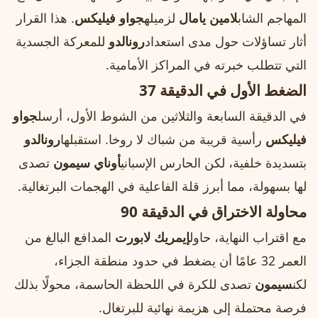
المهاجم الشاب
لامين يامال
لزميله
جواو فيليكس
. هذا القرار
أثار تساؤلات حول مدى استعداد
رونالدو
للمعركة الجسدية
التي تتطلب خبرته في المراكز الأمامية.
الضغط الأول في الدقيقة 37
في الدقيقة السابعة والثلاثين من الشوط الأول، أرسل
جواو
فيليكس
رأسية قريبة من شباك لا روخا. استقبلها
رونالدو
بتسديدة خلفية، لكن الحارس الإسباني
أوناي سيمون
تصدى
لها بسهولة، مما أبرز قلة الفاعلية في الهجمات البرتغالية.
محاولة الاختراق في الدقيقة 90
مع اقتراب النهاية، حاول
إيمريك لابورت
المدافع البالغ من
العمر 32 عامًا أن يضغط في حدود منطقة الجزاء،
لكن
سيمون
تصدى للكرة في اللحظة الحاسمة، محولًا بذلك
فرصة محتملة إلى هزيمة نهائية للبرتغال.