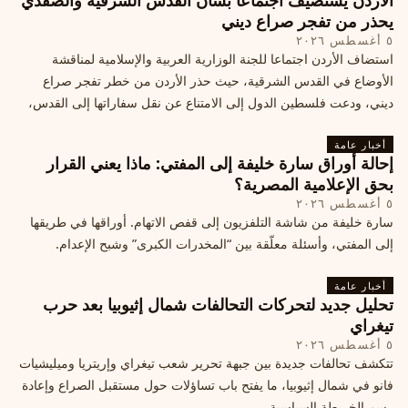
الأردن يستضيف اجتماعا بشأن القدس الشرقية والصفدي
يحذر من تفجر صراع ديني
٥ أغسطس ٢٠٢٦
استضاف الأردن اجتماعا للجنة الوزارية العربية والإسلامية لمناقشة
الأوضاع في القدس الشرقية، حيث حذر الأردن من خطر تفجر صراع
ديني، ودعت فلسطين الدول إلى الامتناع عن نقل سفاراتها إلى القدس،
ما يزيد التوتر في المنطقة
أخبار عامة
إحالة أوراق سارة خليفة إلى المفتي: ماذا يعني القرار
بحق الإعلامية المصرية؟
٥ أغسطس ٢٠٢٦
سارة خليفة من شاشة التلفزيون إلى قفص الاتهام. أوراقها في طريقها
إلى المفتي، وأسئلة معلّقة بين “المخدرات الكبرى” وشبح الإعدام.
أخبار عامة
تحليل جديد لتحركات التحالفات شمال إثيوبيا بعد حرب
تيغراي
٥ أغسطس ٢٠٢٦
تتكشف تحالفات جديدة بين جبهة تحرير شعب تيغراي وإريتريا وميليشيات
فانو في شمال إثيوبيا، ما يفتح باب تساؤلات حول مستقبل الصراع وإعادة
رسم الخريطة السياسية.