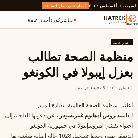
السبت، ٨ أغسطس ٢٠٢٦
أخبار على مدار الساعة
HATREK
كورة
أخبار عامة
مباشر
صحيفة هاتريك
أخبار عامة
منظمة الصحة تطالب
بعزل إيبولا في الكونغو
٣١ مايو ٢٠٢٦
·
3 دقيقة قراءة
أعلنت منظمة الصحة العالمية، بقيادة المدير
العام
تيديروس أدهانوم غيبريسوس
، عن دعوتها العاجلة إلى
احتواء تفشي فيروس
إيبولا
في جمهورية الكونغو
الديمقراطية، وسط تسجيل 1028 حالة إصابة مشتبه بها