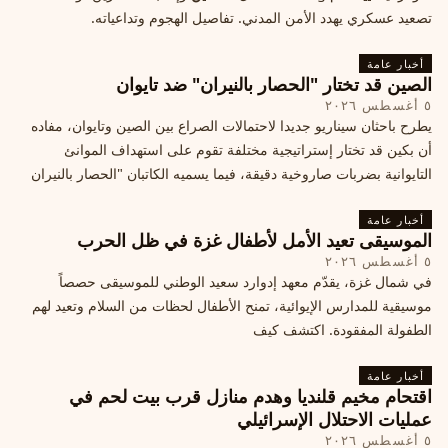
تصعيد عسكري يهدد الأمن المدني. تفاصيل الهجوم وتداعياته.
أخبار عامة
الصين قد تختار "الحصار بالنيران" ضد تايوان
٥ أغسطس ٢٠٢٦
يطرح باحثان سيناريو جديدا لاحتمالات الصراع بين الصين وتايوان، مفاده
أن بكين قد تختار إستراتيجية مختلفة تقوم على استهداف الموانئ
التايوانية بضربات صاروخية دقيقة، فيما يسميه الكاتبان "الحصار بالنيران
أخبار عامة
الموسيقى تعيد الأمل لأطفال غزة في ظل الحرب
٥ أغسطس ٢٠٢٦
في شمال غزة، يقدّم معهد إدوارد سعيد الوطني للموسيقى حصصاً
موسيقية للمدارس الإيوائية، تمنح الأطفال لحظات من السلام وتعيد لهم
الطفولة المفقودة. اكتشف كيف
أخبار عامة
اقتحام مخيم قلنديا وهدم منازل قرب بيت لحم في
عمليات الاحتلال الإسرائيلي
٥ أغسطس ٢٠٢٦