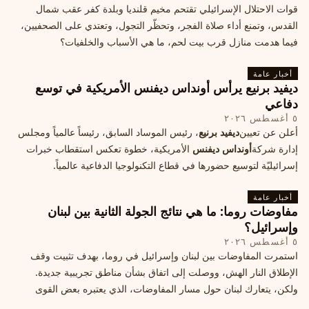
قوات الاحتلال الإسرائيلي تقتحم مخيم قلنديا وبلدة كفر عقب شمال
القدس، وتمنع أداء صلاة الفجر، وتحظّر التجول، وتعتدي على الصحفيين،
فيما هدمت منازل قرب بيت لحم، ما هي الأسباب والخلفيات؟
أخبار عامة
ديفيد برنيع يرأس أونداس ديفنس الأمريكية في توسع
دفاعي
٥ أغسطس ٢٠٢٦
أعلن عن تعيين
ديفيد برنيع
، رئيس الموساد السابق، رئيساً عالمياً ومجلس
إدارة شركة
أونداس ديفنس
الأمريكية، خطوة تعكس استقطاب خبرات
إسرائيليّة لتوسيع حضورها في قطاع التكنولوجيا الدفاعية عالمياً.
أخبار عامة
مفاوضات روما: ما هي نتائج الجولة الثانية بين لبنان
وإسرائيل؟
٥ أغسطس ٢٠٢٦
استمرت المفاوضات بين لبنان وإسرائيل في روما، بهدف تثبيت وقف
الإطلاق النار الهش، ووصلت إلى اتفاق بشأن مناطق تجريبية جديدة.
ولكن، يتعارك لبنان حول مسار المفاوضات، الذي يعتبره بعض القوى
السياسية مدخلا لمعالجة الملفات العالقة، فيما يرى otros أنها تنازلات