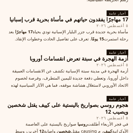
أخبار عامة
17 مهاجرًا يفقدون حياتهم في مأساة بحرية قرب إسبانيا
٥ أغسطس ٢٠٢٦
مأساة بحرية جديدة قرب جزر البليار الإسبانية تودي بحياة
17 مهاجرًا
بعد
رحلة استمرت
15 يومًا
. تعرف على تفاصيل الحادث وخطوات الإنقاذ.
أخبار عامة
أزمة الهجرة في سبتة تعرض انقسامات أوروبا
٥ أغسطس ٢٠٢٦
أزمة الهجرة في مدينة سبتة الإسبانية تكشف عن الانقسامات العميقة
داخل أوروبا، وتعطي دفعة جديدة لليمين المتطرف، وفرصة لخصوم
الاتحاد الأوروبي لاستغلال هشاشة موقفه، فما هي الآثار السياسية لهذه
الأزمة؟
أخبار عامة
هجوم روسي بصواريخ باليستية على كييف يقتل شخصين
ويصيب 12
٥ أغسطس ٢٠٢٦
في فجر الأربعاء أطلقت
روسيا
صواريخ باليستية على العاصمة
الأوكرانية
كييف
، م causing مقتل
شخصين
وإصابة
12
آخرين، وسط