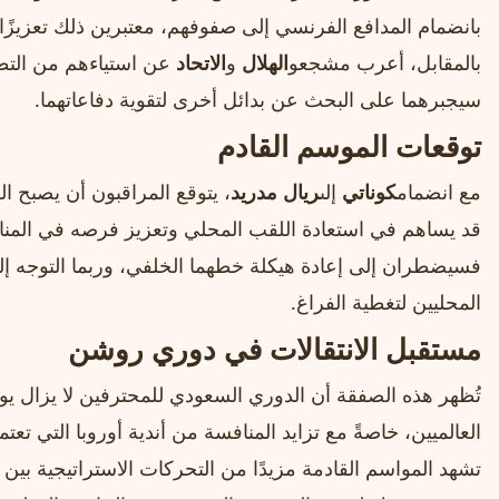
بانضمام المدافع الفرنسي إلى صفوفهم، معتبرين ذلك تعزيزًا 
بالمقابل، أعرب مشجعو
الهلال
و
الاتحاد
عن استياءهم من التط
سيجبرهما على البحث عن بدائل أخرى لتقوية دفاعاتهما.
توقعات الموسم القادم
مع انضمام
كوناتي
إلى
ريال مدريد
، يتوقع المراقبون أن يصبح ال
قد يساهم في استعادة اللقب المحلي وتعزيز فرصه في المناف
فسيضطران إلى إعادة هيكلة خطهما الخلفي، وربما التوجه إلى
المحليين لتغطية الفراغ.
مستقبل الانتقالات في دوري روشن
تُظهر هذه الصفقة أن الدوري السعودي للمحترفين لا يزال ي
العالميين، خاصةً مع تزايد المنافسة من أندية أوروبا التي تعت
تشهد المواسم القادمة مزيدًا من التحركات الاستراتيجية بين ا