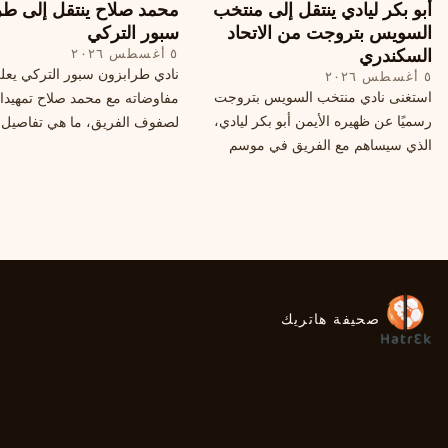
أبو بكر ليادي ينتقل إلى منتخب
محمد صلاح ينتقل إلى طر
السويس بتروجت من الاتحاد
سبور التركي
السكندري
٥ أغسطس ٢٠٢٦
نادي طرابزون سبور التركي يعل
٥ أغسطس ٢٠٢٦
استغنى نادي منتخب السويس بتروجت
مفاوضاته مع محمد صلاح تمهيدا
رسميًا عن ظهيره الأيمن أبو بكر ليادي،
لصفوف الفريق، ما هي تفاصيل 
الذي سيساهم مع الفريق في موسم
ومتى سيتم الإعلان عنها رسمياً؟
جديد. وتعاقد الاتحاد السكندري مع العديد
من اللاعبين هذا الصيف، منهم ميدو
مصطفى من سموحة.
صحيفة هاتريك