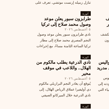
تنازل زميله إرنست موتشي. تعرف على
المرتقب
تفاصيل هذه اللفتة الرائعة.
خطوات
كورة
ف
طرابزون سبور يعلن موعد
ر
وصول محمد صلاح إلى تركيا
٥ أغسطس ٢٠٢٦
الكشف
نادي طرابزون سبور يعلن موعد وصول
زون
النجم المصري محمد صلاح إلى مطار
تركيا الساعة الثامنة مساءً، مع إجراءات
أمان وتوجيهات للمتفرجين، وتوقيع عقد
كورة
جديد ومكافآت مالية.
اليس
نادي الدرعية يطلب مالكوم من
 مدريد
الهلال.. واللاعب في موقف
محير
يوس
٥ أغسطس ٢٠٢٦
يُتوقع أن يغادر النجم البرازيلي مالكوم
دته إلى
دي أوليفيرا عملاق الرياض الهلال، إلى
اء التي
نادي الدرعية خلال الميركاتو الصيفي
الحالي. ويتخذ مالكوم موقفًا محيرًا من
كورة
هذا الانتقال، وسط تقارير تفيد أن الهلال