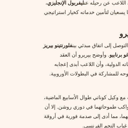
اللاعب عن رحيله عن
ليفربول الإنجليزي
،
ا يسعيان لتأمين خدماته كخيار استراتيجي
رو
التوصل إلى اتفاق مبدئي بين
فلورنتينو بيريز
و برنابيو
. وأوضح بيريرو أن العقد
ته الدولية، وأن اللاعب أبدى إعجابه
حه للمشاركة في البطولات الأوروبية.
 وكيل كوناتي طوال الأسابيع الماضية،
واكب طموحاتهما في دوري روشن. إلا أن
ما، مما أدى إلى صدمة فورية في أروقة
 غياب النجم الفرنسي.