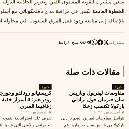
سعي مشترك لتقوية المستوى الفني وتعزيز الجاذبية الدولية 
الخطوة القادمة
تكمن في مراقبة مدى تأقلم
كوناتي
مع أسلوب
بالإضافة إلى متابعة ردود فعل الفرق السعودية في محاولة اس
مشاركة:
نسخ الرابط
مقالات ذات صلة
كورة
كورة
مفاوضات ليفربول وباريس
كريستيانو رونالدو وجورجي
سان جيرمان حول برادلي
رودريغيز: 4 أسرار خفي
باركولا تكتسب زخمًا
زفافهما السري
٥ أغسطس ٢٠٢٦
٥ أغسطس ٢٠٢٦
تتواصل مفاوضات ليفربول لضم برادلي
تعرف على استراتيجية التمويه
باركولا من باريس سان جيرمان، رغم
الجغرافي والأمني التي يتبعها الث