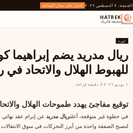
الجمعة، ٧ أغسطس ٢٠٢٦
أخبار على مدار الساعة
HATREK
صحيفة هاتريك
كورة
ريال مدريد يضم إبراهيما ك
للهبوط الهلال والاتحاد في
١ يونيو ٢٠٢٦
·
3 دقيقة قراءة
توقيع مفاجئ يهدد طموحات الهلال والاتحا
في خطوة غير متوقعة، أعلن
ريال مدريد
عن إبرام عقد نهائي م
لتصبح الصفقة واحدة من أبرز التحركات في سوق الانتقالات ال