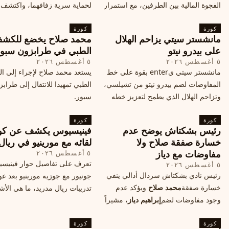
الفجوة المالية بين الطرفين، مع استمرار
لحماية سرية زفافهما، واكتشف
المحادثات لتحقيق صفقة ممكنة قبل
التفاصيل الحصرية حول الحفل 
كورة
إغلاق سوق الانتقالات
كورة
في البرتغال، واعرف ما هي ال
مانشستر سيتي يزاحم الهلال
محمد صلاح يخضع للكش
القادمة في هذا الحدث العالمي
على بيدرو نيتو
الطبي في طرابزون سبو
٥ أغسطس ٢٠٢٦
٥ أغسطس ٢٠٢٦
مانشستر سيتي يenter بقوة على خط
يستعد محمد صلاح لإجراء إلى 
المفاوضات لضم بيدرو نيتو من تشيلسي،
الطبي تمهيدا للانتقال إلى طراب
وتزاحم الهلال الذي يطمح لتعزيز خطه
سبور.
الهجومي، ما هي تفاصيل الصفقة؟
كورة
كورة
رئيس بشكتاش يوضح عدم
فينيسيوس يكشف عن كو
خسارة صفقة صلاح ولا
لقائه مع مورينيو في ريال
مفاوضات مع دياز
٥ أغسطس ٢٠٢٦
تعرف على تفاصيل حوار فينيس
٥ أغسطس ٢٠٢٦
رئيس نادي بشكتاش سردال أدالي ينفي
جونيور مع جوزيه مورينيو بعد عو
خسارة صفقة
محمد صلاح
ويؤكد عدم
تدريبات ريال مدريد، ما هي الأشي
وجود مفاوضات لضم
إبراهيم دياز
، مشيراً
طلبها منه المدرب البرتغالي؟
إلى خطة النادي المستقبلية ومفاوضات
كورة
محتملة أخرى.
كورة