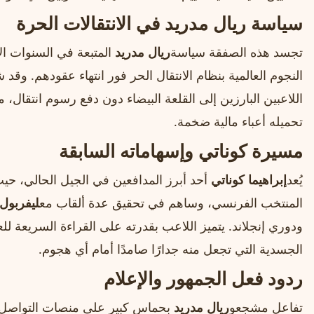
سياسة ريال مدريد في الانتقالات الحرة
تجسد هذه الصفقة سياسة
ريال مدريد
المتبعة في السنوات ال
النجوم العالمية بنظام الانتقال الحر فور انتهاء عقودهم. و
اللاعبين البارزين إلى القلعة البيضاء دون دفع رسوم انتقال، 
تحميله أعباء مالية ضخمة.
مسيرة كوناتي وإسهاماته السابقة
يُعد
إبراهيما كوناتي
أحد أبرز المدافعين في الجيل الحالي، حي
المنتخب الفرنسي، وساهم في تحقيق عدة ألقاب مع
ليفربول 
ودوري إنجلاند. يتميز اللاعب بقدرته على القراءة السريعة لل
الجسدية التي تجعل منه جدارًا صامدًا أمام أي هجوم.
ردود فعل الجمهور والإعلام
تفاعل مشجعو
ريال مدريد
بحماس كبير على منصات التواصل ا