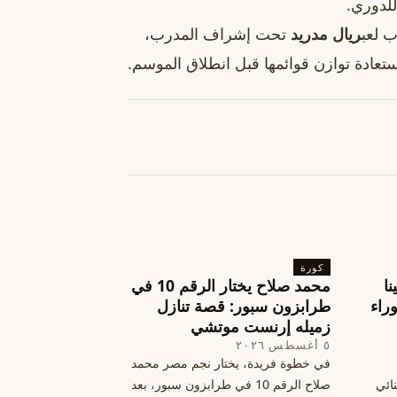
للدوري.
 لعب
ريال مدريد
تحت إشراف المدرب،
تعادة توازن قوائمها قبل انطلاق الموسم.
كورة
نا
محمد صلاح يختار الرقم 10 في
ة وراء
طرابزون سبور: قصة تنازل
زميله إرنست موتشي
٥ أغسطس ٢٠٢٦
في خطوة فريدة، يختار نجم مصر محمد
نائي
صلاح الرقم 10 في طرابزون سبور، بعد