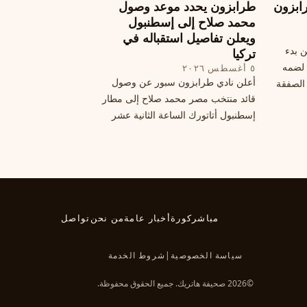
ابزون
طرابزون يحدد موعد وصول
يرحب بفراقته.
محمد صلاح إلى إسطنبول
ويعلن تفاصيل استقباله في
ن بدء
تركيا
 لضمه
٥ أغسطس ٢٠٢٦
أعلن نادي طرابزون سبور عن وصول
الصفقة
قائد منتخب مصر محمد صلاح إلى مطار
إسطنبول أتاتورك الساعة الثانية عشر
ظهرًا يوم الأربعاء، مع تفاصيل العقد
والرواتب ومواعيد المباريات القادمة.
تعرف على كل ما يتعلق بالصفقة
التركية الكبرى.
مباشر
كورة
أخبار عامة
من نحن
تواصل
سياسة الخصوصية
|
شروط الخدمة
©2026 صحيفة هاتريك. جميع الحقوق محفوظة.