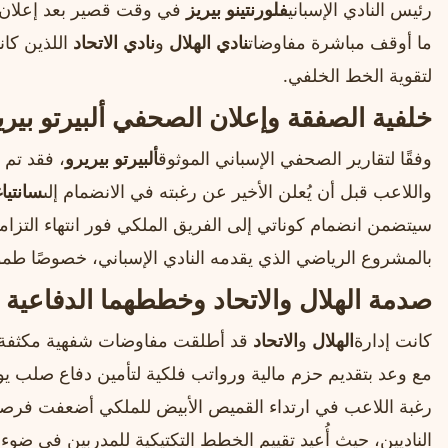
رئيس النادي الإسباني
فلورنتينو بيريز
في وقت قصير بعد إعلان 
ما أوقف مباشرة مفاوضات
نادي الهلال
و
نادي الاتحاد
اللذين كان
لتقوية الخط الخلفي.
خلفية الصفقة وإعلان الصحفي ألبيرتو بيري
وفقًا لتقارير الصحفي الإسباني الموثوق
ألبيرتو بيريرو
، فقد تم 
واللاعب قبل أن يُعلن الأخير عن رغبته في الانضمام إلى
سانتياغ
سيتضمن انضمام كوناتي إلى الفريق الملكي فور انتهاء التزاما
بالمشروع الرياضي الذي يقدمه النادي الإسباني، خصوصًا طمو
صدمة الهلال والاتحاد وخططهما الدفاعية
كانت إدارة
الهلال
و
الاتحاد
قد أطلقت مفاوضات شفهية مكثفة مع
مع وعد بتقديم حزم مالية ورواتب فلكية لتأمين دفاع صلب ي
رغبة اللاعب في ارتداء القميص الأبيض للملكي أضعفت فرصه
الناديين، حيث أُعيد تقييم الخطط التكتيكية للمدربين في ضوء