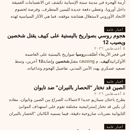
أزمة الهجرة في مدينة سبتة الإسبانية تكشف عن الانقسامات العميقة
داخل أوروبا، وتعطي دفعة جديدة لليمين المتطرف، وفرصة لخصوم
الاتحاد الأوروبي لاستغلال هشاشة موقفه، فما هي الآثار السياسية لهذه
الأزمة؟
أخبار عامة
هجوم روسي بصواريخ باليستية على كييف يقتل شخصين
ويصيب 12
٥ أغسطس ٢٠٢٦
في فجر الأربعاء أطلقت
روسيا
صواريخ باليستية على العاصمة
الأوكرانية
كييف
، م causing مقتل
شخصين
وإصابة
12
آخرين، وسط
تصعيد عسكري يهدد الأمن المدني. تفاصيل الهجوم وتداعياته.
أخبار عامة
الصين قد تختار "الحصار بالنيران" ضد تايوان
٥ أغسطس ٢٠٢٦
يطرح باحثان سيناريو جديدا لاحتمالات الصراع بين الصين وتايوان، مفاده
أن بكين قد تختار إستراتيجية مختلفة تقوم على استهداف الموانئ
التايوانية بضربات صاروخية دقيقة، فيما يسميه الكاتبان "الحصار بالنيران
أخبار عامة