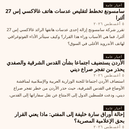
أخبار عامة
سامسونغ تخطط لتقليص عدسات هاتف غالاكسي إس 27
ألترا
٥ أغسطس ٢٠٢٦
تقرر شركة سامسونج إزالة إحدى عدسات هاتفها الرائد غالاكسي إس 27
ألترا، فما هي الأسباب وراء هذا القرار؟ وكيف سيتأثر الأداء الفوتوغرافي
لهاتف الأندرويد الأغلى في السوق؟
أخبار عامة
الأردن يستضيف اجتماعا بشأن القدس الشرقية والصفدي
يحذر من تفجر صراع ديني
٥ أغسطس ٢٠٢٦
استضاف الأردن اجتماعا للجنة الوزارية العربية والإسلامية لمناقشة
الأوضاع في القدس الشرقية، حيث حذر الأردن من خطر تفجر صراع
ديني، ودعت فلسطين الدول إلى الامتناع عن نقل سفاراتها إلى القدس،
ما يزيد التوتر في المنطقة
أخبار عامة
إحالة أوراق سارة خليفة إلى المفتي: ماذا يعني القرار
بحق الإعلامية المصرية؟
٥ أغسطس ٢٠٢٦