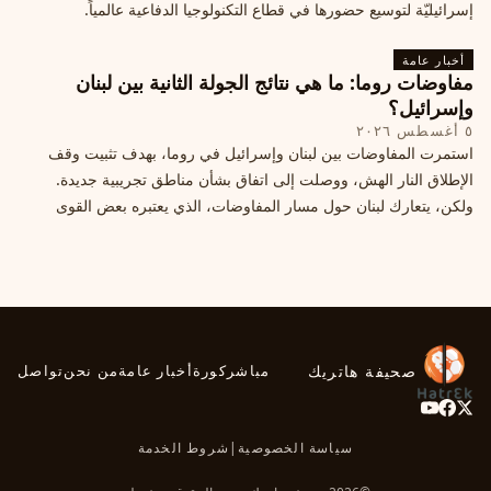
إسرائيليّة لتوسيع حضورها في قطاع التكنولوجيا الدفاعية عالمياً.
أخبار عامة
مفاوضات روما: ما هي نتائج الجولة الثانية بين لبنان
وإسرائيل؟
٥ أغسطس ٢٠٢٦
استمرت المفاوضات بين لبنان وإسرائيل في روما، بهدف تثبيت وقف
الإطلاق النار الهش، ووصلت إلى اتفاق بشأن مناطق تجريبية جديدة.
ولكن، يتعارك لبنان حول مسار المفاوضات، الذي يعتبره بعض القوى
السياسية مدخلا لمعالجة الملفات العالقة، فيما يرى otros أنها تنازلات
ميدانية.
صحيفة هاتريك
مباشر
كورة
أخبار عامة
من نحن
تواصل
سياسة الخصوصية
|
شروط الخدمة