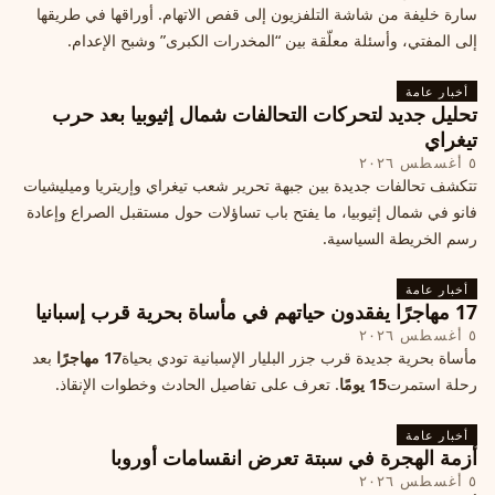
سارة خليفة من شاشة التلفزيون إلى قفص الاتهام. أوراقها في طريقها
إلى المفتي، وأسئلة معلّقة بين “المخدرات الكبرى” وشبح الإعدام.
أخبار عامة
تحليل جديد لتحركات التحالفات شمال إثيوبيا بعد حرب
تيغراي
٥ أغسطس ٢٠٢٦
تتكشف تحالفات جديدة بين جبهة تحرير شعب تيغراي وإريتريا وميليشيات
فانو في شمال إثيوبيا، ما يفتح باب تساؤلات حول مستقبل الصراع وإعادة
رسم الخريطة السياسية.
أخبار عامة
17 مهاجرًا يفقدون حياتهم في مأساة بحرية قرب إسبانيا
٥ أغسطس ٢٠٢٦
مأساة بحرية جديدة قرب جزر البليار الإسبانية تودي بحياة
17 مهاجرًا
بعد
رحلة استمرت
15 يومًا
. تعرف على تفاصيل الحادث وخطوات الإنقاذ.
أخبار عامة
أزمة الهجرة في سبتة تعرض انقسامات أوروبا
٥ أغسطس ٢٠٢٦