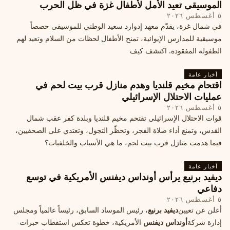
الموسيقى تعيد الأمل لأطفال غزة في ظل الحرب
٥ أغسطس ٢٠٢٦
في شمال غزة، يقدّم معهد إدوارد سعيد الوطني للموسيقى حصصاً
موسيقية للمدارس الإيوائية، تمنح الأطفال لحظات من السلام وتعيد لهم
الطفولة المفقودة. اكتشف كيف
أخبار عامة
اقتحام مخيم قلنديا وهدم منازل قرب بيت لحم في
عمليات الاحتلال الإسرائيلي
٥ أغسطس ٢٠٢٦
قوات الاحتلال الإسرائيلي تقتحم مخيم قلنديا وبلدة كفر عقب شمال
القدس، وتمنع أداء صلاة الفجر، وتحظّر التجول، وتعتدي على الصحفيين،
فيما هدمت منازل قرب بيت لحم، ما هي الأسباب والخلفيات؟
أخبار عامة
ديفيد برنيع يرأس أونداس ديفنس الأمريكية في توسع
دفاعي
٥ أغسطس ٢٠٢٦
أعلن عن تعيين
ديفيد برنيع
، رئيس الموساد السابق، رئيساً عالمياً ومجلس
إدارة شركة
أونداس ديفنس
الأمريكية، خطوة تعكس استقطاب خبرات