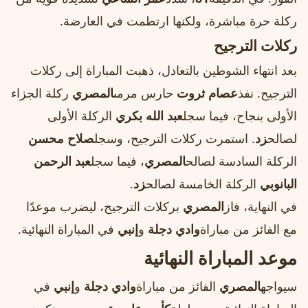
ركلة حرة مباشرة، ولكنها ارتطمت في العارضة.
ركلات الترجيح
بعد انتهاء الشوطين بالتعادل، ذهبت المباراة إلى ركلات
الترجيح. نفذ
عصام ثروت
حارس مرمى
المصري
ركلة الجزاء
الأولى بنجاح، فيما سجل
عبد الله بكري
الركلة الأولى
لصالح
زد
. استمرت ركلات الترجيح، وسجل
صلاح محسن
الركلة السادسة لصالح
المصري
، فيما سجل
عبد الرحمن
البانوبي
الركلة الخامسة لصالح
زد
.
في النهاية، فاز
المصري
بركلات الترجيح، ليضرب موعدًا
مع الفائز من مباراة
وادي دجلة
و
إنبي
في المباراة النهائية.
موعد المباراة النهائية
سيواجه
المصري
الفائز من مباراة
وادي دجلة
و
إنبي
في