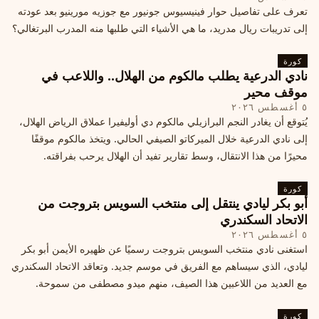
تعرف على تفاصيل حوار فينيسيوس جونيور مع جوزيه مورينيو بعد عودته
إلى تدريبات ريال مدريد، ما هي الأشياء التي طلبها منه المدرب البرتغالي؟
كورة
نادي الدرعية يطلب مالكوم من الهلال.. واللاعب في
موقف محير
٥ أغسطس ٢٠٢٦
يُتوقع أن يغادر النجم البرازيلي مالكوم دي أوليفيرا عملاق الرياض الهلال،
إلى نادي الدرعية خلال الميركاتو الصيفي الحالي. ويتخذ مالكوم موقفًا
محيرًا من هذا الانتقال، وسط تقارير تفيد أن الهلال يرحب بفراقته.
كورة
أبو بكر ليادي ينتقل إلى منتخب السويس بتروجت من
الاتحاد السكندري
٥ أغسطس ٢٠٢٦
استغنى نادي منتخب السويس بتروجت رسميًا عن ظهيره الأيمن أبو بكر
ليادي، الذي سيساهم مع الفريق في موسم جديد. وتعاقد الاتحاد السكندري
مع العديد من اللاعبين هذا الصيف، منهم ميدو مصطفى من سموحة.
كورة