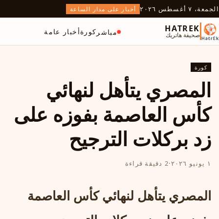
الجمعة، ٧ أغسطس ٢٠٢٦
أخبار على مدار الساعة
HATREK
كورة
أخبار عامة
مباشر
صحيفة هاتريك
كورة
المصري يتأهل لنهائي
كأس العاصمة بفوزه على
زد بركلات الترجيح
١ يونيو ٢٠٢٦
·
2 دقيقة قراءة
المصري يتأهل لنهائي كأس العاصمة