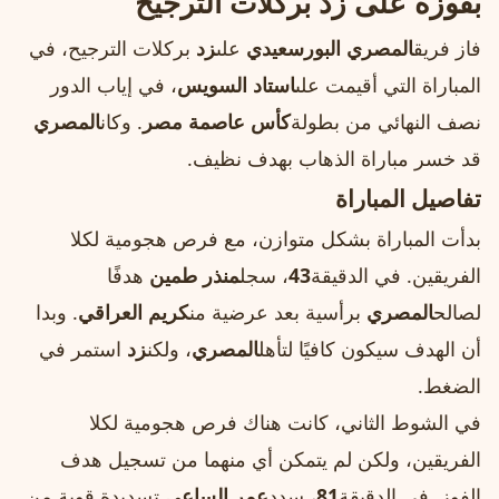
بفوزه على زد بركلات الترجيح
فاز فريق
المصري البورسعيدي
على
زد
بركلات الترجيح، في
المباراة التي أقيمت على
استاد السويس
، في إياب الدور
نصف النهائي من بطولة
كأس عاصمة مصر
. وكان
المصري
قد خسر مباراة الذهاب بهدف نظيف.
تفاصيل المباراة
بدأت المباراة بشكل متوازن، مع فرص هجومية لكلا
الفريقين. في الدقيقة
43
، سجل
منذر طمين
هدفًا
لصالح
المصري
برأسية بعد عرضية من
كريم العراقي
. وبدا
أن الهدف سيكون كافيًا لتأهل
المصري
، ولكن
زد
استمر في
الضغط.
في الشوط الثاني، كانت هناك فرص هجومية لكلا
الفريقين، ولكن لم يتمكن أي منهما من تسجيل هدف
الفوز. في الدقيقة
81
، سدد
عمر الساعي
تسديدة قوية من