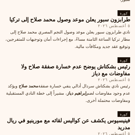
كورة
طرابزون سبور يعلن موعد وصول محمد صلاح إلى تركيا
٥ أغسطس ٢٠٢٦
نادي طرابزون سبور يعلن موعد وصول النجم المصري محمد صلاح إلى
مطار تركيا الساعة الثامنة مساءً، مع إجراءات أمان وتوجيهات للمتفرجين،
وتوقيع عقد جديد ومكافآت مالية.
كورة
رئيس بشكتاش يوضح عدم خسارة صفقة صلاح ولا
مفاوضات مع دياز
٥ أغسطس ٢٠٢٦
رئيس نادي بشكتاش سردال أدالي ينفي خسارة صفقة
محمد صلاح
ويؤكد
عدم وجود مفاوضات لضم
إبراهيم دياز
، مشيراً إلى خطة النادي المستقبلية
ومفاوضات محتملة أخرى.
كورة
فينيسيوس يكشف عن كواليس لقائه مع مورينيو في ريال
مدريد
٥ أغسطس ٢٠٢٦