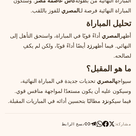
المباراة النهائية من بطولة
كأس عاصمة مصر
. وستكون
المباراة النهائية فرصة لـ
المصري
للفوز باللقب.
تحليل المباراة
أظهر
المصري
أداءً قويًا في المباراة، واستحق التأهل إلى
النهائي. فيما أظهر
زد
أيضًا أداءً قويًا، ولكن لم يكفِ
لصالحه.
ما هو المقبل؟
سيواجه
المصري
تحديات جديدة في المباراة النهائية،
وسيكون عليه أن يكون مستعدًا لمواجهة منافس قوي.
فيما سيكون
زد
مطالبًا بتحسين أدائه في المباريات المقبلة.
مشاركة:
نسخ الرابط