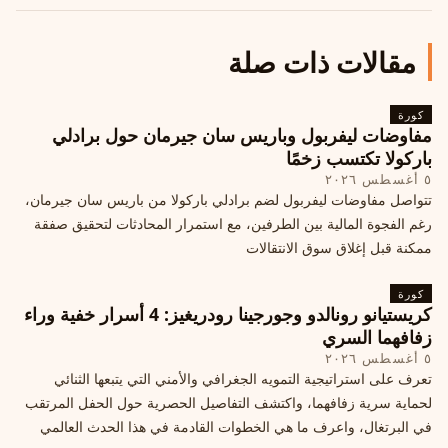
مقالات ذات صلة
كورة
مفاوضات ليفربول وباريس سان جيرمان حول برادلي
باركولا تكتسب زخمًا
٥ أغسطس ٢٠٢٦
تتواصل مفاوضات ليفربول لضم برادلي باركولا من باريس سان جيرمان،
رغم الفجوة المالية بين الطرفين، مع استمرار المحادثات لتحقيق صفقة
ممكنة قبل إغلاق سوق الانتقالات
كورة
كريستيانو رونالدو وجورجينا رودريغيز: 4 أسرار خفية وراء
زفافهما السري
٥ أغسطس ٢٠٢٦
تعرف على استراتيجية التمويه الجغرافي والأمني التي يتبعها الثنائي
لحماية سرية زفافهما، واكتشف التفاصيل الحصرية حول الحفل المرتقب
في البرتغال، واعرف ما هي الخطوات القادمة في هذا الحدث العالمي