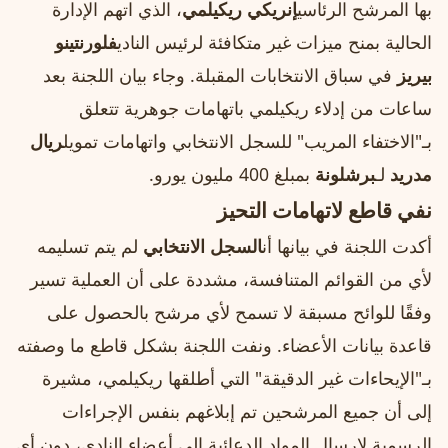
بها المرشح الرئاسي
إنريكي ريكيلمي
، الذي اتهم الإدارة
الحالية بمنح ميزات غير متكافئة لرئيس النادي
فلورنتينو
بيريز
في سباق الانتخابات المقبلة. وجاء بيان اللجنة بعد
ساعات من إدلاء ريكيلمي باتهامات جوهرية تتعلق
بـ"الاختفاء المريب" للسجل الانتخابي واتهامات تمويل
ريال
مدريد
لـ
برشلونة
بمبلغ 400 مليون يورو.
نفي قاطع لاتهامات التحيز
أكدت اللجنة في بيانها أن
السجل الانتخابي
لم يتم تسليمه
لأي من القوائم المتنافسة، مشددة على أن العملية تسير
وفقًا للوائح مسبقة لا تسمح لأي مرشح بالحصول على
قاعدة بيانات الأعضاء. ونفت اللجنة بشكل قاطع ما وصفته
بـ"الإيحاءات غير الدقيقة" التي أطلقها ريكيلمي، مشيرة
إلى أن جميع المرشحين تم إبلاغهم بنفس الإجراءات
الرسمية لإرسال المواد الدعائية إلى أعضاء النادي، دون أي