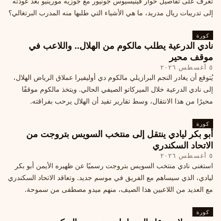
تعرف على تفاصيل حوار فينيسيوس جونيور مع جوزيه مورينيو بعد عودته
إلى تدريبات ريال مدريد، ما هي الأشياء التي طلبها منه المدرب البرتغالي؟
كورة
نادي الدرعية يطلب مالكوم من الهلال.. واللاعب في
موقف محير
٥ أغسطس ٢٠٢٦
يُتوقع أن يغادر النجم البرازيلي مالكوم دي أوليفيرا عملاق الرياض الهلال،
إلى نادي الدرعية خلال الميركاتو الصيفي الحالي. ويتخذ مالكوم موقفًا
محيرًا من هذا الانتقال، وسط تقارير تفيد أن الهلال يرحب بفراقته.
كورة
أبو بكر ليادي ينتقل إلى منتخب السويس بتروجت من
الاتحاد السكندري
٥ أغسطس ٢٠٢٦
استغنى نادي منتخب السويس بتروجت رسميًا عن ظهيره الأيمن أبو بكر
ليادي، الذي سيساهم مع الفريق في موسم جديد. وتعاقد الاتحاد السكندري
مع العديد من اللاعبين هذا الصيف، منهم ميدو مصطفى من سموحة.
كورة