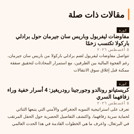
مقالات ذات صلة
كورة
مفاوضات ليفربول وباريس سان جيرمان حول برادلي
باركولا تكتسب زخمًا
٥ أغسطس ٢٠٢٦
تتواصل مفاوضات ليفربول لضم برادلي باركولا من باريس سان جيرمان،
رغم الفجوة المالية بين الطرفين، مع استمرار المحادثات لتحقيق صفقة
ممكنة قبل إغلاق سوق الانتقالات
كورة
كريستيانو رونالدو وجورجينا رودريغيز: 4 أسرار خفية وراء
زفافهما السري
٥ أغسطس ٢٠٢٦
تعرف على استراتيجية التمويه الجغرافي والأمني التي يتبعها الثنائي
لحماية سرية زفافهما، واكتشف التفاصيل الحصرية حول الحفل المرتقب
في البرتغال، واعرف ما هي الخطوات القادمة في هذا الحدث العالمي