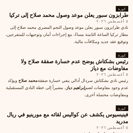
كورة
طرابزون سبور يعلن موعد وصول محمد صلاح إلى تركيا
٥ أغسطس ٢٠٢٦
نادي طرابزون سبور يعلن موعد وصول النجم المصري محمد صلاح إلى
مطار تركيا الساعة الثامنة مساءً، مع إجراءات أمان وتوجيهات للمتفرجين،
وتوقيع عقد جديد ومكافآت مالية.
كورة
رئيس بشكتاش يوضح عدم خسارة صفقة صلاح ولا
مفاوضات مع دياز
٥ أغسطس ٢٠٢٦
رئيس نادي بشكتاش سردال أدالي ينفي خسارة صفقة
محمد صلاح
ويؤكد
عدم وجود مفاوضات لضم
إبراهيم دياز
، مشيراً إلى خطة النادي المستقبلية
ومفاوضات محتملة أخرى.
كورة
فينيسيوس يكشف عن كواليس لقائه مع مورينيو في ريال
مدريد
٥ أغسطس ٢٠٢٦