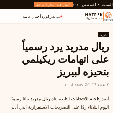
السبت، ٨ أغسطس ٢٠٢٦
أخبار على مدار الساعة
HATREK
كورة
أخبار عامة
مباشر
صحيفة هاتريك
كورة
ريال مدريد يرد رسمياً
على اتهامات ريكيلمي
بتحيزه لبيريز
٣ يونيو ٢٠٢٦
·
2 دقيقة قراءة
أصدرت
لجنة الانتخابات
التابعة لنادي
ريال مدريد
بيانًا رسميًا
اليوم الثلاثاء ردًا على التصريحات الاستفزازية التي أدلى