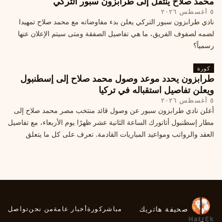
محمد صلاح ينتقل إلى طرابزون سبور التركي
٥ أغسطس ٢٠٢٦
نادي طرابزون سبور التركي يعلن بدء مفاوضاته مع محمد صلاح تمهيدا
لضمه لصفوف الفريق، ما هي تفاصيل الصفقة ومتى سيتم الإعلان عنها
رسمياً؟
كورة
طرابزون يحدد موعد وصول محمد صلاح إلى إسطنبول
ويعلن تفاصيل استقباله في تركيا
٥ أغسطس ٢٠٢٦
أعلن نادي طرابزون سبور عن وصول قائد منتخب مصر محمد صلاح إلى
مطار إسطنبول أتاتورك الساعة الثانية عشر ظهرًا يوم الأربعاء، مع تفاصيل
العقد والرواتب ومواعيد المباريات القادمة. تعرف على كل ما يتعلق
بالصفقة التركية الكبرى.
صحيفة هاتريك
مباشر
كورة
أخبار عامة
من نحن
تواصل