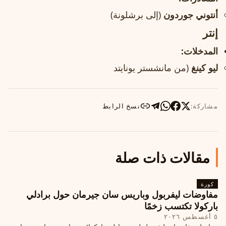
أنتوني جوردون
(إلى برشلونة)
إنتر
المدخلات:
ليو كينغ
(من مانشستر يونايتد
مشاركة:
نسخ الرابط
مقالات ذات صلة
كورة
مفاوضات ليفربول وباريس سان جيرمان حول برادلي
باركولا تكتسب زخمًا
٥ أغسطس ٢٠٢٦