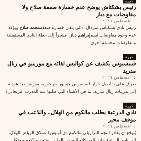
كورة
رئيس بشكتاش يوضح عدم خسارة صفقة صلاح ولا
مفاوضات مع دياز
٥ أغسطس ٢٠٢٦
رئيس نادي بشكتاش سردال أدالي ينفي خسارة صفقة
محمد صلاح
ويؤكد
عدم وجود مفاوضات لضم
إبراهيم دياز
، مشيراً إلى خطة النادي المستقبلية
ومفاوضات محتملة أخرى.
كورة
فينيسيوس يكشف عن كواليس لقائه مع مورينيو في ريال
مدريد
٥ أغسطس ٢٠٢٦
تعرف على تفاصيل حوار فينيسيوس جونيور مع جوزيه مورينيو بعد عودته
إلى تدريبات ريال مدريد، ما هي الأشياء التي طلبها منه المدرب البرتغالي؟
كورة
نادي الدرعية يطلب مالكوم من الهلال.. واللاعب في
موقف محير
٥ أغسطس ٢٠٢٦
يُتوقع أن يغادر النجم البرازيلي مالكوم دي أوليفيرا عملاق الرياض الهلال،
إلى نادي الدرعية خلال الميركاتو الصيفي الحالي. ويتخذ مالكوم موقفًا