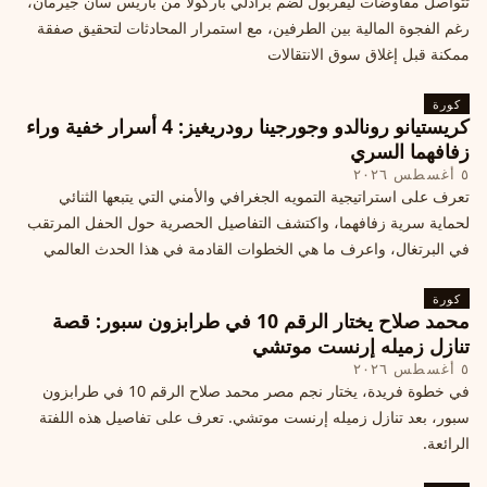
تتواصل مفاوضات ليفربول لضم برادلي باركولا من باريس سان جيرمان،
رغم الفجوة المالية بين الطرفين، مع استمرار المحادثات لتحقيق صفقة
ممكنة قبل إغلاق سوق الانتقالات
كورة
كريستيانو رونالدو وجورجينا رودريغيز: 4 أسرار خفية وراء
زفافهما السري
٥ أغسطس ٢٠٢٦
تعرف على استراتيجية التمويه الجغرافي والأمني التي يتبعها الثنائي
لحماية سرية زفافهما، واكتشف التفاصيل الحصرية حول الحفل المرتقب
في البرتغال، واعرف ما هي الخطوات القادمة في هذا الحدث العالمي
كورة
محمد صلاح يختار الرقم 10 في طرابزون سبور: قصة
تنازل زميله إرنست موتشي
٥ أغسطس ٢٠٢٦
في خطوة فريدة، يختار نجم مصر محمد صلاح الرقم 10 في طرابزون
سبور، بعد تنازل زميله إرنست موتشي. تعرف على تفاصيل هذه اللفتة
الرائعة.