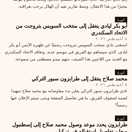
محيرًا من هذا الانتقال، وسط تقارير تفيد أن الهلال يرحب بفراقته.
كورة
أبو بكر ليادي ينتقل إلى منتخب السويس بتروجت من
الاتحاد السكندري
٥ أغسطس ٢٠٢٦
استغنى نادي منتخب السويس بتروجت رسميًا عن ظهيره الأيمن أبو بكر
ليادي، الذي سيساهم مع الفريق في موسم جديد. وتعاقد الاتحاد السكندري
مع العديد من اللاعبين هذا الصيف، منهم ميدو مصطفى من سموحة.
كورة
محمد صلاح ينتقل إلى طرابزون سبور التركي
٥ أغسطس ٢٠٢٦
نادي طرابزون سبور التركي يعلن بدء مفاوضاته مع محمد صلاح تمهيدا
لضمه لصفوف الفريق، ما هي تفاصيل الصفقة ومتى سيتم الإعلان عنها
رسمياً؟
كورة
طرابزون يحدد موعد وصول محمد صلاح إلى إسطنبول
ويعلن تفاصيل استقباله في تركيا