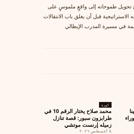
حويل طموحاته إلى واقعٍ ملموسٍ على
 الاستراتيجية قبل أن يغلق باب الانتقالات
مة في مسيرة المدرب الإيطالي
كورة
نا
محمد صلاح يختار الرقم 10 في
ة وراء
طرابزون سبور: قصة تنازل
زميله إرنست موتشي
٥ أغسطس ٢٠٢٦