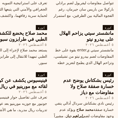
تتواصل مفاوضات ليفربول لضم برادلي
تعرف على استراتيجية التمويه
باركولا من باريس سان جيرمان، رغم
الجغرافي والأمني التي يتبعها الث
الفجوة المالية بين الطرفين، مع استمرار
لحماية سرية زفافهما، واكتشف
المحادثات لتحقيق صفقة ممكنة قبل
التفاصيل الحصرية حول الحفل 
كورة
إغلاق سوق الانتقالات
كورة
في البرتغال، واعرف ما هي ال
مانشستر سيتي يزاحم الهلال
محمد صلاح يخضع للكش
القادمة في هذا الحدث العالمي
على بيدرو نيتو
الطبي في طرابزون سبو
٥ أغسطس ٢٠٢٦
٥ أغسطس ٢٠٢٦
مانشستر سيتي يenter بقوة على خط
يستعد محمد صلاح لإجراء إلى 
المفاوضات لضم بيدرو نيتو من تشيلسي،
الطبي تمهيدا للانتقال إلى طراب
وتزاحم الهلال الذي يطمح لتعزيز خطه
سبور.
الهجومي، ما هي تفاصيل الصفقة؟
كورة
كورة
رئيس بشكتاش يوضح عدم
فينيسيوس يكشف عن كو
خسارة صفقة صلاح ولا
لقائه مع مورينيو في ريال
مفاوضات مع دياز
٥ أغسطس ٢٠٢٦
تعرف على تفاصيل حوار فينيس
٥ أغسطس ٢٠٢٦
رئيس نادي بشكتاش سردال أدالي ينفي
جونيور مع جوزيه مورينيو بعد عو
خسارة صفقة
محمد صلاح
ويؤكد عدم
تدريبات ريال مدريد، ما هي الأشي
وجود مفاوضات لضم
إبراهيم دياز
، مشيراً
طلبها منه المدرب البرتغالي؟