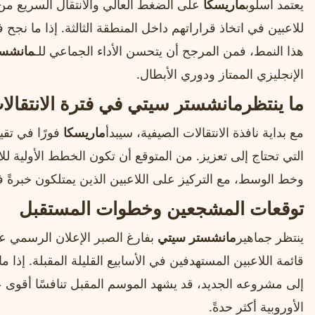
يعتمد أسلوب
ماريسكا
على الضغط العالي والانتقال السريع من 
للاعبين في اتخاذ قراراتهم داخل المنطقة الثالثة. إذا ما نجح 
هذا النمط، فمن المرجح أن يتحسن الأداء الجماعي للـ
مانشست
الإنجليزي الممتاز ودوري الأبطال.
ما ينتظر
مانشستر سيتي
في فترة الانتقالا
مع بداية نافذة الانتقالات الصيفية، سيبدأ
ماريسكا
فورًا في تقيي
التي تحتاج إلى تعزيز. من المتوقع أن تكون الخطط الأولية لل
وخط الوسط، مع التركيز على اللاعبين الذين يمتلكون خبرةً
توقعات المشجعين وخطوات المستقبل
ينتظر جماهير
مانشستر سيتي
بفارغ الصبر الإعلان الرسمي عن
قائمة اللاعبين المستهدفين في الأسابيع القليلة المقبلة. إذا م
إلى مشروعه الجديد، قد يشهد الموسم المقبل تنافسًا أقوى ع
الأوروبية أكثر حدةً.