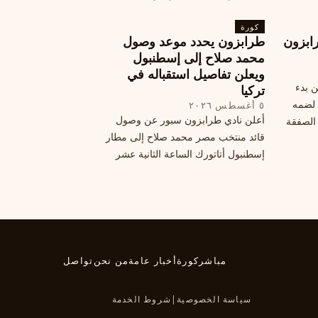
الحالي. ويتخذ مالكوم موقفًا محيرًا من
كورة
هذا الانتقال، وسط تقارير تفيد أن الهلال
ابزون
طرابزون يحدد موعد وصول
يرحب بفراقته.
محمد صلاح إلى إسطنبول
ويعلن تفاصيل استقباله في
ن بدء
تركيا
 لضمه
٥ أغسطس ٢٠٢٦
أعلن نادي طرابزون سبور عن وصول
الصفقة
قائد منتخب مصر محمد صلاح إلى مطار
إسطنبول أتاتورك الساعة الثانية عشر
ظهرًا يوم الأربعاء، مع تفاصيل العقد
والرواتب ومواعيد المباريات القادمة.
تعرف على كل ما يتعلق بالصفقة
التركية الكبرى.
مباشر
كورة
أخبار عامة
من نحن
تواصل
سياسة الخصوصية
|
شروط الخدمة