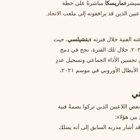
 سيشرف
ماريسكا
مباشرةً على خطة
اعبين الذين قد يرافقونه إلى ملعب الاتحاد.
ه الفنية خلال فترته في
تشيلسي
، حيث
تولى قيادة الفريق في ستامفورد بريدج من عام ٢٠٢٠ إلى ٢٠٢٢. خلال تلك الفترة، نجح في دمج
 تحسين الأداء الجماعي وتسجيل عددٍ
ملحوظ من الأهداف. أبرز إنجازاته تشمل فوز الفريق بدوري الأبطال الأوروبي في موسم ٢٠٢١،
ي
عض اللاعبين الذين تركوا بصمةً فنية
بين هؤلاء:
قد أشار مدربه السابق إلى أنه يمتلك