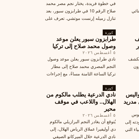
في خطوة فريدة، يختار نجم مصر محمد
نائي
صلاح الرقم 10 في طرابزون سبور، بعد
تنازل زميله إرنست موتشي. تعرف على
المرتقب
تفاصيل هذه اللفتة الرائعة.
خطوات
كورة
ف
طرابزون سبور يعلن موعد
ر
وصول محمد صلاح إلى تركيا
٥ أغسطس ٢٠٢٦
الكشف
نادي طرابزون سبور يعلن موعد وصول
زون
النجم المصري محمد صلاح إلى مطار
تركيا الساعة الثامنة مساءً، مع إجراءات
أمان وتوجيهات للمتفرجين، وتوقيع عقد
كورة
جديد ومكافآت مالية.
اليس
نادي الدرعية يطلب مالكوم من
 مدريد
الهلال.. واللاعب في موقف
محير
يوس
٥ أغسطس ٢٠٢٦
يُتوقع أن يغادر النجم البرازيلي مالكوم
دته إلى
دي أوليفيرا عملاق الرياض الهلال، إلى
اء التي
نادي الدرعية خلال الميركاتو الصيفي