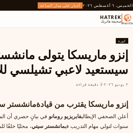
الخميس، ٦ أغسطس ٢٠٢٦
أخبار على مدار الساعة
HATREK
صحيفة هاتريك
كورة
إنزو ماريسكا يتولى مانشس
سيستعيد لاعبي تشيلسي للا
٢ يونيو ٢٠٢٦
·
3 دقيقة قراءة
إنزو ماريسكا
يقترب من قيادة
مانشستر س
أعلن الصحفي الإيطالي
فابريزيو رومانو
في بيانٍ حصري أن الم
سنوات لتولي مهام التدريب في
مانشستر سيتي
، محليًا خلفًا ل