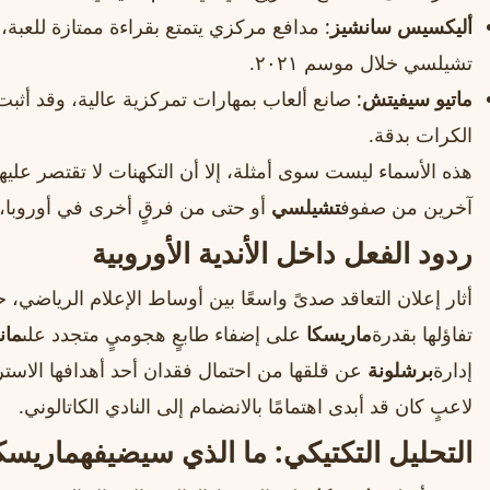
أليكسيس سانشيز
: مدافع مركزي يتمتع بقراءة ممتازة للعبة، 
تشيلسي خلال موسم ٢٠٢١.
ماتيو سيفيتش
: صانع ألعاب بمهارات تمركزية عالية، وقد أثبت 
الكرات بدقة.
هذه الأسماء ليست سوى أمثلة، إلا أن التكهنات لا تقتصر عليها
آخرين من صفوف
تشيلسي
أو حتى من فرقٍ أخرى في أوروبا، ب
ردود الفعل داخل الأندية الأوروبية
أثار إعلان التعاقد صدىً واسعًا بين أوساط الإعلام الرياض
تفاؤلها بقدرة
ماريسكا
على إضفاء طابعٍ هجوميٍ متجدد على
مان
إدارة
برشلونة
عن قلقها من احتمال فقدان أحد أهدافها الاسترا
لاعبٍ كان قد أبدى اهتمامًا بالانضمام إلى النادي الكاتالوني.
التحليل التكتيكي: ما الذي سيضيفه
ماريسك