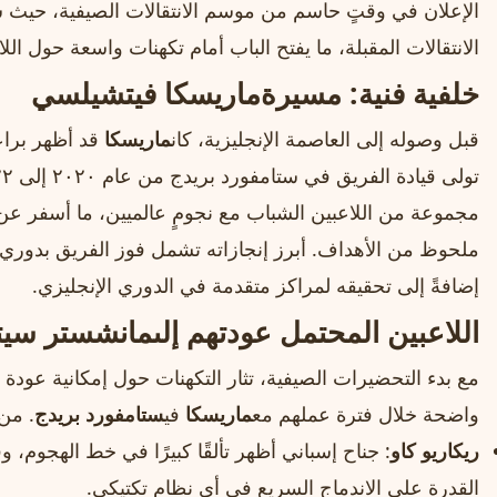
الإعلان في وقتٍ حاسم من موسم الانتقالات الصيفية، حيث
الانتقالات المقبلة، ما يفتح الباب أمام تكهنات واسعة حول الل
خلفية فنية: مسيرة
ماريسكا
في
تشيلسي
قبل وصوله إلى العاصمة الإنجليزية، كان
ماريسكا
قد أظهر براعت
مجموعة من اللاعبين الشباب مع نجومٍ عالميين، ما أسفر عن
إضافةً إلى تحقيقه لمراكز متقدمة في الدوري الإنجليزي.
اللاعبين المحتمل عودتهم إلى
مانشستر سيت
مع بدء التحضيرات الصيفية، تثار التكهنات حول إمكانية عودة ب
واضحة خلال فترة عملهم مع
ماريسكا
في
ستامفورد بريدج
. من 
ريكاريو كاو
: جناح إسباني أظهر تألقًا كبيرًا في خط الهجوم، و
القدرة على الاندماج السريع في أي نظام تكتيكي.