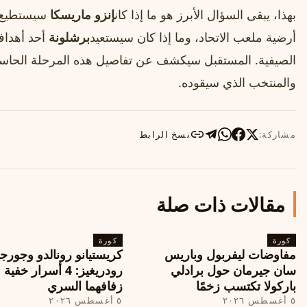
بهذا، يبقى السؤال الأبرز هو ما إذا كان
إنزو ماريسكا
سيستطيع ت
أرضية ملعب الاتحاد، وما إذا كان سيستعيد
برشلونة
أحد أهدافه
الصيفية. المستقبل سيكشف عن تفاصيل هذه المرحلة الحاس
والمنتخب الذي سيقوده.
مشاركة:
نسخ الرابط
مقالات ذات صلة
كورة
كورة
مفاوضات ليفربول وباريس
كريستيانو رونالدو وجورجي
سان جيرمان حول برادلي
رودريغيز: 4 أسرار خفي
باركولا تكتسب زخمًا
زفافهما السري
٥ أغسطس ٢٠٢٦
٥ أغسطس ٢٠٢٦