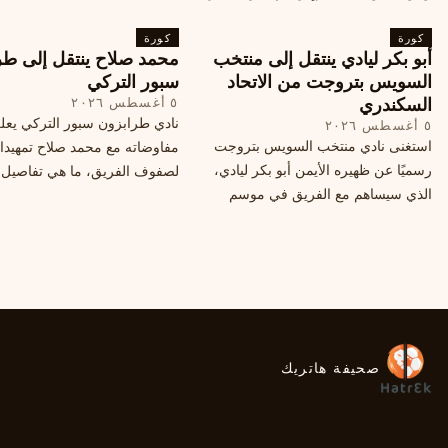
إلى خطة النادي المستقبلية ومفاوضات
كورة
محتملة أخرى.
كورة
أبو بكر ليادي ينتقل إلى منتخب
محمد صلاح ينتقل إلى طر
السويس بتروجت من الاتحاد
سبور التركي
السكندري
٥ أغسطس ٢٠٢٦
نادي طرابزون سبور التركي يعل
٥ أغسطس ٢٠٢٦
استغنى نادي منتخب السويس بتروجت
مفاوضاته مع محمد صلاح تمهيدا
رسميًا عن ظهيره الأيمن أبو بكر ليادي،
لصفوف الفريق، ما هي تفاصيل 
الذي سيساهم مع الفريق في موسم
ومتى سيتم الإعلان عنها رسمياً؟
جديد. وتعاقد الاتحاد السكندري مع العديد
من اللاعبين هذا الصيف، منهم ميدو
مصطفى من سموحة.
صحيفة هاتريك