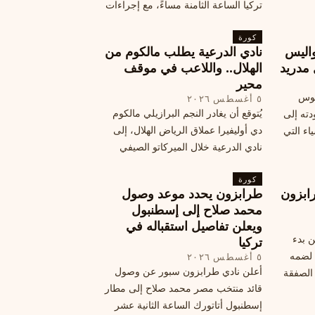
تركيا الساعة الثامنة مساءً، مع إجراءات
أمان وتوجيهات للمتفرجين، وتوقيع عقد
كورة
جديد ومكافآت مالية.
اليس
نادي الدرعية يطلب مالكوم من
 مدريد
الهلال.. واللاعب في موقف
محير
يوس
٥ أغسطس ٢٠٢٦
يُتوقع أن يغادر النجم البرازيلي مالكوم
دته إلى
دي أوليفيرا عملاق الرياض الهلال، إلى
اء التي
نادي الدرعية خلال الميركاتو الصيفي
الحالي. ويتخذ مالكوم موقفًا محيرًا من
كورة
هذا الانتقال، وسط تقارير تفيد أن الهلال
ابزون
طرابزون يحدد موعد وصول
يرحب بفراقته.
محمد صلاح إلى إسطنبول
ويعلن تفاصيل استقباله في
ن بدء
تركيا
 لضمه
٥ أغسطس ٢٠٢٦
أعلن نادي طرابزون سبور عن وصول
الصفقة
قائد منتخب مصر محمد صلاح إلى مطار
إسطنبول أتاتورك الساعة الثانية عشر