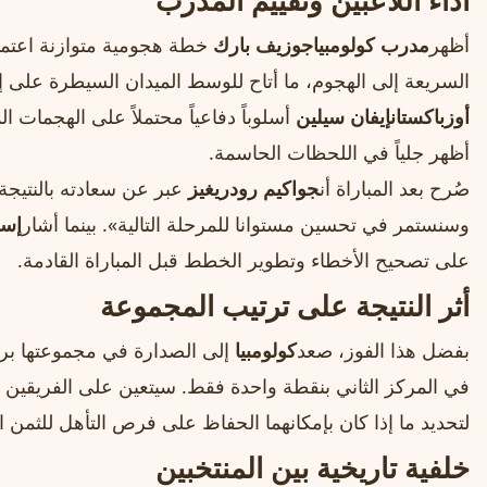
أداء اللاعبين وتقييم المدرب
أظهر
مدرب كولومبيا
جوزيف بارك
خطة هجومية متوازنة اعتمد
السريعة إلى الهجوم، ما أتاح للوسط الميدان السيطرة على إيقا
أوزباكستان
إيفان سيلين
أسلوباً دفاعياً محتملاً على الهجمات 
أظهر جلياً في اللحظات الحاسمة.
صُرح بعد المباراة أن
جواكيم رودريغيز
عبر عن سعادته بالنتيجة، ق
وسنستمر في تحسين مستوانا للمرحلة التالية». بينما أشار
إسم
على تصحيح الأخطاء وتطوير الخطط قبل المباراة القادمة.
أثر النتيجة على ترتيب المجموعة
بفضل هذا الفوز، صعد
كولومبيا
إلى الصدارة في مجموعتها برص
في المركز الثاني بنقطة واحدة فقط. سيتعين على الفريقين 
لتحديد ما إذا كان بإمكانهما الحفاظ على فرص التأهل للثمن ال
خلفية تاريخية بين المنتخبين