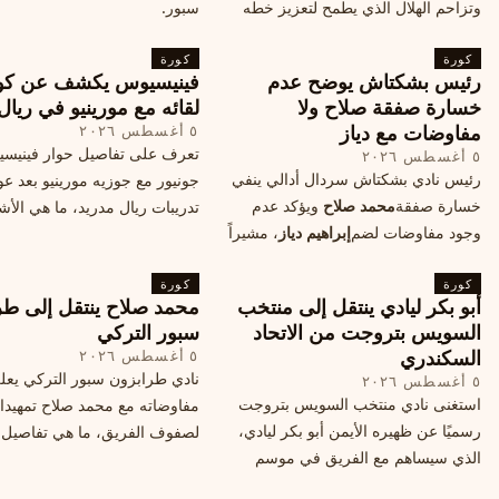
وتزاحم الهلال الذي يطمح لتعزيز خطه
سبور.
الهجومي، ما هي تفاصيل الصفقة؟
كورة
كورة
رئيس بشكتاش يوضح عدم
فينيسيوس يكشف عن كو
خسارة صفقة صلاح ولا
لقائه مع مورينيو في ريال
مفاوضات مع دياز
٥ أغسطس ٢٠٢٦
تعرف على تفاصيل حوار فينيس
٥ أغسطس ٢٠٢٦
رئيس نادي بشكتاش سردال أدالي ينفي
جونيور مع جوزيه مورينيو بعد عو
خسارة صفقة
محمد صلاح
ويؤكد عدم
تدريبات ريال مدريد، ما هي الأشي
وجود مفاوضات لضم
إبراهيم دياز
، مشيراً
طلبها منه المدرب البرتغالي؟
إلى خطة النادي المستقبلية ومفاوضات
كورة
محتملة أخرى.
كورة
أبو بكر ليادي ينتقل إلى منتخب
محمد صلاح ينتقل إلى طر
السويس بتروجت من الاتحاد
سبور التركي
السكندري
٥ أغسطس ٢٠٢٦
نادي طرابزون سبور التركي يعل
٥ أغسطس ٢٠٢٦
استغنى نادي منتخب السويس بتروجت
مفاوضاته مع محمد صلاح تمهيدا
رسميًا عن ظهيره الأيمن أبو بكر ليادي،
لصفوف الفريق، ما هي تفاصيل 
الذي سيساهم مع الفريق في موسم
ومتى سيتم الإعلان عنها رسمياً؟
جديد. وتعاقد الاتحاد السكندري مع العديد