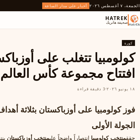
الجمعة، ٧ أغسطس ٢٠٢٦
أخبار على مدار الساعة
HATREK
صحيفة هاتريك
كورة
افتتاح مجموعة كأس العالم 2026
١٨ يونيو ٢٠٢٦
·
3 دقيقة قراءة
فوز كولومبيا على أوزباكستان بثلاثة أهد
الجولة الأولى
حقق
منتخب كولومبيا
انتصاراً واضحاً على
منتخب أوزباكستان
بنت