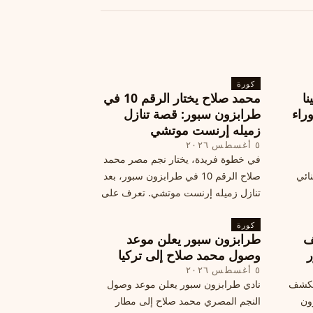
كورة
نا
محمد صلاح يختار الرقم 10 في
ة وراء
طرابزون سبور: قصة تنازل
زميله إرنست موتشي
٥ أغسطس ٢٠٢٦
في خطوة فريدة، يختار نجم مصر محمد
نائي
صلاح الرقم 10 في طرابزون سبور، بعد
تنازل زميله إرنست موتشي. تعرف على
المرتقب
تفاصيل هذه اللفتة الرائعة.
خطوات
كورة
ف
طرابزون سبور يعلن موعد
ر
وصول محمد صلاح إلى تركيا
٥ أغسطس ٢٠٢٦
الكشف
نادي طرابزون سبور يعلن موعد وصول
زون
النجم المصري محمد صلاح إلى مطار