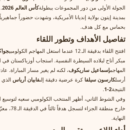
الجولة الأولى من دور المجموعات ببطولة
كأس العالم 2026
.
بمدينة إيتون بولاية إنديانا الأمريكية، وشهدت حضوراً جماهيريا
بحماس مع كل هدف.
تفاصيل الأهداف وتطور اللقاء
افتتح اللقاء بدقيقة الـ 12 عندما استغل المهاجم الكولومبي
جواك
المهاجم
إسماعيل ساريكوف
، لكنه لم يغير مسار المباراة. عادت
أرسل
كارسون سيلفا
كرة عرضية دقيقة إلى
فابيان أرياس
الذي ل
النتيجة
2-1
.
وفي الشوط الثاني، أظهر المنتخب الكولومبي سعيه لتوسيع ا
خارج منطقة ا
النهاية.