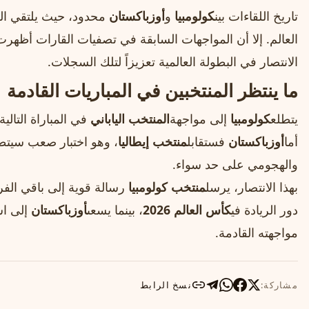
تاريخ اللقاءات بين
كولومبيا
و
أوزباكستان
محدود، حيث يلتقي الف
العالم. إلا أن المواجهات السابقة في تصفيات القارات أظهرت ت
الانتصار في البطولة العالمية تعزيزاً لتلك السجلات.
ما ينتظر المنتخبين في المباريات القادمة
يتطلع
كولومبيا
إلى مواجهة
المنتخب الياباني
في المباراة التالي
أما
أوزباكستان
فستقابل
منتخب إيطاليا
، وهو اختبار صعب سيتط
والهجومي على حد سواء.
بهذا الانتصار، يرسل
منتخب كولومبيا
رسالة قوية إلى باقي الف
دور الريادة في
كأس العالم 2026
، بينما يسعى
أوزباكستان
إلى اس
مواجهته القادمة.
مشاركة:
نسخ الرابط