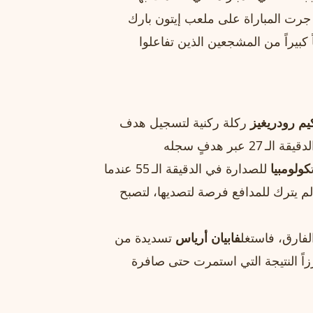
 جرت المباراة على ملعب إيتون بارك
ً كبيراً من المشجعين الذين تفاعلوا
يم رودريغيز
ركلة ركنية لتسجيل هدف
مبكر أتاح لبلاده السيطرة النفسية. استجاب أوزباكستان في الدقيقة الـ 27 عبر هدفٍ سجله
كولومبيا
للصدارة في الدقيقة الـ 55 عندما
م يترك للمدافع فرصة لتصديها، لتصبح
لفارق، فاستغل
فابيان أرياس
تسديدة من
لجزاء لتسجل هدفاً ثالثاً في الدقيقة الـ 78، معزّزاً النتيجة التي استمرت حتى صافرة