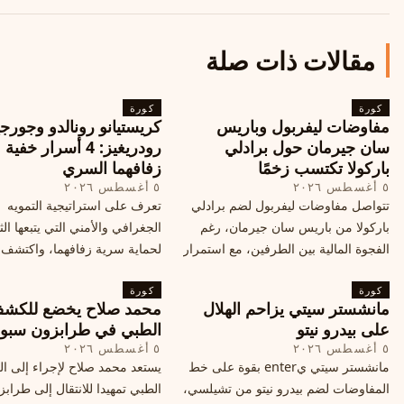
مقالات ذات صلة
كورة
كورة
مفاوضات ليفربول وباريس
كريستيانو رونالدو وجورجي
سان جيرمان حول برادلي
رودريغيز: 4 أسرار خفي
باركولا تكتسب زخمًا
زفافهما السري
٥ أغسطس ٢٠٢٦
٥ أغسطس ٢٠٢٦
تتواصل مفاوضات ليفربول لضم برادلي
تعرف على استراتيجية التمويه
باركولا من باريس سان جيرمان، رغم
الجغرافي والأمني التي يتبعها الث
الفجوة المالية بين الطرفين، مع استمرار
لحماية سرية زفافهما، واكتشف
المحادثات لتحقيق صفقة ممكنة قبل
التفاصيل الحصرية حول الحفل 
كورة
إغلاق سوق الانتقالات
كورة
في البرتغال، واعرف ما هي ال
مانشستر سيتي يزاحم الهلال
محمد صلاح يخضع للكش
القادمة في هذا الحدث العالمي
على بيدرو نيتو
الطبي في طرابزون سبو
٥ أغسطس ٢٠٢٦
٥ أغسطس ٢٠٢٦
مانشستر سيتي يenter بقوة على خط
يستعد محمد صلاح لإجراء إلى 
المفاوضات لضم بيدرو نيتو من تشيلسي،
الطبي تمهيدا للانتقال إلى طراب