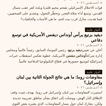
٥ أغسطس ٢٠٢٦
قوات الاحتلال الإسرائيلي تقتحم مخيم قلنديا وبلدة كفر عقب شمال
القدس، وتمنع أداء صلاة الفجر، وتحظّر التجول، وتعتدي على الصحفيين،
فيما هدمت منازل قرب بيت لحم، ما هي الأسباب والخلفيات؟
أخبار عامة
ديفيد برنيع يرأس أونداس ديفنس الأمريكية في توسع
دفاعي
٥ أغسطس ٢٠٢٦
أعلن عن تعيين
ديفيد برنيع
، رئيس الموساد السابق، رئيساً عالمياً ومجلس
إدارة شركة
أونداس ديفنس
الأمريكية، خطوة تعكس استقطاب خبرات
إسرائيليّة لتوسيع حضورها في قطاع التكنولوجيا الدفاعية عالمياً.
أخبار عامة
مفاوضات روما: ما هي نتائج الجولة الثانية بين لبنان
وإسرائيل؟
٥ أغسطس ٢٠٢٦
استمرت المفاوضات بين لبنان وإسرائيل في روما، بهدف تثبيت وقف
الإطلاق النار الهش، ووصلت إلى اتفاق بشأن مناطق تجريبية جديدة.
ولكن، يتعارك لبنان حول مسار المفاوضات، الذي يعتبره بعض القوى