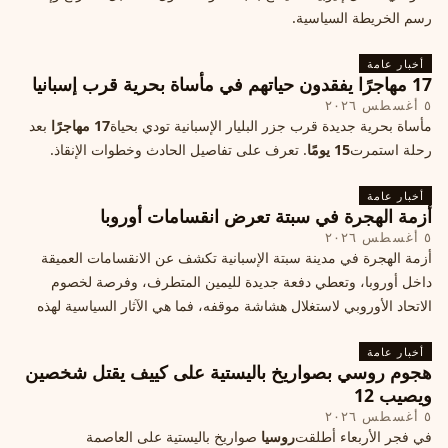
رسم الخريطة السياسية.
أخبار عامة
17 مهاجرًا يفقدون حياتهم في مأساة بحرية قرب إسبانيا
٥ أغسطس ٢٠٢٦
مأساة بحرية جديدة قرب جزر البليار الإسبانية تودي بحياة
17 مهاجرًا
بعد
رحلة استمرت
15 يومًا
. تعرف على تفاصيل الحادث وخطوات الإنقاذ.
أخبار عامة
أزمة الهجرة في سبتة تعرض انقسامات أوروبا
٥ أغسطس ٢٠٢٦
أزمة الهجرة في مدينة سبتة الإسبانية تكشف عن الانقسامات العميقة
داخل أوروبا، وتعطي دفعة جديدة لليمين المتطرف، وفرصة لخصوم
الاتحاد الأوروبي لاستغلال هشاشة موقفه، فما هي الآثار السياسية لهذه
الأزمة؟
أخبار عامة
هجوم روسي بصواريخ باليستية على كييف يقتل شخصين
ويصيب 12
٥ أغسطس ٢٠٢٦
في فجر الأربعاء أطلقت
روسيا
صواريخ باليستية على العاصمة