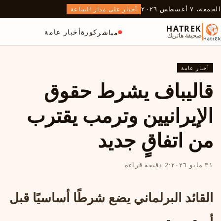
الجمعة، ٧ أغسطس ٢٠٢٦
أخبار على مدار الساعة
HATREK
كورة
أخبار عامة
مباشر
صحيفة هاتريك
أخبار عامة
قاليباف يشرط حقوق
الإيرانيين وترمب يقترب
من اتفاقٍ جديد
٣١ مايو ٢٠٢٦
·
2 دقيقة قراءة
القائد البرلماني يضع شرطًا أساسيًا قبل