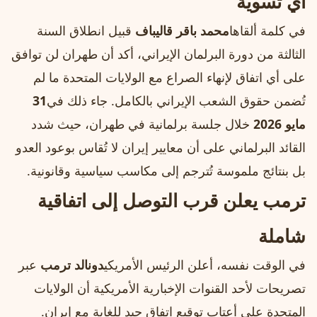
أي تسوية
في كلمة ألقاها
محمد باقر قاليباف
قبيل انطلاق السنة
الثالثة من دورة البرلمان الإيراني، أكد أن طهران لن توافق
على أي اتفاق لإنهاء الصراع مع الولايات المتحدة ما لم
تُضمن حقوق الشعب الإيراني بالكامل. جاء ذلك في
31
مايو 2026
خلال جلسة برلمانية في طهران، حيث شدد
القائد البرلماني على أن معايير إيران لا تُقاس بوعود العدو
بل بنتائج ملموسة تُترجم إلى مكاسب سياسية وقانونية.
ترمب يعلن قرب التوصل إلى اتفاقية
شاملة
في الوقت نفسه، أعلن الرئيس الأمريكي
دونالد ترمب
عبر
تصريحات لأحد القنوات الإخبارية الأمريكية أن الولايات
المتحدة على أعتاب توقيع اتفاق جيد للغاية مع إيران.