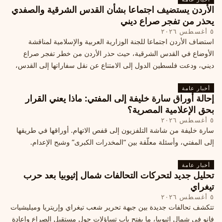
الأردن يستضيف اجتماعا بشأن القدس الشرقية والصفدي
يحذر من تفجر صراع ديني
٥ أغسطس ٢٠٢٦
استضاف الأردن اجتماعا للجنة الوزارية العربية والإسلامية لمناقشة
الأوضاع في القدس الشرقية، حيث حذر الأردن من خطر تفجر صراع
ديني، ودعت فلسطين الدول إلى الامتناع عن نقل سفاراتها إلى القدس،
ما يزيد التوتر في المنطقة
أخبار عامة
إحالة أوراق سارة خليفة إلى المفتي: ماذا يعني القرار
بحق الإعلامية المصرية؟
٥ أغسطس ٢٠٢٦
سارة خليفة من شاشة التلفزيون إلى قفص الاتهام. أوراقها في طريقها
إلى المفتي، وأسئلة معلّقة بين “المخدرات الكبرى” وشبح الإعدام.
أخبار عامة
تحليل جديد لتحركات التحالفات شمال إثيوبيا بعد حرب
تيغراي
٥ أغسطس ٢٠٢٦
تتكشف تحالفات جديدة بين جبهة تحرير شعب تيغراي وإريتريا وميليشيات
فانو في شمال إثيوبيا، ما يفتح باب تساؤلات حول مستقبل الصراع وإعادة