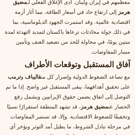
معظمهم في إيران ولبنان. أدى الإغلاق الفعلي لـ
مضيق
هرمز
إلى ارتفاع حاد في أسعار الطاقة، مما أثار أزمة
اقتصادية عالمية. وقد استمرت الجهود الدبلوماسية، بما
في ذلك جولة محادثات ترعاها باكستان لتمديد التهدئة لمدة
ستين يومًا، في محاولة للحد من تصعيد العنف وتأمين
مسار للمفاوضات.
آفاق المستقبل وتوقعات الأطراف
مع تصاعد الضغوط الدولية وإصرار كل من
قاليباف
و
ترمب
على تحقيق أهدافهما، يبقى المستقبل غير واضح. إذا ما تم
التوصل إلى اتفاق يضمن حقوق الإيرانيين ويشمل رفع
الحصار عن
مضيق هرمز
، قد تشهد المنطقة استقرارًا نسبيًا
وتخفيفًا للضغوط الاقتصادية. وإلا، قد تستمر المفاوضات
في مرحلة تبادل الشروط، ما يطيل أمد التوتر ويؤخر أي