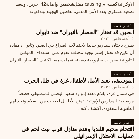
الأوكرانية
كييف
، م causing مقتل
شخصين
وإصابة
12
آخرين، وسط
تصعيد عسكري يهدد الأمن المدني. تفاصيل الهجوم وتداعياته.
أخبار عامة
الصين قد تختار "الحصار بالنيران" ضد تايوان
٥ أغسطس ٢٠٢٦
يطرح باحثان سيناريو جديدا لاحتمالات الصراع بين الصين وتايوان، مفاده
أن بكين قد تختار إستراتيجية مختلفة تقوم على استهداف الموانئ
التايوانية بضربات صاروخية دقيقة، فيما يسميه الكاتبان "الحصار بالنيران
أخبار عامة
الموسيقى تعيد الأمل لأطفال غزة في ظل الحرب
٥ أغسطس ٢٠٢٦
في شمال غزة، يقدّم معهد إدوارد سعيد الوطني للموسيقى حصصاً
موسيقية للمدارس الإيوائية، تمنح الأطفال لحظات من السلام وتعيد لهم
الطفولة المفقودة. اكتشف كيف
أخبار عامة
اقتحام مخيم قلنديا وهدم منازل قرب بيت لحم في
عمليات الاحتلال الإسرائيلي