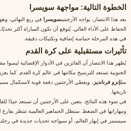
الخطوة التالية: مواجهة سويسرا
بعد هذا الانتصار، يواجه الأرجنتين
سويسرا
في ربع النهائي، وهو م
الحفاظ على الأداء العالي. يُتوقع أن تكون المباراة أكثر تحديً
في هذه المرحلة حماسة إضافية وتكتيكات دقيقة.
تأثيرات مستقبلية على كرة القدم
يُظهر هذا الانتصار أن الفائزين في الأدوار الإقصائية ليسوا م
الجنوبية تستعد للترسيخ مكانتها في عالم كرة القدم. كما يعزز 
مثل
إنزو فرنانديز
، ويعطي الأرجنتين دفعة قوية لاستكمال مسي
تاريخها.
في ضوء هذه النتائج، يتعين على الأرجنتين أن تستعد جيدًا للق
ومهاراتها في الضغط. ستظل الجماهير العالمية تنتظر بفارغ ال
سيستمر في إبهار العالم، أو سيواجه تحديات جديدة في رحلته