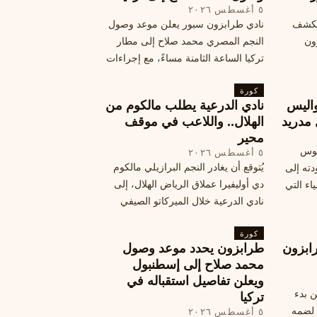
٥ أغسطس ٢٠٢٦
الكشف
نادي طرابزون سبور يعلن موعد وصول
زون
النجم المصري محمد صلاح إلى مطار
تركيا الساعة الثامنة مساءً، مع إجراءات
أمان وتوجيهات للمتفرجين، وتوقيع عقد
كورة
جديد ومكافآت مالية.
اليس
نادي الدرعية يطلب مالكوم من
 مدريد
الهلال.. واللاعب في موقف
محير
يوس
٥ أغسطس ٢٠٢٦
يُتوقع أن يغادر النجم البرازيلي مالكوم
دته إلى
دي أوليفيرا عملاق الرياض الهلال، إلى
اء التي
نادي الدرعية خلال الميركاتو الصيفي
الحالي. ويتخذ مالكوم موقفًا محيرًا من
كورة
هذا الانتقال، وسط تقارير تفيد أن الهلال
ابزون
طرابزون يحدد موعد وصول
يرحب بفراقته.
محمد صلاح إلى إسطنبول
ويعلن تفاصيل استقباله في
ن بدء
تركيا
 لضمه
٥ أغسطس ٢٠٢٦