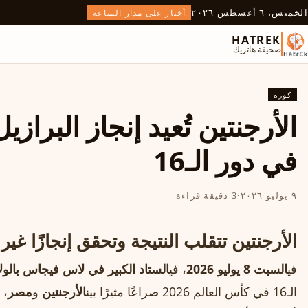
الخميس، ٦ أغسطس ٢٠٢٦
أخبار على مدار الساعة
HATREK
صحيفة هاتريك
كورة
في دور الـ16
٩ يوليو ٢٠٢٦
·
3 دقيقة قراءة
الأرجنتين تتقلب النتيجة وتحقق إنجازًا غي
في
السبت 8 يوليو 2026
، في
الستاد الكبير في لاس فيجاس بالولا
الـ16 في كأس العالم 2026 صراعًا مثيرًا بين
الأرجنتين
و
مصر
، 