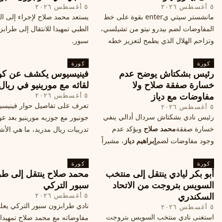
٥ أغسطس ٢٠٢٦
٥ أغسطس ٢٠٢٦
مانشستر سيتي يenter بقوة على خط
يستعد محمد صلاح لإجراء إلى 
المفاوضات لضم بيدرو نيتو من تشيلسي،
الطبي تمهيدا للانتقال إلى طراب
وتزاحم الهلال الذي يطمح لتعزيز خطه
سبور.
الهجومي، ما هي تفاصيل الصفقة؟
كورة
كورة
رئيس بشكتاش يوضح عدم
فينيسيوس يكشف عن كو
خسارة صفقة صلاح ولا
لقائه مع مورينيو في ريال
مفاوضات مع دياز
٥ أغسطس ٢٠٢٦
تعرف على تفاصيل حوار فينيس
٥ أغسطس ٢٠٢٦
رئيس نادي بشكتاش سردال أدالي ينفي
جونيور مع جوزيه مورينيو بعد عو
خسارة صفقة
محمد صلاح
ويؤكد عدم
تدريبات ريال مدريد، ما هي الأشي
وجود مفاوضات لضم
إبراهيم دياز
، مشيراً
طلبها منه المدرب البرتغالي؟
إلى خطة النادي المستقبلية ومفاوضات
كورة
محتملة أخرى.
كورة
أبو بكر ليادي ينتقل إلى منتخب
محمد صلاح ينتقل إلى طر
السويس بتروجت من الاتحاد
سبور التركي
السكندري
٥ أغسطس ٢٠٢٦
نادي طرابزون سبور التركي يعل
٥ أغسطس ٢٠٢٦
استغنى نادي منتخب السويس بتروجت
مفاوضاته مع محمد صلاح تمهيدا