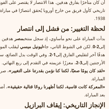
أن كان متأخرًا بفارق هدفين. هذا الانتصار لا يقتصر على ال
تاريخي كأول فريق من خارج أوروبا يُحقق انتصارًا في مباراة أ
1938.
لحظة التغيير: من فشل إلى انتصار
بدأت المباراة على نحو مأساوي، إذ سجل منتخب
مصر
هدفين مب
إلى
2-0
. لكن في الشوط الثاني، جاء
ليونيل ميسي
ليقلب المو
هدفًا آخر لتقليص الفارق إلى
1-2
. وفي الوقت بدل الضائع، س
الأرجنتين إلى
3-2
، معززًا عزيمته في التقدم إلى ربع النهائي.
«لقد كان يومًا صعبًا، لكننا كنا نؤمن بقدرتنا على التغيير»
، صرح
المباراة.
«المعركة كانت قاسية، لكننا أظهرنا روحًا قتالية حقيقية»
، أضا
بعد المباراة.
الإنجاز التاريخي: إيقاف البرازيل