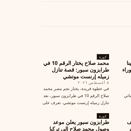
كورة
نا
محمد صلاح يختار الرقم 10 في
ة وراء
طرابزون سبور: قصة تنازل
زميله إرنست موتشي
٥ أغسطس ٢٠٢٦
في خطوة فريدة، يختار نجم مصر محمد
نائي
صلاح الرقم 10 في طرابزون سبور، بعد
تنازل زميله إرنست موتشي. تعرف على
المرتقب
تفاصيل هذه اللفتة الرائعة.
خطوات
كورة
ف
طرابزون سبور يعلن موعد
ر
وصول محمد صلاح إلى تركيا