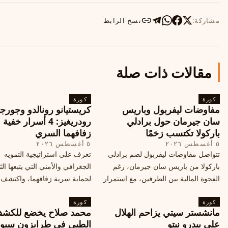
مشاركة:
نسخ الرابط
مقالات ذات صلة
كورة
كورة
مفاوضات ليفربول وباريس
كريستيانو رونالدو وجورجي
سان جيرمان حول برادلي
رودريغيز: 4 أسرار خفي
باركولا تكتسب زخمًا
زفافهما السري
٥ أغسطس ٢٠٢٦
٥ أغسطس ٢٠٢٦
تتواصل مفاوضات ليفربول لضم برادلي
تعرف على استراتيجية التمويه
باركولا من باريس سان جيرمان، رغم
الجغرافي والأمني التي يتبعها الث
الفجوة المالية بين الطرفين، مع استمرار
لحماية سرية زفافهما، واكتشف
المحادثات لتحقيق صفقة ممكنة قبل
التفاصيل الحصرية حول الحفل 
كورة
إغلاق سوق الانتقالات
كورة
في البرتغال، واعرف ما هي ال
مانشستر سيتي يزاحم الهلال
محمد صلاح يخضع للكش
القادمة في هذا الحدث العالمي
على بيدرو نيتو
الطبي في طرابزون سبو