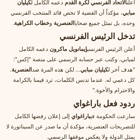
أعلن
الاتحاد الفرنسي لكرة القدم
دعمه الكامل ل
كيليان
مبابي
، مؤكداً أن القضية لا تخص قائد المنتخب الفرنسي
وحده، بل تمثل جميع ضحايا
العنصرية
و
خطاب الكراهية
.
تدخل الرئيس الفرنسي
أعلن الرئيس الفرنسي
إيمانويل ماكرون
دعمه الكامل
لمبابي، وكتب عبر حسابه الرسمي على منصة "إكس":
"هدف آخر ل
كيليان مبابي
... لكن هذه المرة ضد
العنصرية
.
كل دعمي له. عندما تدنس الكلمات، ترد قيمنا بالكرامة
والاحترام والأخوة."
ردود فعل باراغواي
سارعت الحكومة في
باراغواي
إلى إعلان رفضها الكامل
للتصريحات العنصرية، مؤكدة أن ما صدر عن السيناتورة لا
يمثل الدولة ولا يعكس موقفها الرسمي.