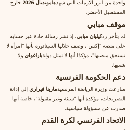
واحدة من أبرز الأزمات التي شهدها
مونديال 2026
خارج
المستطيل الأخضر.
موقف مبابي
لم يتأخر رد
كيليان مبابي
، إذ نشر رسالة حادة عبر حسابه
على منصة "إكس"، وصف خلالها السيناتورة بأنها "امرأة لا
تستحق منصبها"، مؤكدًا أنها لا تمثل دولة
باراغواي
ولا
شعبها.
دعم الحكومة الفرنسية
سارعت وزيرة الرياضة الفرنسية
مارينا فيراري
إلى إدانة
التصريحات، مؤكدة أنها "سيئة وغير مقبولة"، خاصة أنها
صدرت عن مسؤولة سياسية.
الاتحاد الفرنسي لكرة القدم