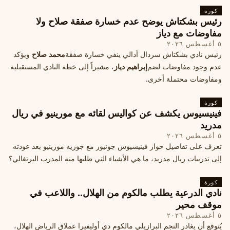
كورة
رئيس بشكتاش يوضح عدم خسارة صفقة صلاح ولا
مفاوضات مع دياز
٥ أغسطس ٢٠٢٦
رئيس نادي بشكتاش سردال أدالي ينفي خسارة صفقة
محمد صلاح
ويؤكد
عدم وجود مفاوضات لضم
إبراهيم دياز
، مشيراً إلى خطة النادي المستقبلية
ومفاوضات محتملة أخرى.
كورة
فينيسيوس يكشف عن كواليس لقائه مع مورينيو في ريال
مدريد
٥ أغسطس ٢٠٢٦
تعرف على تفاصيل حوار فينيسيوس جونيور مع جوزيه مورينيو بعد عودته
إلى تدريبات ريال مدريد، ما هي الأشياء التي طلبها منه المدرب البرتغالي؟
كورة
نادي الدرعية يطلب مالكوم من الهلال.. واللاعب في
موقف محير
٥ أغسطس ٢٠٢٦
يُتوقع أن يغادر النجم البرازيلي مالكوم دي أوليفيرا عملاق الرياض الهلال،