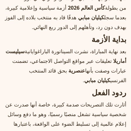
من بطولة
كأس العالم 2026
أزمة سياسية وإعلامية كبيرة،
بعدما سجل
كيليان مبابي
هدفًا قاد به منتخب بلاده إلى الفوز
بهدف دون رد، وتأهلهم إلى الدور ربع النهائي.
بداية الأزمة
بعد نهاية المباراة، نشرت السيناتورة الباراغوايانية
سيليست
أماريلا
تعليقات عبر مواقع التواصل الاجتماعي، تضمنت
عبارات وصفت بأنها
عنصرية
بحق قائد المنتخب
الفرنسي
كيليان مبابي
.
ردود الفعل
أثارت تلك التصريحات صدمة كبيرة، خاصة أنها صدرت عن
شخصية سياسية تشغل منصبًا رسميًا، وهو ما دفع وسائل
إعلام عالمية إلى تسليط الضوء على الواقعة، باعتبارها