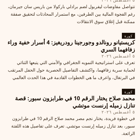
٥ أغسطس ٢٠٢٦
تتواصل مفاوضات ليفربول لضم برادلي باركولا من باريس سان جيرمان،
رغم الفجوة المالية بين الطرفين، مع استمرار المحادثات لتحقيق صفقة
ممكنة قبل إغلاق سوق الانتقالات
كورة
كريستيانو رونالدو وجورجينا رودريغيز: 4 أسرار خفية وراء
زفافهما السري
٥ أغسطس ٢٠٢٦
تعرف على استراتيجية التمويه الجغرافي والأمني التي يتبعها الثنائي
لحماية سرية زفافهما، واكتشف التفاصيل الحصرية حول الحفل المرتقب
في البرتغال، واعرف ما هي الخطوات القادمة في هذا الحدث العالمي
كورة
محمد صلاح يختار الرقم 10 في طرابزون سبور: قصة
تنازل زميله إرنست موتشي
٥ أغسطس ٢٠٢٦
في خطوة فريدة، يختار نجم مصر محمد صلاح الرقم 10 في طرابزون
سبور، بعد تنازل زميله إرنست موتشي. تعرف على تفاصيل هذه اللفتة
الرائعة.