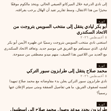
إلى نادي الدرعية خلال الميركاتو الصيفي الحالي. ويتخذ مالكوم موقفًا
محيرًا من هذا الانتقال، وسط تقارير تفيد أن الهلال يرحب بفراقته.
كورة
أبو بكر ليادي ينتقل إلى منتخب السويس بتروجت من
الاتحاد السكندري
٥ أغسطس ٢٠٢٦
استغنى نادي منتخب السويس بتروجت رسميًا عن ظهيره الأيمن أبو بكر
ليادي، الذي سيساهم مع الفريق في موسم جديد. وتعاقد الاتحاد السكندري
مع العديد من اللاعبين هذا الصيف، منهم ميدو مصطفى من سموحة.
كورة
محمد صلاح ينتقل إلى طرابزون سبور التركي
٥ أغسطس ٢٠٢٦
نادي طرابزون سبور التركي يعلن بدء مفاوضاته مع محمد صلاح تمهيدا
لضمه لصفوف الفريق، ما هي تفاصيل الصفقة ومتى سيتم الإعلان عنها
رسمياً؟
كورة
طرابزون يحدد موعد وصول محمد صلاح إلى إسطنبول