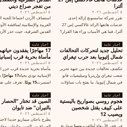
ألترا
من تفجر صراع ديني
٥ أغسطس ٢٠٢٦
٥ أغسطس ٢٠٢٦
تقرر شركة سامسونج إزالة إحدى
استضاف الأردن اجتماعا للجنة ال
عدسات هاتفها الرائد غالاكسي إس 27
العربية والإسلامية لمناقشة الأ
ألترا، فما هي الأسباب وراء هذا القرار؟
القدس الشرقية، حيث حذر الأر
وكيف سيتأثر الأداء الفوتوغرافي لهاتف
خطر تفجر صراع ديني، ودعت 
أخبار عامة
الأندرويد الأغلى في السوق؟
أخبار عامة
الدول إلى الامتناع عن نقل سفارا
تحليل جديد لتحركات التحالفات
17 مهاجرًا يفقدون حياته
القدس، ما يزيد التوتر في المنط
شمال إثيوبيا بعد حرب تيغراي
مأساة بحرية قرب إسبانيا
٥ أغسطس ٢٠٢٦
٥ أغسطس ٢٠٢٦
تتكشف تحالفات جديدة بين جبهة تحرير
مأساة بحرية جديدة قرب جزر الب
شعب تيغراي وإريتريا وميليشيات فانو
الإسبانية تودي بحياة
17 مهاجرًا
بع
في شمال إثيوبيا، ما يفتح باب تساؤلات
استمرت
15 يومًا
. تعرف على تف
حول مستقبل الصراع وإعادة رسم
الحادث وخطوات الإنقاذ.
أخبار عامة
الخريطة السياسية.
أخبار عامة
هجوم روسي بصواريخ باليستية
الصين قد تختار "الحصار
على كييف يقتل شخصين
بالنيران" ضد تايوان
ويصيب 12
٥ أغسطس ٢٠٢٦
يطرح باحثان سيناريو جديدا لاحت
٥ أغسطس ٢٠٢٦
في فجر الأربعاء أطلقت
روسيا
صواريخ
الصراع بين الصين وتايوان، مفاد