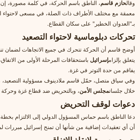
وقال
حازم قاسم
، الناطق باسم الحركة، في كلمة مصورة، إن
معمقة مع مختلف الأطراف ذات الصلة، في مسعى لاحتواء ا
بـ"العدوان الخطير" على سكان القطاع.
تحركات دبلوماسية لاحتواء التصعيد
أوضح قاسم أن الحركة تتحرك في جميع الاتجاهات لضمان تنفيذ
يتعلق بإلزام
إسرائيل
باستحقاقات المرحلة الأولى من الاتفاق،
يفاقم من حدة التوتر في غزة.
وفي سياق متصل، حمّل قاسم ملادينوف مسؤولية التصعيد، متهم
خلال جلسات
مجلس الأمن
، وبالتحريض ضد قطاع غزة وحركة ح
دعوات لوقف التحريض
دعا الناطق باسم حماس المسؤول الدولي إلى الالتزام بخط
أن أي تعقيدات إضافية من شأنها أن تمنح إسرائيل مبررات ل