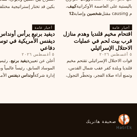
باليستية على العاصمة الأوكرانية
كييف
،
بكين قد تختار إستراتيجية مختلف
م causing مقتل
شخصين
وإصابة
12
على استهداف الموانئ التايواني
آخرين، وسط تصعيد عسكري يهدد الأمن
صاروخية دقيقة، فيما يسميه الكا
أخبار عامة
المدني. تفاصيل الهجوم وتداعياته.
أخبار عامة
"الحصار بالنيران
اقتحام مخيم قلنديا وهدم منازل
ديفيد برنيع يرأس أونداس
قرب بيت لحم في عمليات
ديفنس الأمريكية في توس
الاحتلال الإسرائيلي
دفاعي
٥ أغسطس ٢٠٢٦
٥ أغسطس ٢٠٢٦
قوات الاحتلال الإسرائيلي تقتحم مخيم
أعلن عن تعيين
ديفيد برنيع
، رئي
قلنديا وبلدة كفر عقب شمال القدس،
الموساد السابق، رئيساً عالمياً
وتمنع أداء صلاة الفجر، وتحظّر التجول،
إدارة شركة
أونداس ديفنس
الأمر
وتعتدي على الصحفيين، فيما هدمت
خطوة تعكس استقطاب خبرات
منازل قرب بيت لحم، ما هي الأسباب
إسرائيليّة لتوسيع حضورها في ق
والخلفيات؟
التكنولوجيا الدفاعية عالمياً.
صحيفة هاتريك