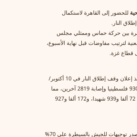
ية
للحضور إلى القاهرة لاستكمال
طلاق النار.
هرة بين حركة حماس وممثلي مجلس
نية لترتيب مفاوضات قبل نهاية الأسبوع،
لى قطاع غزة.
ويواصل جيش الاحتلال الإسرائيلي خروقاته في قطاع غزة منذ إعلان وقف إطلاق النار في 10 أكتوبر/
تشرين الأول 2025، حيث أدت تلك الخروقات إلى استشهاد 930 فلسطينيا وإصابة 2819 آخرين، مما
يرفع حصيلة ضحايا الإبادة منذ أكتوبر/تشرين الأول 2023 إلى 72 ألفا و939 شهيدا، و172 ألفا و927
بأنه أصدر توجيهات للجيش بالسيطرة على 70%