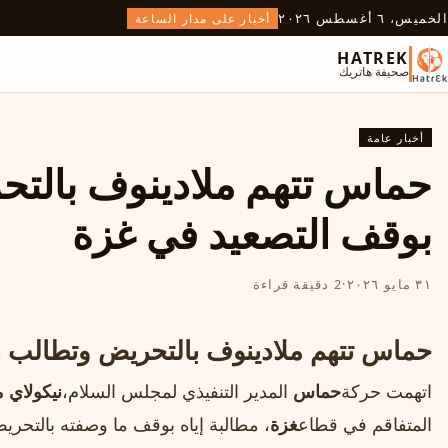
الخميس، ٦ أغسطس ٢٠٢٦
أخبار على مدار الساعة
HATREK
صحيفة هاتريك
أخبار عامة
حماس تتهم ملادينوف بالت
بوقف التصعيد في غزة
٣١ مايو ٢٠٢٦
·
2 دقيقة قراءة
حماس تتهم ملادينوف بالتحريض وتطالب 
اتهمت حركة
حماس
المدير التنفيذي لمجلس السلام،
نيكولاي 
المتفاقم في قطاع
غزة
، مطالبة إياه بوقف ما وصفته بالتحر