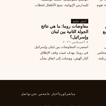
ة تقوم
للمدارس الإيوائية، تمنح الأطفال لحظات
ة بضربات
من السلام وتعيد لهم الطفولة المفقودة.
تبان
اكتشف كيف
أخبار عامة
مفاوضات روما: ما هي نتائج
ع
الجولة الثانية بين لبنان
وإسرائيل؟
٥ أغسطس ٢٠٢٦
س
استمرت المفاوضات بين لبنان وإسرائيل
 ومجلس
في روما، بهدف تثبيت وقف الإطلاق
يكية،
النار الهش، ووصلت إلى اتفاق بشأن
مناطق تجريبية جديدة. ولكن، يتعارك
طاع
لبنان حول مسار المفاوضات، الذي
يعتبره بعض القوى السياسية مدخلا
لمعالجة الملفات العالقة، فيما يرى
otros أنها تنازلات ميدانية.
مباشر
كورة
أخبار عامة
من نحن
تواصل