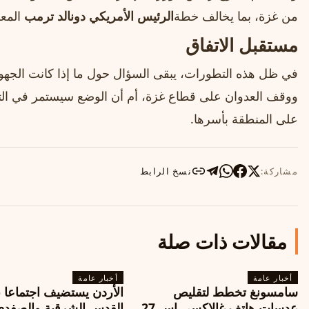
من غزة، بما يخالف خطة
الرئيس الأمريكي دونالد ترمب
المعل
مستقبل الاتفاق
في ظل هذه التطورات، يبقى السؤال حول ما إذا كانت الجهود
ووقف العدوان على قطاع غزة، أم أن الوضع سيستمر في الت
على المنطقة بأسرها.
مشاركة:
نسخ الرابط
مقالات ذات صلة
أخبار عامة
أخبار عامة
سامسونغ تخطط لتقليص
الأردن يستضيف اجتماعا 
عدسات هاتف غالاكسي إس 27
القدس الشرقية والصفدي