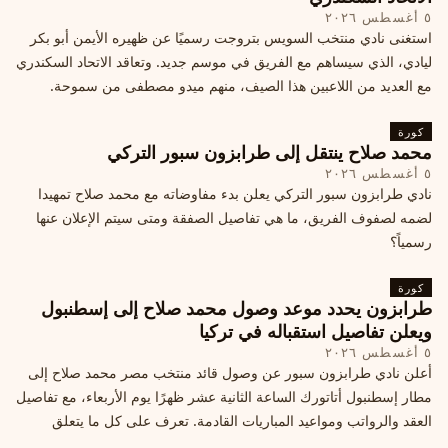
٥ أغسطس ٢٠٢٦
استغنى نادي منتخب السويس بتروجت رسميًا عن ظهيره الأيمن أبو بكر
ليادي، الذي سيساهم مع الفريق في موسم جديد. وتعاقد الاتحاد السكندري
مع العديد من اللاعبين هذا الصيف، منهم ميدو مصطفى من سموحة.
كورة
محمد صلاح ينتقل إلى طرابزون سبور التركي
٥ أغسطس ٢٠٢٦
نادي طرابزون سبور التركي يعلن بدء مفاوضاته مع محمد صلاح تمهيدا
لضمه لصفوف الفريق، ما هي تفاصيل الصفقة ومتى سيتم الإعلان عنها
رسمياً؟
كورة
طرابزون يحدد موعد وصول محمد صلاح إلى إسطنبول
ويعلن تفاصيل استقباله في تركيا
٥ أغسطس ٢٠٢٦
أعلن نادي طرابزون سبور عن وصول قائد منتخب مصر محمد صلاح إلى
مطار إسطنبول أتاتورك الساعة الثانية عشر ظهرًا يوم الأربعاء، مع تفاصيل
العقد والرواتب ومواعيد المباريات القادمة. تعرف على كل ما يتعلق
بالصفقة التركية الكبرى.