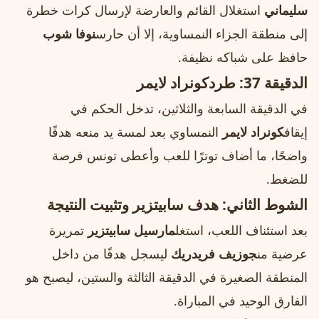
سليماني
استغلال القائم والعارضة لإرسال كرات خطرة
إلى منطقة الجزاء النمساوية، إلا أن حارس
نوفا شوب
حافظ على شباكه نظيفة.
الدقيقة 37: طرد
كونراد لايمر
في الدقيقة السابعة والثلاثين، تدخل الحكم في
إيقاف
كونراد لايمر
النمساوي بعد لمسة يد منعه هدفًا
واضحًا، ما أضاف توترًا للعب وأعطى تونس فرصة
للضغط.
الشوط الثاني: هدف سابيتزير وتثبيت النتيجة
بعد استئناف اللعب، استغل
مارسيل سابيتزير
تمريرة
عرضية من
جوزيف فريدريك
ليسجل هدفًا من داخل
المنطقة الصغيرة في الدقيقة الثالثة والستين، ليصبح هو
الفارق الوحيد في المباراة.