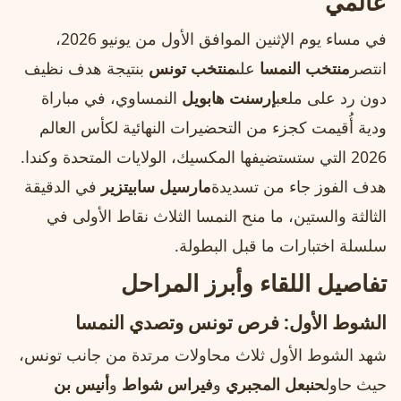
عالمي
في مساء يوم الإثنين الموافق الأول من يونيو 2026،
انتصر
منتخب النمسا
على
منتخب تونس
بنتيجة هدف نظيف
دون رد على ملعب
إرسنت هابويل
النمساوي، في مباراة
ودية أُقيمت كجزء من التحضيرات النهائية لكأس العالم
2026 التي ستستضيفها المكسيك، الولايات المتحدة وكندا.
هدف الفوز جاء من تسديدة
مارسيل سابيتزير
في الدقيقة
الثالثة والستين، ما منح النمسا الثلاث نقاط الأولى في
سلسلة اختبارات ما قبل البطولة.
تفاصيل اللقاء وأبرز المراحل
الشوط الأول: فرص تونس وتصدي النمسا
شهد الشوط الأول ثلاث محاولات مرتدة من جانب تونس،
حيث حاول
حنبعل المجبري
و
فيراس شواط
و
أنيس بن