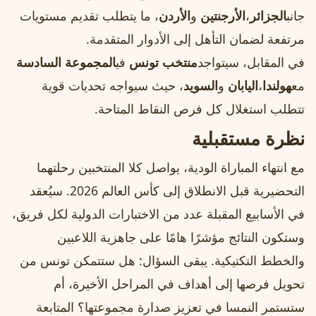
جانب
الجزائر
،
الأرجنتين
و
الأردن
، ما يتطلب تقديم مستويات
مرتفعة لضمان التأهل إلى الأدوار المتقدمة.
في المقابل، سيتواجد
منتخب تونس
في
المجموعة السادسة
مع
هولندا
،
اليابان
و
السويد
، حيث سيواجه تحديات قوية
تتطلب استغلال كل فرص النقاط المتاحة.
نظرة مستقبلية
مع انتهاء المباراة الودية، يواصل كلا المنتخبين رحلتهما
التحضيرية قبل الانطلاق إلى كأس العالم 2026. سيُعقد
في الأسابيع المقبلة عدد من الاختبارات الدولية لكل فريق،
وستكون النتائج مؤشرًا هامًا على جاهزية اللاعبين
والخطط التكتيكية. يبقى السؤال: هل ستتمكن تونس من
تحويل فرصها إلى أهداف في المراحل الأخيرة، أم
ستستمر النمسا في تعزيز صدارة مجموعتها؟ المتابعة