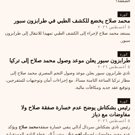
الصفقة؟
كورة
محمد صلاح يخضع للكشف الطبي في طرابزون سبور
٥ أغسطس ٢٠٢٦
يستعد محمد صلاح لإجراء إلى الكشف الطبي تمهيدا للانتقال إلى طرابزون
سبور.
كورة
طرابزون سبور يعلن موعد وصول محمد صلاح إلى تركيا
٥ أغسطس ٢٠٢٦
نادي طرابزون سبور يعلن موعد وصول النجم المصري محمد صلاح إلى
مطار تركيا الساعة الثامنة مساءً، مع إجراءات أمان وتوجيهات للمتفرجين،
وتوقيع عقد جديد ومكافآت مالية.
كورة
رئيس بشكتاش يوضح عدم خسارة صفقة صلاح ولا
مفاوضات مع دياز
٥ أغسطس ٢٠٢٦
رئيس نادي بشكتاش سردال أدالي ينفي خسارة صفقة
محمد صلاح
ويؤكد
عدم وجود مفاوضات لضم
إبراهيم دياز
، مشيراً إلى خطة النادي المستقبلية