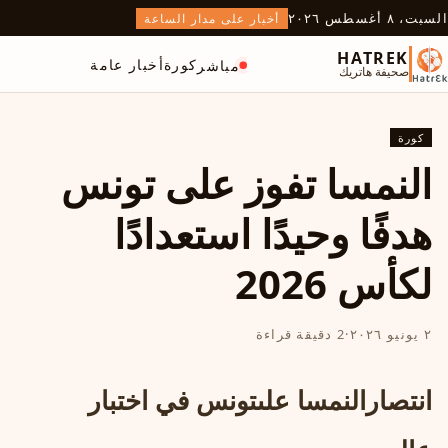
السبت، ٨ أغسطس ٢٠٢٦
أخبار على مدار الساعة
HATREK
كورة
أخبار عامة
مباشر
صحيفة هاتريك
كورة
النمسا تفوز على تونس
هدفًا وحيدًا استعدادًا
لكأس 2026
٢ يونيو ٢٠٢٦
·
2 دقيقة قراءة
انتصار
النمسا
على
تونس
في اختبار