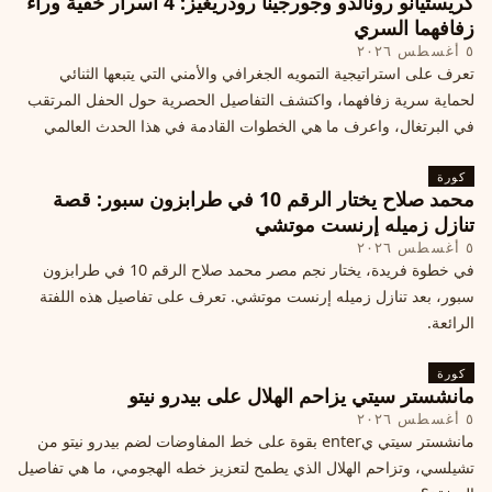
كريستيانو رونالدو وجورجينا رودريغيز: 4 أسرار خفية وراء
زفافهما السري
٥ أغسطس ٢٠٢٦
تعرف على استراتيجية التمويه الجغرافي والأمني التي يتبعها الثنائي
لحماية سرية زفافهما، واكتشف التفاصيل الحصرية حول الحفل المرتقب
في البرتغال، واعرف ما هي الخطوات القادمة في هذا الحدث العالمي
كورة
محمد صلاح يختار الرقم 10 في طرابزون سبور: قصة
تنازل زميله إرنست موتشي
٥ أغسطس ٢٠٢٦
في خطوة فريدة، يختار نجم مصر محمد صلاح الرقم 10 في طرابزون
سبور، بعد تنازل زميله إرنست موتشي. تعرف على تفاصيل هذه اللفتة
الرائعة.
كورة
مانشستر سيتي يزاحم الهلال على بيدرو نيتو
٥ أغسطس ٢٠٢٦
مانشستر سيتي يenter بقوة على خط المفاوضات لضم بيدرو نيتو من
تشيلسي، وتزاحم الهلال الذي يطمح لتعزيز خطه الهجومي، ما هي تفاصيل