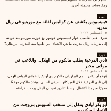
ومفاوضات محتملة أخرى.
كورة
فينيسيوس يكشف عن كواليس لقائه مع مورينيو في ريال
مدريد
٥ أغسطس ٢٠٢٦
تعرف على تفاصيل حوار فينيسيوس جونيور مع جوزيه مورينيو بعد عودته
إلى تدريبات ريال مدريد، ما هي الأشياء التي طلبها منه المدرب البرتغالي؟
كورة
نادي الدرعية يطلب مالكوم من الهلال.. واللاعب في
موقف محير
٥ أغسطس ٢٠٢٦
يُتوقع أن يغادر النجم البرازيلي مالكوم دي أوليفيرا عملاق الرياض الهلال،
إلى نادي الدرعية خلال الميركاتو الصيفي الحالي. ويتخذ مالكوم موقفًا
محيرًا من هذا الانتقال، وسط تقارير تفيد أن الهلال يرحب بفراقته.
كورة
أبو بكر ليادي ينتقل إلى منتخب السويس بتروجت من
الاتحاد السكندري