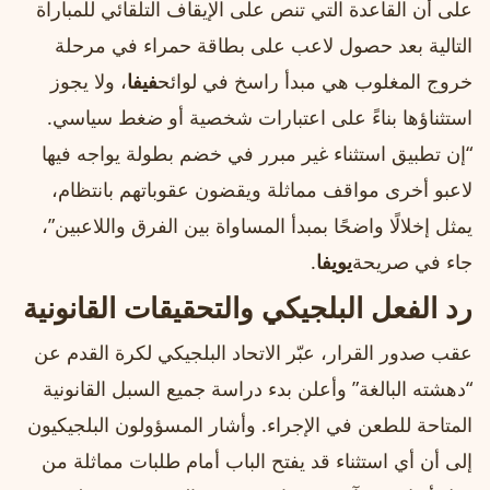
على أن القاعدة التي تنص على الإيقاف التلقائي للمباراة
التالية بعد حصول لاعب على بطاقة حمراء في مرحلة
خروج المغلوب هي مبدأ راسخ في لوائح
فيفا
، ولا يجوز
استثناؤها بناءً على اعتبارات شخصية أو ضغط سياسي.
“إن تطبيق استثناء غير مبرر في خضم بطولة يواجه فيها
لاعبو أخرى مواقف مماثلة ويقضون عقوباتهم بانتظام،
يمثل إخلالًا واضحًا بمبدأ المساواة بين الفرق واللاعبين”،
جاء في صريحة
يويفا
.
رد الفعل البلجيكي والتحقيقات القانونية
عقب صدور القرار، عبّر الاتحاد البلجيكي لكرة القدم عن
“دهشته البالغة” وأعلن بدء دراسة جميع السبل القانونية
المتاحة للطعن في الإجراء. وأشار المسؤولون البلجيكيون
إلى أن أي استثناء قد يفتح الباب أمام طلبات مماثلة من