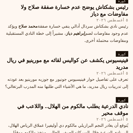
كورة
رئيس بشكتاش يوضح عدم خسارة صفقة صلاح ولا
مفاوضات مع دياز
٥ أغسطس ٢٠٢٦
رئيس نادي بشكتاش سردال أدالي ينفي خسارة صفقة
محمد صلاح
ويؤكد
عدم وجود مفاوضات لضم
إبراهيم دياز
، مشيراً إلى خطة النادي المستقبلية
ومفاوضات محتملة أخرى.
كورة
فينيسيوس يكشف عن كواليس لقائه مع مورينيو في ريال
مدريد
٥ أغسطس ٢٠٢٦
تعرف على تفاصيل حوار فينيسيوس جونيور مع جوزيه مورينيو بعد عودته
إلى تدريبات ريال مدريد، ما هي الأشياء التي طلبها منه المدرب البرتغالي؟
كورة
نادي الدرعية يطلب مالكوم من الهلال.. واللاعب في
موقف محير
٥ أغسطس ٢٠٢٦
يُتوقع أن يغادر النجم البرازيلي مالكوم دي أوليفيرا عملاق الرياض الهلال،
إلى نادي الدرعية خلال الميركاتو الصيفي الحالي. ويتخذ مالكوم موقفًا