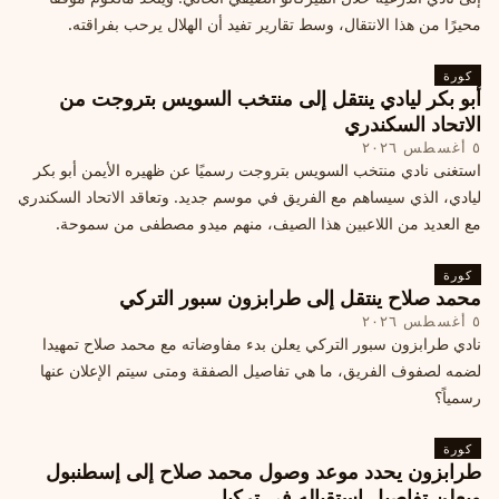
محيرًا من هذا الانتقال، وسط تقارير تفيد أن الهلال يرحب بفراقته.
كورة
أبو بكر ليادي ينتقل إلى منتخب السويس بتروجت من
الاتحاد السكندري
٥ أغسطس ٢٠٢٦
استغنى نادي منتخب السويس بتروجت رسميًا عن ظهيره الأيمن أبو بكر
ليادي، الذي سيساهم مع الفريق في موسم جديد. وتعاقد الاتحاد السكندري
مع العديد من اللاعبين هذا الصيف، منهم ميدو مصطفى من سموحة.
كورة
محمد صلاح ينتقل إلى طرابزون سبور التركي
٥ أغسطس ٢٠٢٦
نادي طرابزون سبور التركي يعلن بدء مفاوضاته مع محمد صلاح تمهيدا
لضمه لصفوف الفريق، ما هي تفاصيل الصفقة ومتى سيتم الإعلان عنها
رسمياً؟
كورة
طرابزون يحدد موعد وصول محمد صلاح إلى إسطنبول
ويعلن تفاصيل استقباله في تركيا