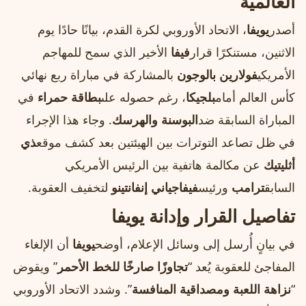
العالمية
أصدر
يويفا
، الاتحاد الأوروبي لكرة القدم، بيانًا حادًا يوم
الاثنين، مستنكرًا قرار
فيفا
الأخير الذي سمح للمهاجم
الأمريكي
فولارين بالوجون
بالمشاركة في مباراة ربع نهائي
كأس العالم أمام
بلجيكا
، رغم حصوله على
بطاقة حمراء
في
المباراة السابقة ضد
البوسنة والهرسك
. وجاء هذا الإجراء
في ظل تصاعد التوترات بين الهيئتين بعد كشف موقع
ذي
أثليتيك
عن مكالمة هاتفية بين الرئيس الأمريكي
السابق
ترامب
ورئيس
فيفا
جياني إنفانتينو
لتخفيف العقوبة.
تفاصيل القرار وإدانة يويفا
في بيانٍ أُرسل إلى وسائل الإعلام، أوضح
يويفا
أن الإلغاء
المفاجئ للعقوبة يُعد “
تجاوزًا صارخًا للخط الأحمر
” ويقوض
“
نزاهة اللعبة ومصداقية المنافسة
”. وشدد الاتحاد الأوروبي