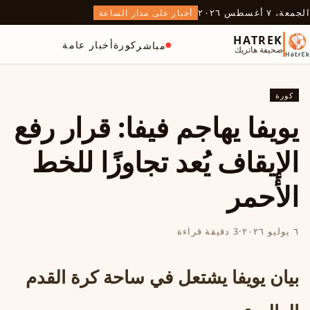
الجمعة، ٧ أغسطس ٢٠٢٦
أخبار على مدار الساعة
HATREK
كورة
أخبار عامة
مباشر
صحيفة هاتريك
كورة
يويفا يهاجم فيفا: قرار رفع
الإيقاف يُعد تجاوزًا للخط
الأحمر
٦ يوليو ٢٠٢٦
·
3 دقيقة قراءة
بيان يويفا يشتعل في ساحة كرة القدم