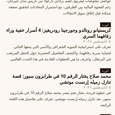
تتواصل مفاوضات ليفربول لضم برادلي باركولا من باريس سان جيرمان،
رغم الفجوة المالية بين الطرفين، مع استمرار المحادثات لتحقيق صفقة
ممكنة قبل إغلاق سوق الانتقالات
كورة
كريستيانو رونالدو وجورجينا رودريغيز: 4 أسرار خفية وراء
زفافهما السري
٥ أغسطس ٢٠٢٦
تعرف على استراتيجية التمويه الجغرافي والأمني التي يتبعها الثنائي
لحماية سرية زفافهما، واكتشف التفاصيل الحصرية حول الحفل المرتقب
في البرتغال، واعرف ما هي الخطوات القادمة في هذا الحدث العالمي
كورة
محمد صلاح يختار الرقم 10 في طرابزون سبور: قصة
تنازل زميله إرنست موتشي
٥ أغسطس ٢٠٢٦
في خطوة فريدة، يختار نجم مصر محمد صلاح الرقم 10 في طرابزون
سبور، بعد تنازل زميله إرنست موتشي. تعرف على تفاصيل هذه اللفتة
الرائعة.