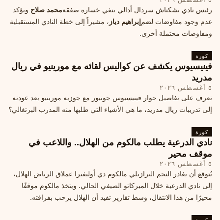
رئيس نادي بشكتاش سردال أدالي ينفي خسارة صفقة
محمد صلاح
ويؤكد
عدم وجود مفاوضات لضم
إبراهيم دياز
، مشيراً إلى خطة النادي المستقبلية
ومفاوضات محتملة أخرى.
كورة
فينيسيوس يكشف عن كواليس لقائه مع مورينيو في ريال
مدريد
٥ أغسطس ٢٠٢٦
تعرف على تفاصيل حوار فينيسيوس جونيور مع جوزيه مورينيو بعد عودته
إلى تدريبات ريال مدريد، ما هي الأشياء التي طلبها منه المدرب البرتغالي؟
كورة
نادي الدرعية يطلب مالكوم من الهلال.. واللاعب في
موقف محير
٥ أغسطس ٢٠٢٦
يُتوقع أن يغادر النجم البرازيلي مالكوم دي أوليفيرا عملاق الرياض الهلال،
إلى نادي الدرعية خلال الميركاتو الصيفي الحالي. ويتخذ مالكوم موقفًا
محيرًا من هذا الانتقال، وسط تقارير تفيد أن الهلال يرحب بفراقته.
كورة