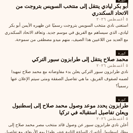
أبو بكر ليادي ينتقل إلى منتخب السويس بتروجت من
الاتحاد السكندري
٥ أغسطس ٢٠٢٦
استغنى نادي منتخب السويس بتروجت رسميًا عن ظهيره الأيمن أبو بكر
ليادي، الذي سيساهم مع الفريق في موسم جديد. وتعاقد الاتحاد السكندري
مع العديد من اللاعبين هذا الصيف، منهم ميدو مصطفى من سموحة.
كورة
محمد صلاح ينتقل إلى طرابزون سبور التركي
٥ أغسطس ٢٠٢٦
نادي طرابزون سبور التركي يعلن بدء مفاوضاته مع محمد صلاح تمهيدا
لضمه لصفوف الفريق، ما هي تفاصيل الصفقة ومتى سيتم الإعلان عنها
رسمياً؟
كورة
طرابزون يحدد موعد وصول محمد صلاح إلى إسطنبول
ويعلن تفاصيل استقباله في تركيا
٥ أغسطس ٢٠٢٦
أعلن نادي طرابزون سبور عن وصول قائد منتخب مصر محمد صلاح إلى
مطار إسطنبول أتاتورك الساعة الثانية عشر ظهرًا يوم الأربعاء، مع تفاصيل