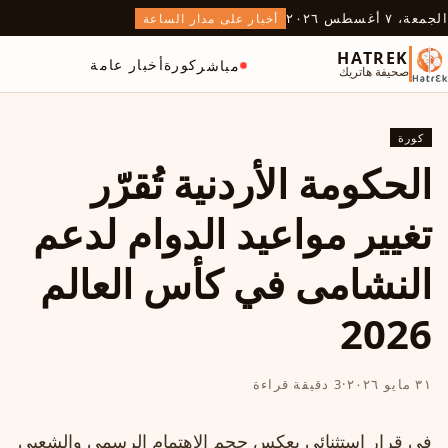
الجمعة، ٧ أغسطس ٢٠٢٦
أخبار على مدار الساعة
HATREK
كورة
أخبار عامة
مباشر
صحيفة هاتريك
كورة
الحكومة الأردنية تُقرّر
تغيير مواعيد الدوام لدعم
النشامى في كأس العالم
2026
٣١ مايو ٢٠٢٦
·
3 دقيقة قراءة
في قرار استثنائي يعكس حجم الاهتمام الرسمي والشعبي