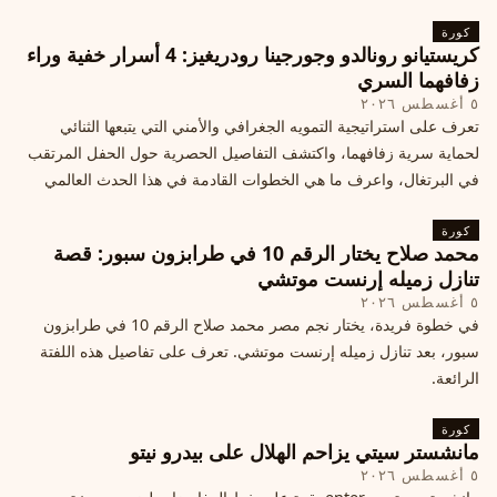
كورة
كريستيانو رونالدو وجورجينا رودريغيز: 4 أسرار خفية وراء
زفافهما السري
٥ أغسطس ٢٠٢٦
تعرف على استراتيجية التمويه الجغرافي والأمني التي يتبعها الثنائي
لحماية سرية زفافهما، واكتشف التفاصيل الحصرية حول الحفل المرتقب
في البرتغال، واعرف ما هي الخطوات القادمة في هذا الحدث العالمي
كورة
محمد صلاح يختار الرقم 10 في طرابزون سبور: قصة
تنازل زميله إرنست موتشي
٥ أغسطس ٢٠٢٦
في خطوة فريدة، يختار نجم مصر محمد صلاح الرقم 10 في طرابزون
سبور، بعد تنازل زميله إرنست موتشي. تعرف على تفاصيل هذه اللفتة
الرائعة.
كورة
مانشستر سيتي يزاحم الهلال على بيدرو نيتو
٥ أغسطس ٢٠٢٦