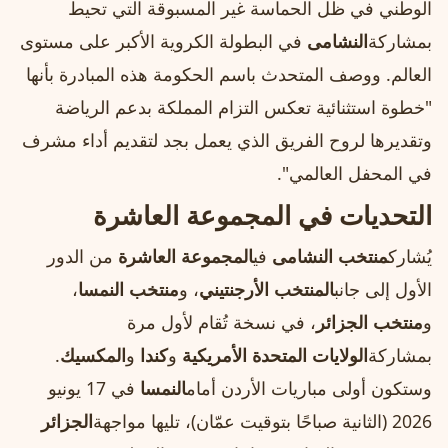
الوطني في ظل الحماسة غير المسبوقة التي تحيط
بمشاركة
النشامى
في البطولة الكروية الأكبر على مستوى
العالم. ووصف المتحدث باسم الحكومة هذه المبادرة بأنها
"خطوة استثنائية تعكس التزام المملكة بدعم الرياضة
وتقديرها لروح الفريق الذي يعمل بجد لتقديم أداء مشرف
في المحفل العالمي".
التحديات في المجموعة العاشرة
يُشارك
منتخب النشامى
في
المجموعة العاشرة
من الدور
الأول إلى جانب
المنتخب الأرجنتيني
، و
منتخب النمسا
،
و
منتخب الجزائر
، في نسخة تُقام لأول مرة
بمشاركة
الولايات المتحدة الأمريكية
و
كندا
و
المكسيك
.
وستكون أولى مباريات الأردن أمام
النمسا
في 17 يونيو
2026 (الثانية صباحًا بتوقيت عمّان)، تليها مواجهة
الجزائر