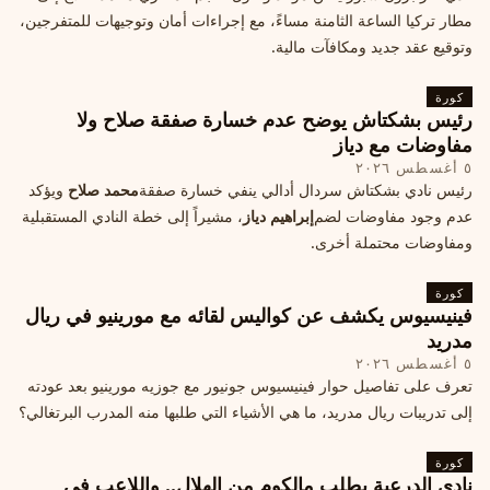
مطار تركيا الساعة الثامنة مساءً، مع إجراءات أمان وتوجيهات للمتفرجين،
وتوقيع عقد جديد ومكافآت مالية.
كورة
رئيس بشكتاش يوضح عدم خسارة صفقة صلاح ولا
مفاوضات مع دياز
٥ أغسطس ٢٠٢٦
رئيس نادي بشكتاش سردال أدالي ينفي خسارة صفقة
محمد صلاح
ويؤكد
عدم وجود مفاوضات لضم
إبراهيم دياز
، مشيراً إلى خطة النادي المستقبلية
ومفاوضات محتملة أخرى.
كورة
فينيسيوس يكشف عن كواليس لقائه مع مورينيو في ريال
مدريد
٥ أغسطس ٢٠٢٦
تعرف على تفاصيل حوار فينيسيوس جونيور مع جوزيه مورينيو بعد عودته
إلى تدريبات ريال مدريد، ما هي الأشياء التي طلبها منه المدرب البرتغالي؟
كورة
نادي الدرعية يطلب مالكوم من الهلال.. واللاعب في