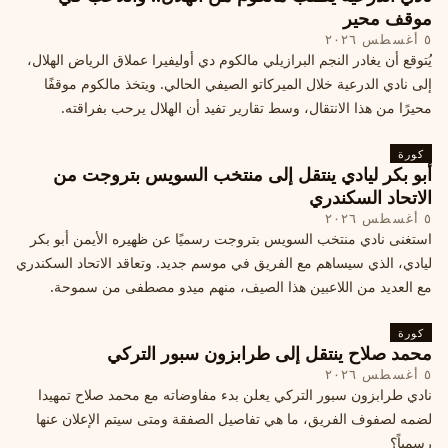
موقف محير
٥ أغسطس ٢٠٢٦
يُتوقع أن يغادر النجم البرازيلي مالكوم دي أوليفيرا عملاق الرياض الهلال،
إلى نادي الدرعية خلال الميركاتو الصيفي الحالي. ويتخذ مالكوم موقفًا
محيرًا من هذا الانتقال، وسط تقارير تفيد أن الهلال يرحب بفراقته.
كورة
أبو بكر ليادي ينتقل إلى منتخب السويس بتروجت من
الاتحاد السكندري
٥ أغسطس ٢٠٢٦
استغنى نادي منتخب السويس بتروجت رسميًا عن ظهيره الأيمن أبو بكر
ليادي، الذي سيساهم مع الفريق في موسم جديد. وتعاقد الاتحاد السكندري
مع العديد من اللاعبين هذا الصيف، منهم ميدو مصطفى من سموحة.
كورة
محمد صلاح ينتقل إلى طرابزون سبور التركي
٥ أغسطس ٢٠٢٦
نادي طرابزون سبور التركي يعلن بدء مفاوضاته مع محمد صلاح تمهيدا
لضمه لصفوف الفريق، ما هي تفاصيل الصفقة ومتى سيتم الإعلان عنها
رسمياً؟