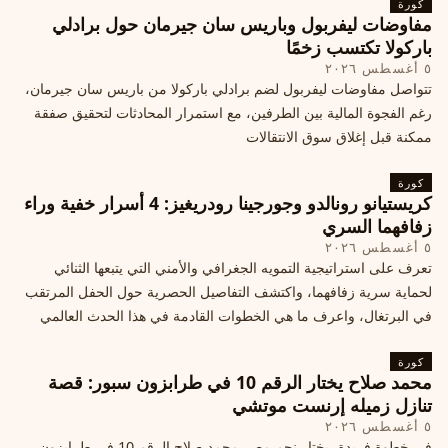
كورة
مفاوضات ليفربول وباريس سان جيرمان حول برادلي
باركولا تكتسب زخمًا
٥ أغسطس ٢٠٢٦
تتواصل مفاوضات ليفربول لضم برادلي باركولا من باريس سان جيرمان،
رغم الفجوة المالية بين الطرفين، مع استمرار المحادثات لتحقيق صفقة
ممكنة قبل إغلاق سوق الانتقالات
كورة
كريستيانو رونالدو وجورجينا رودريغيز: 4 أسرار خفية وراء
زفافهما السري
٥ أغسطس ٢٠٢٦
تعرف على استراتيجية التمويه الجغرافي والأمني التي يتبعها الثنائي
لحماية سرية زفافهما، واكتشف التفاصيل الحصرية حول الحفل المرتقب
في البرتغال، واعرف ما هي الخطوات القادمة في هذا الحدث العالمي
كورة
محمد صلاح يختار الرقم 10 في طرابزون سبور: قصة
تنازل زميله إرنست موتشي
٥ أغسطس ٢٠٢٦
في خطوة فريدة، يختار نجم مصر محمد صلاح الرقم 10 في طرابزون