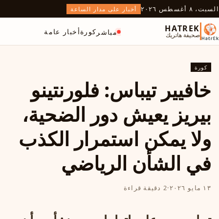
السبت، ٨ أغسطس ٢٠٢٦
أخبار على مدار الساعة
HATREK
كورة
أخبار عامة
مباشر
صحيفة هاتريك
كورة
خافيير تيباس: فلورنتينو
بيريز يعيش دور الضحية،
ولا يمكن استمرار الكذب
في الشأن الرياضي
١٣ مايو ٢٠٢٦
·
2 دقيقة قراءة