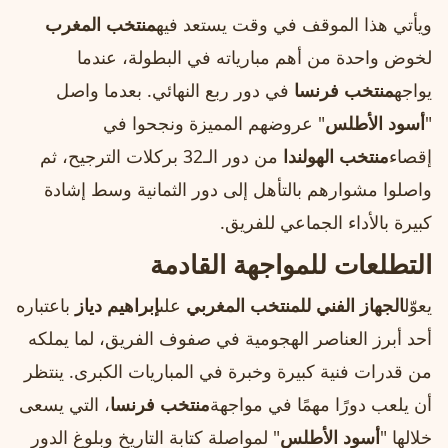
ويأتي هذا الموقف في وقت يستعد فيه
منتخب المغرب
لخوض واحدة من أهم مبارياته في البطولة، عندما
يواجه
منتخب فرنسا
في دور ربع النهائي. بعدما واصل
"
أسود الأطلس
" عروضهم المميزة ونجحوا في
إقصاء
منتخب الهولندا
من دور الـ32 بركلات الترجيح، ثم
واصلوا مشوارهم بالتأهل إلى دور الثمانية وسط إشادة
كبيرة بالأداء الجماعي للفريق.
التطلعات للمواجهة القادمة
يعوّل
الجهاز الفني للمنتخب المغربي
على
إبراهيم دياز
باعتباره
أحد أبرز العناصر الهجومية في صفوف الفريق، لما يملكه
من قدرات فنية كبيرة وخبرة في المباريات الكبرى. ينتظر
أن يلعب دورًا مهمًا في مواجهة
منتخب فرنسا
، التي يسعى
خلالها "
أسود الأطلس
" لمواصلة كتابة التاريخ وبلوغ الدور