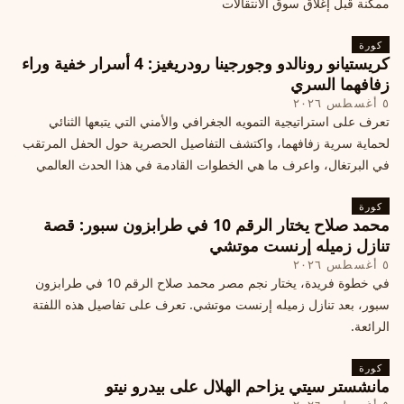
ممكنة قبل إغلاق سوق الانتقالات
كورة
كريستيانو رونالدو وجورجينا رودريغيز: 4 أسرار خفية وراء
زفافهما السري
٥ أغسطس ٢٠٢٦
تعرف على استراتيجية التمويه الجغرافي والأمني التي يتبعها الثنائي
لحماية سرية زفافهما، واكتشف التفاصيل الحصرية حول الحفل المرتقب
في البرتغال، واعرف ما هي الخطوات القادمة في هذا الحدث العالمي
كورة
محمد صلاح يختار الرقم 10 في طرابزون سبور: قصة
تنازل زميله إرنست موتشي
٥ أغسطس ٢٠٢٦
في خطوة فريدة، يختار نجم مصر محمد صلاح الرقم 10 في طرابزون
سبور، بعد تنازل زميله إرنست موتشي. تعرف على تفاصيل هذه اللفتة
الرائعة.
كورة
مانشستر سيتي يزاحم الهلال على بيدرو نيتو