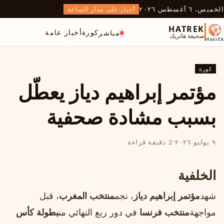
الخميس، ٦ أغسطس ٢٠٢٦
أخبار على مدار الساعة
HATREK
كورة
أخبار عامة
مباشر
صحيفة هاتريك
كورة
مؤتمر إبراهيم دياز يعطّل
بسبب مشادة صحفية
٩ يوليو ٢٠٢٦
·
2 دقيقة قراءة
الخلفية
شهد
مؤتمر إبراهيم دياز
، نجم
منتخب المغرب
، قبل
مواجهة
منتخب فرنسا
في دور ربع النهائي من
بطولة كأس