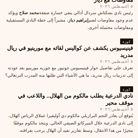
٥ أغسطس ٢٠٢٦
رئيس نادي بشكتاش سردال أدالي ينفي خسارة صفقة
محمد صلاح
ويؤكد
عدم وجود مفاوضات لضم
إبراهيم دياز
، مشيراً إلى خطة النادي المستقبلية
ومفاوضات محتملة أخرى.
كورة
فينيسيوس يكشف عن كواليس لقائه مع مورينيو في ريال
مدريد
٥ أغسطس ٢٠٢٦
تعرف على تفاصيل حوار فينيسيوس جونيور مع جوزيه مورينيو بعد عودته
إلى تدريبات ريال مدريد، ما هي الأشياء التي طلبها منه المدرب البرتغالي؟
كورة
نادي الدرعية يطلب مالكوم من الهلال.. واللاعب في
موقف محير
٥ أغسطس ٢٠٢٦
يُتوقع أن يغادر النجم البرازيلي مالكوم دي أوليفيرا عملاق الرياض الهلال،
إلى نادي الدرعية خلال الميركاتو الصيفي الحالي. ويتخذ مالكوم موقفًا
محيرًا من هذا الانتقال، وسط تقارير تفيد أن الهلال يرحب بفراقته.