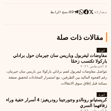
مشاركة:
نسخ الرابط
مقالات ذات صلة
كورة
مفاوضات ليفربول وباريس سان جيرمان حول برادلي
باركولا تكتسب زخمًا
٥ أغسطس ٢٠٢٦
تتواصل مفاوضات ليفربول لضم برادلي باركولا من باريس سان جيرمان،
رغم الفجوة المالية بين الطرفين، مع استمرار المحادثات لتحقيق صفقة
ممكنة قبل إغلاق سوق الانتقالات
كورة
كريستيانو رونالدو وجورجينا رودريغيز: 4 أسرار خفية وراء
زفافهما السري
٥ أغسطس ٢٠٢٦