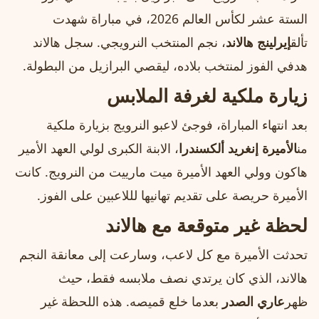
الستة عشر لكأس العالم 2026، في مباراة شهدت
تألق
إيرلينج هالاند
، نجم المنتخب النرويجي. سجل هالاند
هدفي الفوز لمنتخب بلاده، ليقصي البرازيل من البطولة.
زيارة ملكية لغرفة الملابس
بعد انتهاء المباراة، فوجئ لاعبو النرويج بزيارة ملكية
من
الأميرة إنغريد ألكسندرا
، الابنة الكبرى لولي العهد الأمير
هاكون وولي العهد الأميرة ميت مارييت من النرويج. كانت
الأميرة حريصة على تقديم تهانيها لللاعبين على الفوز.
لحظة غير متوقعة مع هالاند
تحدثت الأميرة مع كل لاعب، وسارعت إلى معانقة النجم
هالاند، الذي كان يرتدي نصف ملابسه فقط، حيث
ظهر
عاري الصدر
بعدما خلع قميصه. هذه اللحظة غير