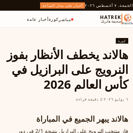
الجمعة، ٧ أغسطس ٢٠٢٦
أخبار على مدار الساعة
HATREK
كورة
أخبار عامة
مباشر
صحيفة هاتريك
كورة
هالاند يخطف الأنظار بفوز
النرويج على البرازيل في
كأس العالم 2026
٦ يوليو ٢٠٢٦
·
2 دقيقة قراءة
هالاند يبهر الجميع في المباراة
فاز منتخب النرويج على البرازيل بنتيجة 2/1 في دور