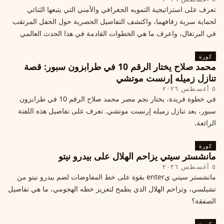
تعرف على استراتيجية التمويه الجغرافي والأمني التي يتبعها الثنائي
لحماية سرية زفافهما، واكتشف التفاصيل الحصرية حول الحفل المرتقب
في البرتغال، واعرف ما هي الخطوات القادمة في هذا الحدث العالمي
كورة
محمد صلاح يختار الرقم 10 في طرابزون سبور: قصة
تنازل زميله إرنست موتشي
٥ أغسطس ٢٠٢٦
في خطوة فريدة، يختار نجم مصر محمد صلاح الرقم 10 في طرابزون
سبور، بعد تنازل زميله إرنست موتشي. تعرف على تفاصيل هذه اللفتة
الرائعة.
كورة
مانشستر سيتي يزاحم الهلال على بيدرو نيتو
٥ أغسطس ٢٠٢٦
مانشستر سيتي يenter بقوة على خط المفاوضات لضم بيدرو نيتو من
تشيلسي، وتزاحم الهلال الذي يطمح لتعزيز خطه الهجومي، ما هي تفاصيل
الصفقة؟
كورة