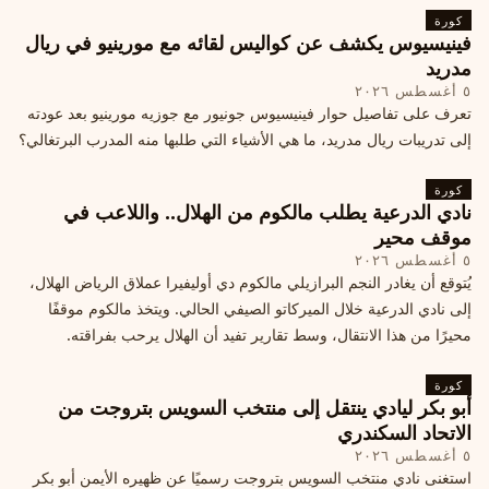
كورة
فينيسيوس يكشف عن كواليس لقائه مع مورينيو في ريال
مدريد
٥ أغسطس ٢٠٢٦
تعرف على تفاصيل حوار فينيسيوس جونيور مع جوزيه مورينيو بعد عودته
إلى تدريبات ريال مدريد، ما هي الأشياء التي طلبها منه المدرب البرتغالي؟
كورة
نادي الدرعية يطلب مالكوم من الهلال.. واللاعب في
موقف محير
٥ أغسطس ٢٠٢٦
يُتوقع أن يغادر النجم البرازيلي مالكوم دي أوليفيرا عملاق الرياض الهلال،
إلى نادي الدرعية خلال الميركاتو الصيفي الحالي. ويتخذ مالكوم موقفًا
محيرًا من هذا الانتقال، وسط تقارير تفيد أن الهلال يرحب بفراقته.
كورة
أبو بكر ليادي ينتقل إلى منتخب السويس بتروجت من
الاتحاد السكندري
٥ أغسطس ٢٠٢٦
استغنى نادي منتخب السويس بتروجت رسميًا عن ظهيره الأيمن أبو بكر