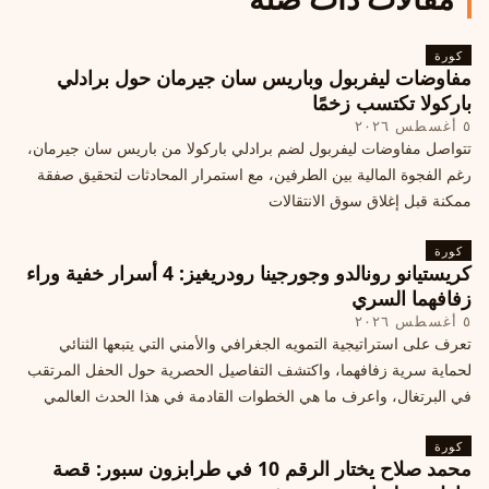
كورة
مفاوضات ليفربول وباريس سان جيرمان حول برادلي
باركولا تكتسب زخمًا
٥ أغسطس ٢٠٢٦
تتواصل مفاوضات ليفربول لضم برادلي باركولا من باريس سان جيرمان،
رغم الفجوة المالية بين الطرفين، مع استمرار المحادثات لتحقيق صفقة
ممكنة قبل إغلاق سوق الانتقالات
كورة
كريستيانو رونالدو وجورجينا رودريغيز: 4 أسرار خفية وراء
زفافهما السري
٥ أغسطس ٢٠٢٦
تعرف على استراتيجية التمويه الجغرافي والأمني التي يتبعها الثنائي
لحماية سرية زفافهما، واكتشف التفاصيل الحصرية حول الحفل المرتقب
في البرتغال، واعرف ما هي الخطوات القادمة في هذا الحدث العالمي
كورة
محمد صلاح يختار الرقم 10 في طرابزون سبور: قصة