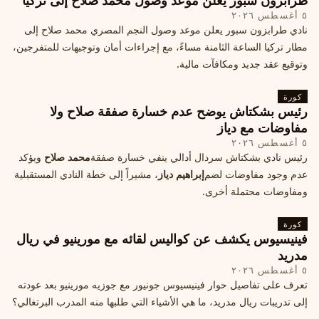
طرابزون سبور يعلن موعد وصول محمد صلاح إلى تركيا
٥ أغسطس ٢٠٢٦
نادي طرابزون سبور يعلن موعد وصول النجم المصري محمد صلاح إلى
مطار تركيا الساعة الثامنة مساءً، مع إجراءات أمان وتوجيهات للمتفرجين،
وتوقيع عقد جديد ومكافآت مالية.
كورة
رئيس بشكتاش يوضح عدم خسارة صفقة صلاح ولا
مفاوضات مع دياز
٥ أغسطس ٢٠٢٦
رئيس نادي بشكتاش سردال أدالي ينفي خسارة صفقة
محمد صلاح
ويؤكد
عدم وجود مفاوضات لضم
إبراهيم دياز
، مشيراً إلى خطة النادي المستقبلية
ومفاوضات محتملة أخرى.
كورة
فينيسيوس يكشف عن كواليس لقائه مع مورينيو في ريال
مدريد
٥ أغسطس ٢٠٢٦
تعرف على تفاصيل حوار فينيسيوس جونيور مع جوزيه مورينيو بعد عودته
إلى تدريبات ريال مدريد، ما هي الأشياء التي طلبها منه المدرب البرتغالي؟