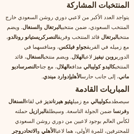
المنتخبات المشاركة
يتواجد العدد الأكبر من لاعبي دوري روشن السعودي خارج
المنتخب السعودي، ضمن منتخبي
البرتغال
و
السنغال
. ويضم
منتخب
البرتغال
قائد المنتخب وفريق
النصر
كريستيانو رونالدو
،
مع زميله في الفريق
جواو فيلكس
، ومنافسهما في
الدوري
روبن نيفيز
لاعب
الهلال
. ويضم منتخب
السنغال
، قائد
المنتخب
كاليدو كوليبالي
مدافع
الهلال
، مع جناح
النصر
ساديو
ماني
، إلى جانب حارس
الأهلي
إدوارد ميندي
.
المباريات القادمة
سيصطدم
كوليبالي
مع زميله
ثيو هيرنانديز
في لقاء
السنغال
و
فرنسا
ضمن الجولة التاسعة. وسيطلق
البرازيل
حملته
لكأس العالم بوجود لاعبين من دوري روشن السعودي
للمحترفين، للمرة الأولى، هما لاعبا
الأهلي
و
الاتحاد
روجر