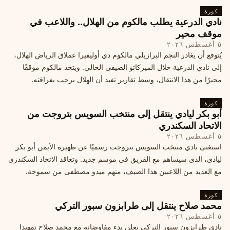
كورة
نادي الدرعية يطلب مالكوم من الهلال.. واللاعب في
موقف محير
٥ أغسطس ٢٠٢٦
يُتوقع أن يغادر النجم البرازيلي مالكوم دي أوليفيرا عملاق الرياض الهلال،
إلى نادي الدرعية خلال الميركاتو الصيفي الحالي. ويتخذ مالكوم موقفًا
محيرًا من هذا الانتقال، وسط تقارير تفيد أن الهلال يرحب بفراقته.
كورة
أبو بكر ليادي ينتقل إلى منتخب السويس بتروجت من
الاتحاد السكندري
٥ أغسطس ٢٠٢٦
استغنى نادي منتخب السويس بتروجت رسميًا عن ظهيره الأيمن أبو بكر
ليادي، الذي سيساهم مع الفريق في موسم جديد. وتعاقد الاتحاد السكندري
مع العديد من اللاعبين هذا الصيف، منهم ميدو مصطفى من سموحة.
كورة
محمد صلاح ينتقل إلى طرابزون سبور التركي
٥ أغسطس ٢٠٢٦
نادي طرابزون سبور التركي يعلن بدء مفاوضاته مع محمد صلاح تمهيدا