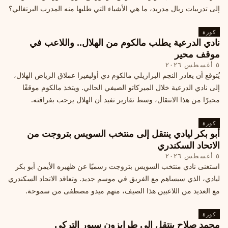
إلى تدريبات ريال مدريد، ما هي الأشياء التي طلبها منه المدرب البرتغالي؟
كورة
نادي الدرعية يطلب مالكوم من الهلال.. واللاعب في
موقف محير
٥ أغسطس ٢٠٢٦
يُتوقع أن يغادر النجم البرازيلي مالكوم دي أوليفيرا عملاق الرياض الهلال،
إلى نادي الدرعية خلال الميركاتو الصيفي الحالي. ويتخذ مالكوم موقفًا
محيرًا من هذا الانتقال، وسط تقارير تفيد أن الهلال يرحب بفراقته.
كورة
أبو بكر ليادي ينتقل إلى منتخب السويس بتروجت من
الاتحاد السكندري
٥ أغسطس ٢٠٢٦
استغنى نادي منتخب السويس بتروجت رسميًا عن ظهيره الأيمن أبو بكر
ليادي، الذي سيساهم مع الفريق في موسم جديد. وتعاقد الاتحاد السكندري
مع العديد من اللاعبين هذا الصيف، منهم ميدو مصطفى من سموحة.
كورة
محمد صلاح ينتقل إلى طرابزون سبور التركي