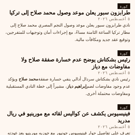
كورة
طرابزون سبور يعلن موعد وصول محمد صلاح إلى تركيا
٥ أغسطس ٢٠٢٦
نادي طرابزون سبور يعلن موعد وصول النجم المصري محمد صلاح إلى
مطار تركيا الساعة الثامنة مساءً، مع إجراءات أمان وتوجيهات للمتفرجين،
وتوقيع عقد جديد ومكافآت مالية.
كورة
رئيس بشكتاش يوضح عدم خسارة صفقة صلاح ولا
مفاوضات مع دياز
٥ أغسطس ٢٠٢٦
رئيس نادي بشكتاش سردال أدالي ينفي خسارة صفقة
محمد صلاح
ويؤكد
عدم وجود مفاوضات لضم
إبراهيم دياز
، مشيراً إلى خطة النادي المستقبلية
ومفاوضات محتملة أخرى.
كورة
فينيسيوس يكشف عن كواليس لقائه مع مورينيو في ريال
مدريد
٥ أغسطس ٢٠٢٦
تعرف على تفاصيل حوار فينيسيوس جونيور مع جوزيه مورينيو بعد عودته