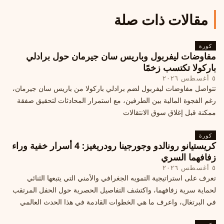
مقالات ذات صلة
كورة
مفاوضات ليفربول وباريس سان جيرمان حول برادلي
باركولا تكتسب زخمًا
٥ أغسطس ٢٠٢٦
تتواصل مفاوضات ليفربول لضم برادلي باركولا من باريس سان جيرمان،
رغم الفجوة المالية بين الطرفين، مع استمرار المحادثات لتحقيق صفقة
ممكنة قبل إغلاق سوق الانتقالات
كورة
كريستيانو رونالدو وجورجينا رودريغيز: 4 أسرار خفية وراء
زفافهما السري
٥ أغسطس ٢٠٢٦
تعرف على استراتيجية التمويه الجغرافي والأمني التي يتبعها الثنائي
لحماية سرية زفافهما، واكتشف التفاصيل الحصرية حول الحفل المرتقب
في البرتغال، واعرف ما هي الخطوات القادمة في هذا الحدث العالمي