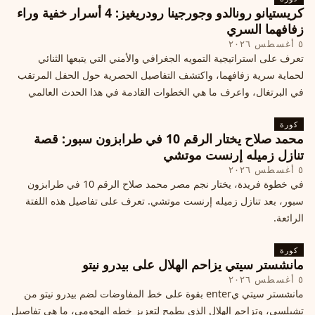
كريستيانو رونالدو وجورجينا رودريغيز: 4 أسرار خفية وراء
زفافهما السري
٥ أغسطس ٢٠٢٦
تعرف على استراتيجية التمويه الجغرافي والأمني التي يتبعها الثنائي
لحماية سرية زفافهما، واكتشف التفاصيل الحصرية حول الحفل المرتقب
في البرتغال، واعرف ما هي الخطوات القادمة في هذا الحدث العالمي
كورة
محمد صلاح يختار الرقم 10 في طرابزون سبور: قصة
تنازل زميله إرنست موتشي
٥ أغسطس ٢٠٢٦
في خطوة فريدة، يختار نجم مصر محمد صلاح الرقم 10 في طرابزون
سبور، بعد تنازل زميله إرنست موتشي. تعرف على تفاصيل هذه اللفتة
الرائعة.
كورة
مانشستر سيتي يزاحم الهلال على بيدرو نيتو
٥ أغسطس ٢٠٢٦
مانشستر سيتي يenter بقوة على خط المفاوضات لضم بيدرو نيتو من
تشيلسي، وتزاحم الهلال الذي يطمح لتعزيز خطه الهجومي، ما هي تفاصيل