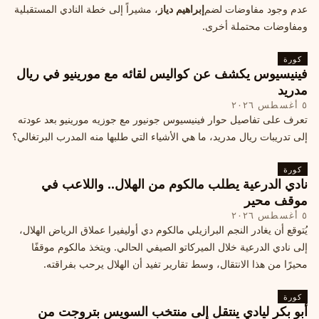
عدم وجود مفاوضات لضم
إبراهيم دياز
، مشيراً إلى خطة النادي المستقبلية
ومفاوضات محتملة أخرى.
كورة
فينيسيوس يكشف عن كواليس لقائه مع مورينيو في ريال
مدريد
٥ أغسطس ٢٠٢٦
تعرف على تفاصيل حوار فينيسيوس جونيور مع جوزيه مورينيو بعد عودته
إلى تدريبات ريال مدريد، ما هي الأشياء التي طلبها منه المدرب البرتغالي؟
كورة
نادي الدرعية يطلب مالكوم من الهلال.. واللاعب في
موقف محير
٥ أغسطس ٢٠٢٦
يُتوقع أن يغادر النجم البرازيلي مالكوم دي أوليفيرا عملاق الرياض الهلال،
إلى نادي الدرعية خلال الميركاتو الصيفي الحالي. ويتخذ مالكوم موقفًا
محيرًا من هذا الانتقال، وسط تقارير تفيد أن الهلال يرحب بفراقته.
كورة
أبو بكر ليادي ينتقل إلى منتخب السويس بتروجت من