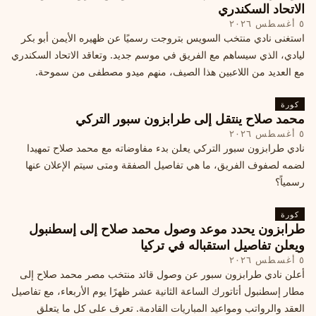
الاتحاد السكندري
٥ أغسطس ٢٠٢٦
استغنى نادي منتخب السويس بتروجت رسميًا عن ظهيره الأيمن أبو بكر
ليادي، الذي سيساهم مع الفريق في موسم جديد. وتعاقد الاتحاد السكندري
مع العديد من اللاعبين هذا الصيف، منهم ميدو مصطفى من سموحة.
كورة
محمد صلاح ينتقل إلى طرابزون سبور التركي
٥ أغسطس ٢٠٢٦
نادي طرابزون سبور التركي يعلن بدء مفاوضاته مع محمد صلاح تمهيدا
لضمه لصفوف الفريق، ما هي تفاصيل الصفقة ومتى سيتم الإعلان عنها
رسمياً؟
كورة
طرابزون يحدد موعد وصول محمد صلاح إلى إسطنبول
ويعلن تفاصيل استقباله في تركيا
٥ أغسطس ٢٠٢٦
أعلن نادي طرابزون سبور عن وصول قائد منتخب مصر محمد صلاح إلى
مطار إسطنبول أتاتورك الساعة الثانية عشر ظهرًا يوم الأربعاء، مع تفاصيل
العقد والرواتب ومواعيد المباريات القادمة. تعرف على كل ما يتعلق