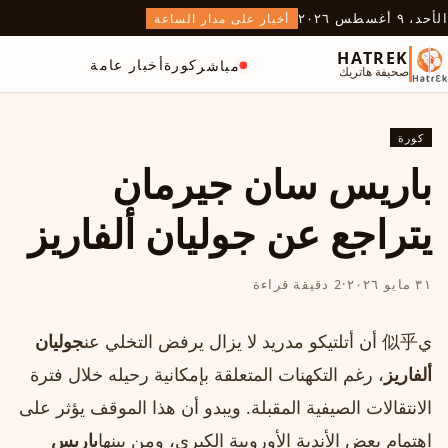
الأحد، ٩ أغسطس ٢٠٢٦
أخبار على مدار الساعة
HATREK
كورة
أخبار عامة
مباشر
صحيفة هاتريك
كورة
باريس سان جيرمان
يتراجع عن جوليان ألفاريز
٣١ مايو ٢٠٢٦
·
2 دقيقة قراءة
ي似乎 أن أتلتيكو مدريد لا يزال يرفض التخلي عن
جوليان
ألفاريز
، رغم التكهنات المتعلقة بإمكانية رحيله خلال فترة
الانتقالات الصيفية المقبلة. ويبدو أن هذا الموقف يؤثر على
اهتمام بعض الأندية الأوروبية الكبرى، ومن بينها
باريس