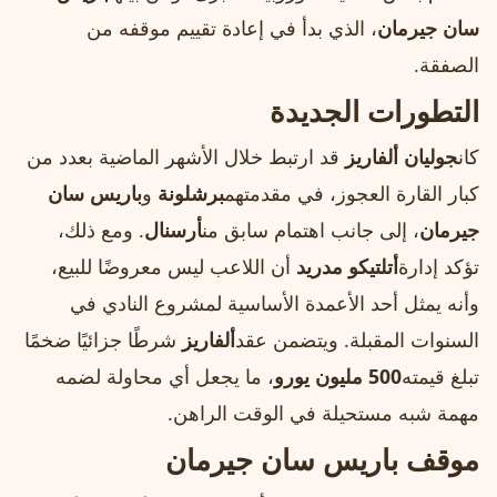
سان جيرمان
، الذي بدأ في إعادة تقييم موقفه من
الصفقة.
التطورات الجديدة
كان
جوليان ألفاريز
قد ارتبط خلال الأشهر الماضية بعدد من
كبار القارة العجوز، في مقدمتهم
برشلونة
و
باريس سان
جيرمان
، إلى جانب اهتمام سابق من
أرسنال
. ومع ذلك،
تؤكد إدارة
أتلتيكو مدريد
أن اللاعب ليس معروضًا للبيع،
وأنه يمثل أحد الأعمدة الأساسية لمشروع النادي في
السنوات المقبلة. ويتضمن عقد
ألفاريز
شرطًا جزائيًا ضخمًا
تبلغ قيمته
500 مليون يورو
، ما يجعل أي محاولة لضمه
مهمة شبه مستحيلة في الوقت الراهن.
موقف باريس سان جيرمان