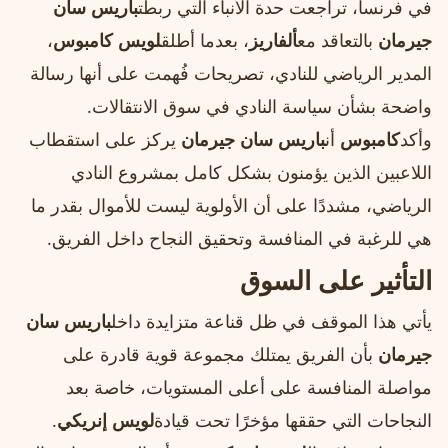
في فرنسا، تراجعت حدة الأنباء التي ربطت
باريس سان
جيرمان
بالتعاقد مع
ألفاريز
، بعدما أطلق
لويس كامبوس
،
المدير الرياضي للنادي، تصريحات فُهمت على أنها رسالة
واضحة بشأن سياسة النادي في سوق الانتقالات.
وأكد
كامبوس
أن
باريس سان جيرمان
يركز على استقطاب
اللاعبين الذين يؤمنون بشكل كامل بمشروع النادي
الرياضي، مشددًا على أن الأولوية ليست للأموال بقدر ما
هي للرغبة في المنافسة وتحقيق النجاح داخل الفريق.
التأثير على السوق
يأتي هذا الموقف في ظل قناعة متزايدة داخل
باريس سان
جيرمان
بأن الفريق يمتلك مجموعة قوية قادرة على
مواصلة المنافسة على أعلى المستويات، خاصة بعد
النجاحات التي حققها مؤخرًا تحت قيادة
لويس إنريكي
.