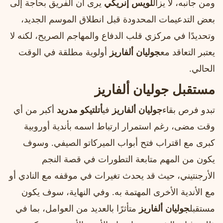
ومن جانبه، لا يزال
لويس إنريكي
يرى أن الفريق بحاجة إلى
بعض التدعيمات المحدودة قبل انطلاق الموسم الجديد،
وتحديدًا في مركزي قلب الدفاع والمهاجم الصريح، لكنه لا
يعتبر التعاقد مع
جوليان ألفاريز
أولوية مطلقة في الوقت
الحالي.
مستقبل جوليان ألفاريز
تبدو فرص بقاء
جوليان ألفاريز
في
أتلتيكو مدريد
أكبر من أي
وقت مضى، رغم استمرار ارتباط اسمه بأندية أوروبية
كبرى مع اقتراب فتح أبواب الميركاتو الصيفي. وسوف
يكون من المهم متابعة التطورات في قصة النجم
الأرجنتيني، حيث قد يحدث تغيرات في موقفه مع النادي أو
مع الأندية الأخرى المهتمة به. وفي النهاية، سوف يكون
مستقبل
جوليان ألفاريز
متأثرًا بالعديد من العوامل، بما في