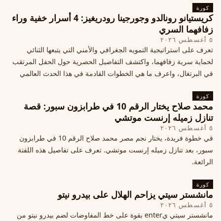
كورة
كريستيانو رونالدو وجورجينا رودريغيز: 4 أسرار خفية وراء
زفافهما السري
٥ أغسطس ٢٠٢٦
تعرف على استراتيجية التمويه الجغرافي والأمني التي يتبعها الثنائي
لحماية سرية زفافهما، واكتشف التفاصيل الحصرية حول الحفل المرتقب
في البرتغال، واعرف ما هي الخطوات القادمة في هذا الحدث العالمي
كورة
محمد صلاح يختار الرقم 10 في طرابزون سبور: قصة
تنازل زميله إرنست موتشي
٥ أغسطس ٢٠٢٦
في خطوة فريدة، يختار نجم مصر محمد صلاح الرقم 10 في طرابزون
سبور، بعد تنازل زميله إرنست موتشي. تعرف على تفاصيل هذه اللفتة
الرائعة.
كورة
مانشستر سيتي يزاحم الهلال على بيدرو نيتو
٥ أغسطس ٢٠٢٦
مانشستر سيتي يenter بقوة على خط المفاوضات لضم بيدرو نيتو من