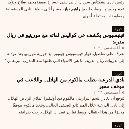
رئيس نادي بشكتاش سردال أدالي ينفي خسارة صفقة
محمد صلاح
ويؤكد
عدم وجود مفاوضات لضم
إبراهيم دياز
، مشيراً إلى خطة النادي المستقبلية
ومفاوضات محتملة أخرى.
كورة
فينيسيوس يكشف عن كواليس لقائه مع مورينيو في ريال
مدريد
٥ أغسطس ٢٠٢٦
تعرف على تفاصيل حوار فينيسيوس جونيور مع جوزيه مورينيو بعد عودته
إلى تدريبات ريال مدريد، ما هي الأشياء التي طلبها منه المدرب البرتغالي؟
كورة
نادي الدرعية يطلب مالكوم من الهلال.. واللاعب في
موقف محير
٥ أغسطس ٢٠٢٦
يُتوقع أن يغادر النجم البرازيلي مالكوم دي أوليفيرا عملاق الرياض الهلال،
إلى نادي الدرعية خلال الميركاتو الصيفي الحالي. ويتخذ مالكوم موقفًا
محيرًا من هذا الانتقال، وسط تقارير تفيد أن الهلال يرحب بفراقته.
كورة