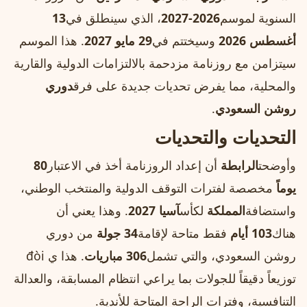
السنوية لموسم
2026-2027
، الذي سينطلق في
13
أغسطس 2026
وسيختتم في
29 مايو 2027
. هذا الموسم
سيتزامن مع روزنامة مزدحمة بالالتزامات الدولية والقارية
والمحلية، مما يفرض تحديات جديدة على فرق
دوري
روشن السعودي
.
التحديات والتحديات
وأوضحت
الرابطة
أن إعداد الروزنامة أخذ في الاعتبار
80
يوماً
مخصصة لفترات التوقف الدولية والمنتخب الوطني،
واستضافة
المملكة
لكأس
آسيا 2027
. وهذا يعني أن
هناك
103 أيام
فقط متاحة لإقامة
34 جولة
من دوري
روشن السعودي، والتي تشمل
306 مباريات
. هذا ي đòi
توزيعاً دقيقاً للجولات بما يراعي انتظام المسابقة، والعدالة
التنافسية، وفترات الراحة المتاحة للأندية.