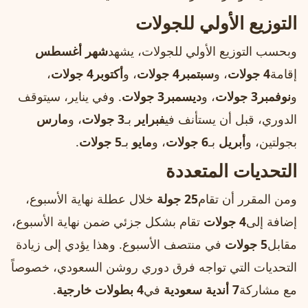
التوزيع الأولي للجولات
وبحسب التوزيع الأولي للجولات، يشهد
شهر أغسطس
إقامة
4 جولات
، و
سبتمبر
4 جولات
، و
أكتوبر
4 جولات
،
و
نوفمبر
3 جولات
، و
ديسمبر
3 جولات
. وفي يناير، سيتوقف
الدوري، قبل أن يستأنف في
فبراير
بـ
3 جولات
، و
مارس
بجولتين، و
أبريل
بـ
6 جولات
، و
مايو
بـ
5 جولات
.
التحديات المتعددة
ومن المقرر أن تقام
25 جولة
خلال عطلة نهاية الأسبوع،
إضافة إلى
4 جولات
تقام بشكل جزئي ضمن نهاية الأسبوع،
مقابل
5 جولات
في منتصف الأسبوع. وهذا يؤدي إلى زيادة
التحديات التي تواجه فرق دوري روشن السعودي، خصوصاً
مع مشاركة
7 أندية سعودية
في
4 بطولات خارجية
.