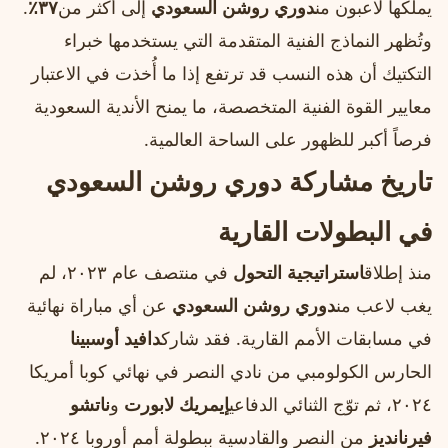
يملكها لاعبون من
دوري روشن السعودي
إلى أكثر من
٣٧٪
.
وتُظهر النماذج الفنية المتقدمة التي يستخدمها خبراء
التكتيك أن هذه النسب قد ترتفع إذا ما أُخذت في الاعتبار
معايير القوة الفنية المتخصصة، ما يمنح الأندية السعودية
فرصاً أكبر للظهور على الساحة العالمية.
تاريخ مشاركة دوري روشن السعودي
في البطولات القارية
منذ إطلاق
استراتيجية التحول
في منتصف عام ٢٠٢٣، لم
يغب لاعب من
دوري روشن السعودي
عن أي مباراة نهائية
في مسابقات الأمم القارية. فقد شارك
دافيد أوسبينا
الحارس الكولومبي من نادي النصر في نهائي كوبا أمريكا
٢٠٢٤، ثم توّج الثنائي الدفاعي
إيمريك لابورت
و
ناتشو
فيرنانديز
من النصر والقادسية ببطولة أمم أوروبا ٢٠٢٤.