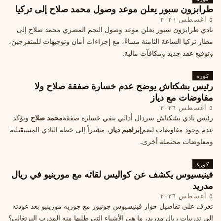
طرابزون سبور يعلن موعد وصول محمد صلاح إلى تركيا
٥ أغسطس ٢٠٢٦
نادي طرابزون سبور يعلن موعد وصول النجم المصري محمد صلاح إلى
مطار تركيا الساعة الثامنة مساءً، مع إجراءات أمان وتوجيهات للمتفرجين،
وتوقيع عقد جديد ومكافآت مالية.
كورة
رئيس بشكتاش يوضح عدم خسارة صفقة صلاح ولا
مفاوضات مع دياز
٥ أغسطس ٢٠٢٦
رئيس نادي بشكتاش سردال أدالي ينفي خسارة صفقة
محمد صلاح
ويؤكد
عدم وجود مفاوضات لضم
إبراهيم دياز
، مشيراً إلى خطة النادي المستقبلية
ومفاوضات محتملة أخرى.
كورة
فينيسيوس يكشف عن كواليس لقائه مع مورينيو في ريال
مدريد
٥ أغسطس ٢٠٢٦
تعرف على تفاصيل حوار فينيسيوس جونيور مع جوزيه مورينيو بعد عودته
إلى تدريبات ريال مدريد، ما هي الأشياء التي طلبها منه المدرب البرتغالي؟