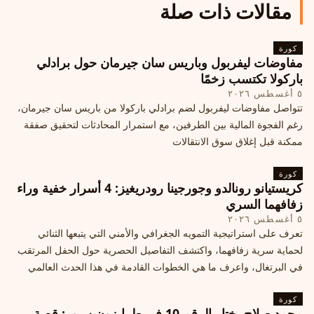
مقالات ذات صلة
كورة
مفاوضات ليفربول وباريس سان جيرمان حول برادلي
باركولا تكتسب زخمًا
٥ أغسطس ٢٠٢٦
تتواصل مفاوضات ليفربول لضم برادلي باركولا من باريس سان جيرمان،
رغم الفجوة المالية بين الطرفين، مع استمرار المحادثات لتحقيق صفقة
ممكنة قبل إغلاق سوق الانتقالات
كورة
كريستيانو رونالدو وجورجينا رودريغيز: 4 أسرار خفية وراء
زفافهما السري
٥ أغسطس ٢٠٢٦
تعرف على استراتيجية التمويه الجغرافي والأمني التي يتبعها الثنائي
لحماية سرية زفافهما، واكتشف التفاصيل الحصرية حول الحفل المرتقب
في البرتغال، واعرف ما هي الخطوات القادمة في هذا الحدث العالمي
كورة
محمد صلاح يختار الرقم 10 في طرابزون سبور: قصة