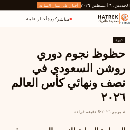
الخميس، ٦ أغسطس ٢٠٢٦
أخبار على مدار الساعة
HATREK
كورة
أخبار عامة
مباشر
صحيفة هاتريك
كورة
حظوظ نجوم دوري
روشن السعودي في
نصف ونهائي كأس العالم
٢٠٢٦
٨ يوليو ٢٠٢٦
·
3 دقيقة قراءة