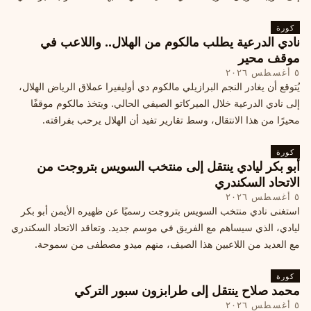
كورة
نادي الدرعية يطلب مالكوم من الهلال.. واللاعب في
موقف محير
٥ أغسطس ٢٠٢٦
يُتوقع أن يغادر النجم البرازيلي مالكوم دي أوليفيرا عملاق الرياض الهلال،
إلى نادي الدرعية خلال الميركاتو الصيفي الحالي. ويتخذ مالكوم موقفًا
محيرًا من هذا الانتقال، وسط تقارير تفيد أن الهلال يرحب بفراقته.
كورة
أبو بكر ليادي ينتقل إلى منتخب السويس بتروجت من
الاتحاد السكندري
٥ أغسطس ٢٠٢٦
استغنى نادي منتخب السويس بتروجت رسميًا عن ظهيره الأيمن أبو بكر
ليادي، الذي سيساهم مع الفريق في موسم جديد. وتعاقد الاتحاد السكندري
مع العديد من اللاعبين هذا الصيف، منهم ميدو مصطفى من سموحة.
كورة
محمد صلاح ينتقل إلى طرابزون سبور التركي
٥ أغسطس ٢٠٢٦