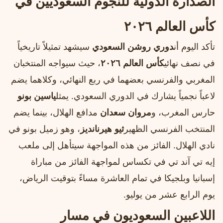
الصدارة الدولية للنجوم السعوديين في
كأس العالم ٢٠٢٦
تأكد اليوم أن
دوري روشن السعودي
سيشهد تمثيلاً تاريخياً
في نصف نهائي
كأس العالم ٢٠٢٦
، حيث سيواجه المنتخبان
المغربي والفرنسي بعضهما في ربع النهائي، وكلاهما يضم
لاعباً نجمياً يشارك في الدوري السعودي. يمثل
ياسين بونو
حارس المغرب، و
مروان سعدان
مدافع الهلال، بينما يضم
المنتخب الفرنسي الظهير
ثيو هيرنانديز
، وهو زميل بونو في
نادي الهلال. الفائز من هذه المواجهة سيتأهل إلى ملعب
إيه تي آند تي في تكساس لمواجهة الفائز من مباراة
إسبانيا وبلجيكا في تمام العاشرة مساءً بتوقيت الرياض،
يوم الرابع عشر من يوليو.
اللاعبين السعوديون في مسار