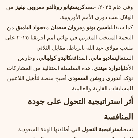
وفي عام ٢٠٢٥، حصد
كريستيانو رونالدو
مع
روبن نيفيز
من
الهلال لقب دوري الأمم الأوروبية.
كما سيقابل
ياسين بونو
و
مروان سعدان
مع
جواد الياميق
من
النجمة المنتخب المغربي في نهائي أمم أفريقيا ٢٠٢٥ على
ملعب مولاي عبد الله بالرباط، مقابل الثلاثي
السنغالي
ساديو ماني
، المدافع
كاليدو كوليبالي
، وحارس
الأهلي
إدوارد ميندي
. هذه السلسلة المتتالية من المشاركات
تؤكد أن
دوري روشن السعودي
أصبح منصة لتأهيل اللاعبين
للمسابقات القارية والعالمية.
أثر استراتيجية التحول على جودة
المنافسة
تسعى
استراتيجية التحول
التي أطلقتها الهيئة السعودية