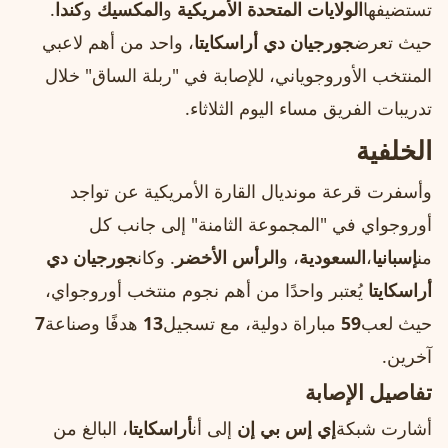
تستضيفها
الولايات المتحدة الأمريكية
و
المكسيك
و
كندا
.
حيث تعرض
جورجيان دي أراسكايتا
، واحد من أهم لاعبي
المنتخب الأوروجوياني، للإصابة في "ربلة الساق" خلال
تدريبات الفريق مساء اليوم الثلاثاء.
الخلفية
وأسفرت قرعة مونديال القارة الأمريكية عن تواجد
أوروجواي في "المجموعة الثامنة" إلى جانب كل
من
إسبانيا
،
السعودية
، و
الرأس الأخضر
. وكان
جورجيان دي
أراسكايتا
يُعتبر واحدًا من أهم نجوم منتخب أوروجواي،
حيث لعب
59
مباراة دولية، مع تسجيل
13
هدفًا وصناعة
7
آخرين.
تفاصيل الإصابة
أشارت شبكة
إي إس بي إن
إلى أن
أراسكايتا
، البالغ من