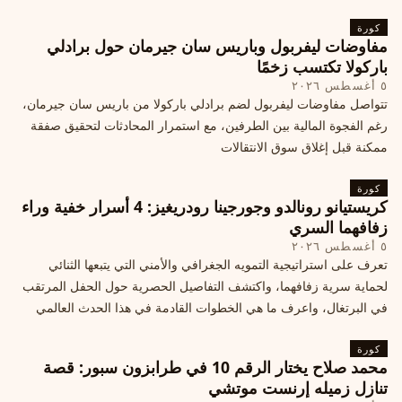
كورة
مفاوضات ليفربول وباريس سان جيرمان حول برادلي
باركولا تكتسب زخمًا
٥ أغسطس ٢٠٢٦
تتواصل مفاوضات ليفربول لضم برادلي باركولا من باريس سان جيرمان،
رغم الفجوة المالية بين الطرفين، مع استمرار المحادثات لتحقيق صفقة
ممكنة قبل إغلاق سوق الانتقالات
كورة
كريستيانو رونالدو وجورجينا رودريغيز: 4 أسرار خفية وراء
زفافهما السري
٥ أغسطس ٢٠٢٦
تعرف على استراتيجية التمويه الجغرافي والأمني التي يتبعها الثنائي
لحماية سرية زفافهما، واكتشف التفاصيل الحصرية حول الحفل المرتقب
في البرتغال، واعرف ما هي الخطوات القادمة في هذا الحدث العالمي
كورة
محمد صلاح يختار الرقم 10 في طرابزون سبور: قصة
تنازل زميله إرنست موتشي