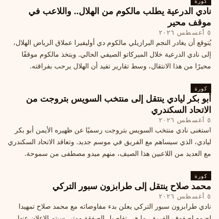
كورة
نادي الدرعية يطلب مالكوم من الهلال.. واللاعب في
موقف محير
٥ أغسطس ٢٠٢٦
يُتوقع أن يغادر النجم البرازيلي مالكوم دي أوليفيرا عملاق الرياض الهلال،
إلى نادي الدرعية خلال الميركاتو الصيفي الحالي. ويتخذ مالكوم موقفًا
محيرًا من هذا الانتقال، وسط تقارير تفيد أن الهلال يرحب بفراقته.
كورة
أبو بكر ليادي ينتقل إلى منتخب السويس بتروجت من
الاتحاد السكندري
٥ أغسطس ٢٠٢٦
استغنى نادي منتخب السويس بتروجت رسميًا عن ظهيره الأيمن أبو بكر
ليادي، الذي سيساهم مع الفريق في موسم جديد. وتعاقد الاتحاد السكندري
مع العديد من اللاعبين هذا الصيف، منهم ميدو مصطفى من سموحة.
كورة
محمد صلاح ينتقل إلى طرابزون سبور التركي
٥ أغسطس ٢٠٢٦
نادي طرابزون سبور التركي يعلن بدء مفاوضاته مع محمد صلاح تمهيدا
لضمه لصفوف الفريق، ما هي تفاصيل الصفقة ومتى سيتم الإعلان عنها