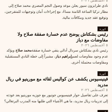
٥ أغسطس ٢٠٢٦
نادي طرابزون سبور يعلن موعد وصول النجم المصري محمد صلاح إلى
مطار تركيا الساعة الثامنة مساءً، مع إجراءات أمان وتوجيهات للمتفرجين،
وتوقيع عقد جديد ومكافآت مالية.
كورة
رئيس بشكتاش يوضح عدم خسارة صفقة صلاح ولا
مفاوضات مع دياز
٥ أغسطس ٢٠٢٦
رئيس نادي بشكتاش سردال أدالي ينفي خسارة صفقة
محمد صلاح
ويؤكد
عدم وجود مفاوضات لضم
إبراهيم دياز
، مشيراً إلى خطة النادي المستقبلية
ومفاوضات محتملة أخرى.
كورة
فينيسيوس يكشف عن كواليس لقائه مع مورينيو في ريال
مدريد
٥ أغسطس ٢٠٢٦
تعرف على تفاصيل حوار فينيسيوس جونيور مع جوزيه مورينيو بعد عودته
إلى تدريبات ريال مدريد، ما هي الأشياء التي طلبها منه المدرب البرتغالي؟