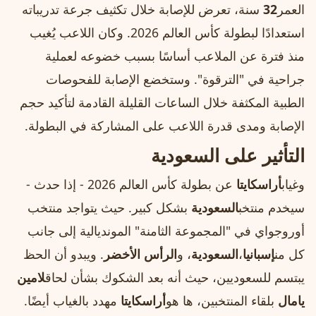
العمر
32
سنة، تعرض للإصابة خلال تكثيف جرعة تدريباته
استعدادًا لبطولة كأس العالم 2026. وكان اللاعب يُغيب
منذ فترة عن الملاعب أساسًا بسبب خضوعه لعملية
جراحية في "الترقوة". وستخضع الإصابة للفحوصات
الطبية المكثفة خلال الساعات القليلة القادمة لتأكيد حجم
الإصابة ومدى قدرة اللاعب على المشاركة في البطولة.
التأثير على السعودية
وغياب
أراسكايتا
عن بطولة كأس العالم 2026 - إذا حدث -
سيخدم منتخب
السعودية
بشكل كبير. حيث يتواجد منتخب
أوروجواي في "المجموعة الثامنة" المونديالية إلى جانب
كل من
إسبانيا
،
السعودية
، و
الرأس الأخضر
. ويبدو أن الحظ
يبتسم للسعوديين، حيث أنه بعد الشكوك بشأن لحاق
لامين
يامال
بلقاء المنتخبين، ها هو
أراسكايتا
مهدد بالغياب أيضًا.