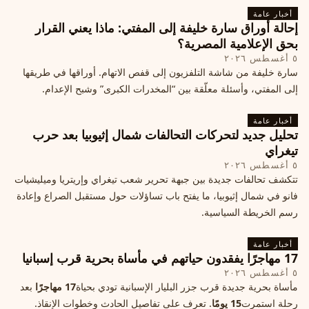
أخبار عامة
إحالة أوراق سارة خليفة إلى المفتي: ماذا يعني القرار
بحق الإعلامية المصرية؟
٥ أغسطس ٢٠٢٦
سارة خليفة من شاشة التلفزيون إلى قفص الاتهام. أوراقها في طريقها
إلى المفتي، وأسئلة معلّقة بين “المخدرات الكبرى” وشبح الإعدام.
أخبار عامة
تحليل جديد لتحركات التحالفات شمال إثيوبيا بعد حرب
تيغراي
٥ أغسطس ٢٠٢٦
تتكشف تحالفات جديدة بين جبهة تحرير شعب تيغراي وإريتريا وميليشيات
فانو في شمال إثيوبيا، ما يفتح باب تساؤلات حول مستقبل الصراع وإعادة
رسم الخريطة السياسية.
أخبار عامة
17 مهاجرًا يفقدون حياتهم في مأساة بحرية قرب إسبانيا
٥ أغسطس ٢٠٢٦
مأساة بحرية جديدة قرب جزر البليار الإسبانية تودي بحياة
17 مهاجرًا
بعد
رحلة استمرت
15 يومًا
. تعرف على تفاصيل الحادث وخطوات الإنقاذ.