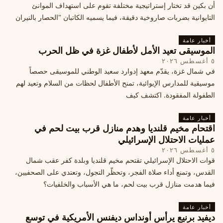
أن بكين قد تختار إستراتيجية مختلفة تقوم على استهداف الموانئ
التايوانية بضربات صاروخية دقيقة، فيما يسميه الكاتبان "الحصار بالنيران
أخبار عامة
الموسيقى تعيد الأمل لأطفال غزة في ظل الحرب
٥ أغسطس ٢٠٢٦
في شمال غزة، يقدّم معهد إدوارد سعيد الوطني للموسيقى حصصاً
موسيقية للمدارس الإيوائية، تمنح الأطفال لحظات من السلام وتعيد لهم
الطفولة المفقودة. اكتشف كيف
أخبار عامة
اقتحام مخيم قلنديا وهدم منازل قرب بيت لحم في
عمليات الاحتلال الإسرائيلي
٥ أغسطس ٢٠٢٦
قوات الاحتلال الإسرائيلي تقتحم مخيم قلنديا وبلدة كفر عقب شمال
القدس، وتمنع أداء صلاة الفجر، وتحظّر التجول، وتعتدي على الصحفيين،
فيما هدمت منازل قرب بيت لحم، ما هي الأسباب والخلفيات؟
أخبار عامة
ديفيد برنيع يرأس أونداس ديفنس الأمريكية في توسع