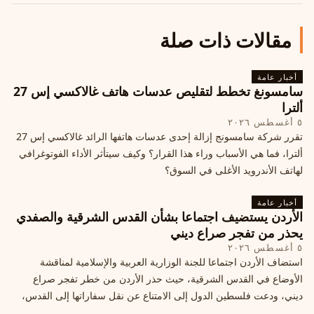
مقالات ذات صلة
أخبار عامة
سامسونغ تخطط لتقليص عدسات هاتف غالاكسي إس 27
ألترا
٥ أغسطس ٢٠٢٦
تقرر شركة سامسونج إزالة إحدى عدسات هاتفها الرائد غالاكسي إس 27
ألترا، فما هي الأسباب وراء هذا القرار؟ وكيف سيتأثر الأداء الفوتوغرافي
لهاتف الأندرويد الأغلى في السوق؟
أخبار عامة
الأردن يستضيف اجتماعا بشأن القدس الشرقية والصفدي
يحذر من تفجر صراع ديني
٥ أغسطس ٢٠٢٦
استضاف الأردن اجتماعا للجنة الوزارية العربية والإسلامية لمناقشة
الأوضاع في القدس الشرقية، حيث حذر الأردن من خطر تفجر صراع
ديني، ودعت فلسطين الدول إلى الامتناع عن نقل سفاراتها إلى القدس،
ما يزيد التوتر في المنطقة