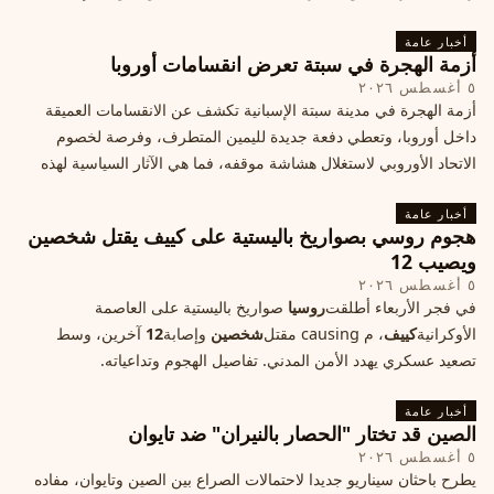
أخبار عامة
أزمة الهجرة في سبتة تعرض انقسامات أوروبا
٥ أغسطس ٢٠٢٦
أزمة الهجرة في مدينة سبتة الإسبانية تكشف عن الانقسامات العميقة
داخل أوروبا، وتعطي دفعة جديدة لليمين المتطرف، وفرصة لخصوم
الاتحاد الأوروبي لاستغلال هشاشة موقفه، فما هي الآثار السياسية لهذه
الأزمة؟
أخبار عامة
هجوم روسي بصواريخ باليستية على كييف يقتل شخصين
ويصيب 12
٥ أغسطس ٢٠٢٦
في فجر الأربعاء أطلقت
روسيا
صواريخ باليستية على العاصمة
الأوكرانية
كييف
، م causing مقتل
شخصين
وإصابة
12
آخرين، وسط
تصعيد عسكري يهدد الأمن المدني. تفاصيل الهجوم وتداعياته.
أخبار عامة
الصين قد تختار "الحصار بالنيران" ضد تايوان
٥ أغسطس ٢٠٢٦
يطرح باحثان سيناريو جديدا لاحتمالات الصراع بين الصين وتايوان، مفاده