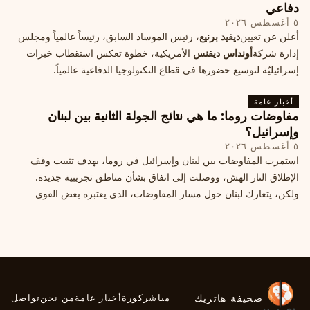
دفاعي
٥ أغسطس ٢٠٢٦
أعلن عن تعيين
ديفيد برنيع
، رئيس الموساد السابق، رئيساً عالمياً ومجلس
إدارة شركة
أونداس ديفنس
الأمريكية، خطوة تعكس استقطاب خبرات
إسرائيليّة لتوسيع حضورها في قطاع التكنولوجيا الدفاعية عالمياً.
أخبار عامة
مفاوضات روما: ما هي نتائج الجولة الثانية بين لبنان
وإسرائيل؟
٥ أغسطس ٢٠٢٦
استمرت المفاوضات بين لبنان وإسرائيل في روما، بهدف تثبيت وقف
الإطلاق النار الهش، ووصلت إلى اتفاق بشأن مناطق تجريبية جديدة.
ولكن، يتعارك لبنان حول مسار المفاوضات، الذي يعتبره بعض القوى
السياسية مدخلا لمعالجة الملفات العالقة، فيما يرى otros أنها تنازلات
ميدانية.
صحيفة هاتريك
مباشر
كورة
أخبار عامة
من نحن
تواصل